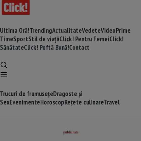
Ultima Oră!
Trending
Actualitate
Vedete
Video
Prime
Time
Sport
Stil de viață
Click! Pentru Femei
Click!
Sănătate
Click! Poftă Bună!
Contact
Trucuri de frumusețe
Dragoste și
Sex
Evenimente
Horoscop
Rețete culinare
Travel