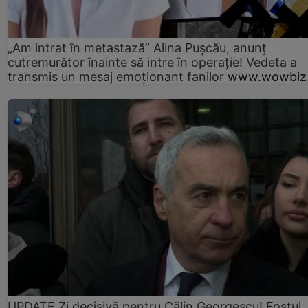
„Am intrat în metastază” Alina Pușcău, anunț
cutremurător înainte să intre în operație! Vedeta a
transmis un mesaj emoționant fanilor
www.wowbiz.
UPDATE Zi decisivă pentru Călin Georgescu! Fostul