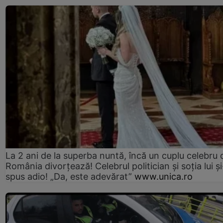
La 2 ani de la superba nuntă, încă un cuplu celebru 
România divorțează! Celebrul politician și soția lui ș
spus adio! „Da, este adevărat”
www.unica.ro