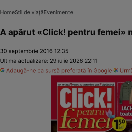
Home
Stil de viață
Evenimente
A apărut «Click! pentru femei» n
30 septembrie 2016 12:35
Ultima actualizare:
29 iulie 2026 22:11
Adaugă-ne ca sursă preferată în Google
Urmă