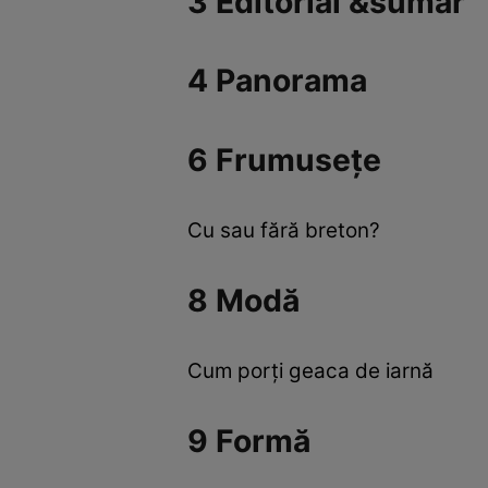
3 Editorial &sumar
4 Panorama
6 Frumuseţe
Cu sau fără breton?
8 Modă
Cum porţi geaca de iarnă
9 Formă