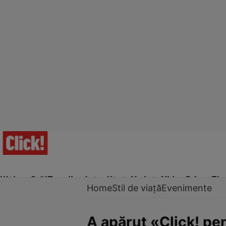
Ultima Oră!
Trending
Actualitate
Vedete
Video
Prime Ti
Home
Stil de viață
Evenimente
A apărut «Click! pen