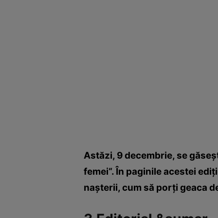
Astăzi, 9 decembrie, se găseşt
femei“. În paginile acestei ed
naşterii, cum să porţi geaca de