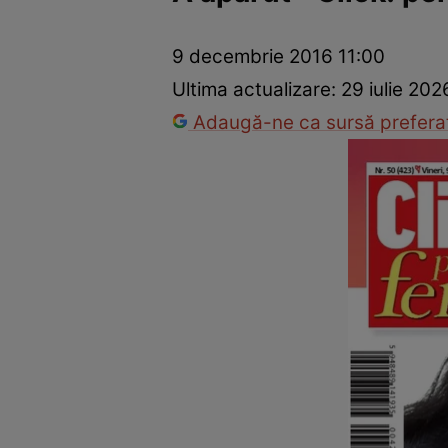
Trucuri de frumusețe
Dragoste și Sex
Evenimente
Horos
9 decembrie 2016 11:00
Ultima actualizare:
29 iulie 202
Adaugă-ne ca sursă preferat