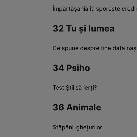
Împărtăşania îţi sporeşte credi
32 Tu şi lumea
Ce spune despre tine data naşt
34 Psiho
Test:Ştii să ierţi?
36 Animale
Stăpânii gheţurilor