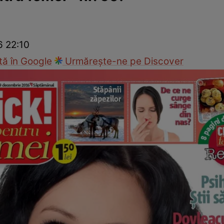
cop
Rețete culinare
Travel
6 22:10
ă în Google
Urmărește-ne pe Discover