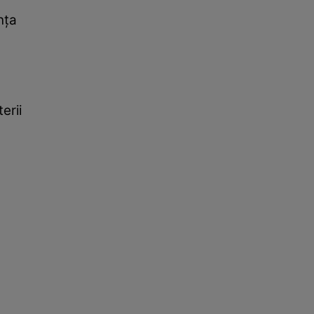
nţa
erii