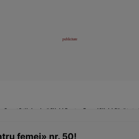
me
Sport
Stil de viață
Click! Pentru Femei
Click! Sănătate
tru femei» nr. 50!