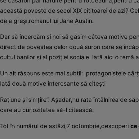
se căsători par năruite pentru totdeauna,pentru că
această poveste de secol XIX cititoarei de azi? Ce
de a greşi,romanul lui Jane Austin.
Dar să încercăm şi noi să găsim câteva motive pent
direct de povestea celor două surori care se încă
cultul banilor şi al poziţiei sociale. Iată aici o temă 
Un alt răspuns este mai subtil: protagonistele cărţ
Iată două motive interesante să citeşti
Raţiune şi simţire”. Aşadar,nu rata întâlnirea de 
care au curiozitatea să-l citească.
Tot în numărul de astăzi,7 octombrie,descoperi
ce 