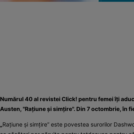
Numărul 40 al revistei Click! pentru femei îţi ad
Austen,
"
Raţiune şi simţire
"
. Din 7 octombrie, în f
„
Raţiune şi simţire” este povestea surorilor Dashw