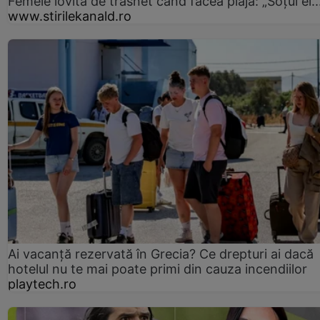
Femeie lovită de trăsnet când făcea plajă: „Soțul ei..
www.stirilekanald.ro
Ai vacanță rezervată în Grecia? Ce drepturi ai dacă
hotelul nu te mai poate primi din cauza incendiilor
playtech.ro