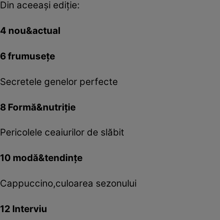
Din aceeaşi ediţie:
4 nou&actual
6 frumuseţe
Secretele genelor perfecte
8 Formă&nutriţie
Pericolele ceaiurilor de slăbit
10 modă&tendinţe
Cappuccino,culoarea sezonului
12 Interviu