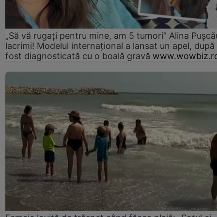
„Să vă rugați pentru mine, am 5 tumori” Alina Pușcău
lacrimi! Modelul internațional a lansat un apel, după
fost diagnosticată cu o boală gravă
www.wowbiz.r