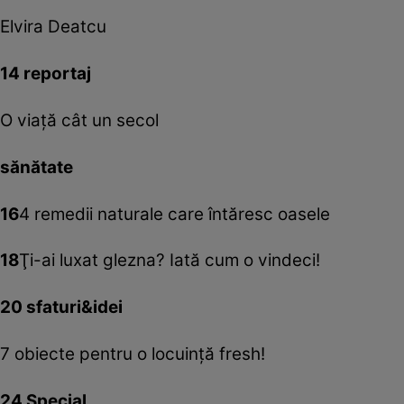
Elvira Deatcu
14 reportaj
O viaţă cât un secol
sănătate
16
4 remedii naturale care întăresc oasele
18
Ţi-ai luxat glezna? Iată cum o vindeci!
20 sfaturi&idei
7 obiecte pentru o locuinţă fresh!
24 Special