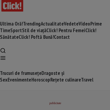
Ultima Oră!
Trending
Actualitate
Vedete
Video
Prime
Time
Sport
Stil de viață
Click! Pentru Femei
Click!
Sănătate
Click! Poftă Bună!
Contact
Trucuri de frumusețe
Dragoste și
Sex
Evenimente
Horoscop
Rețete culinare
Travel