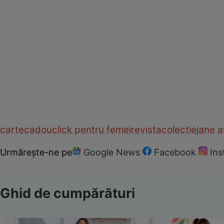
carte
cadou
click pentru femei
revista
colectie
jane 
Urmărește-ne pe
Google News
Facebook
In
Ghid de cumpărături