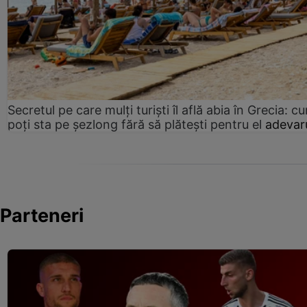
Secretul pe care mulți turiști îl află abia în Grecia: c
poți sta pe șezlong fără să plătești pentru el
adevaru
Parteneri