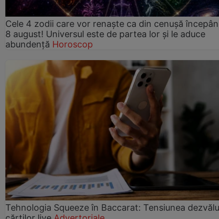
Cele 4 zodii care vor renaște ca din cenușă începâ
8 august! Universul este de partea lor și le aduce
abundență
Horoscop
Tehnologia Squeeze în Baccarat: Tensiunea dezvălui
cărților live
Advertoriale