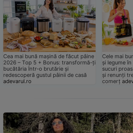
Cea mai bună mașină de făcut pâine
Cele mai bu
2026 – Top 5 + Bonus: transformă-ți
și legume în
bucătăria într-o brutărie și
sucuri proas
redescoperă gustul pâinii de casă
și renunți tr
adevarul.ro
comerț
adev