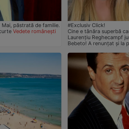
2 Mai, păstrată de familie.
#Exclusiv Click!
 curte
Vedete românești
Cine e tânăra superbă care
Laurențiu Reghecampf jun
Bebeto! A renunțat și la p