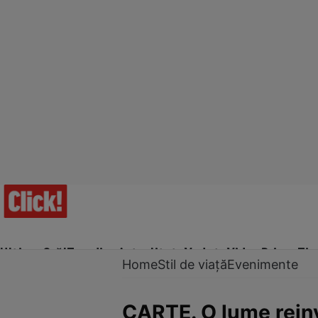
Ultima Oră!
Trending
Actualitate
Vedete
Video
Prime Ti
Home
Stil de viață
Evenimente
CARTE. O lume rein