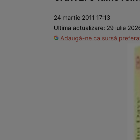
Trucuri de frumusețe
Dragoste și Sex
Evenimente
Horos
24 martie 2011 17:13
Ultima actualizare:
29 iulie 202
Adaugă-ne ca sursă preferat