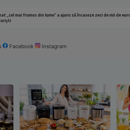
t „cel mai frumos din lume” a ajuns să încaseze zeci de mii de eur
turiști
s
Facebook
Instagram