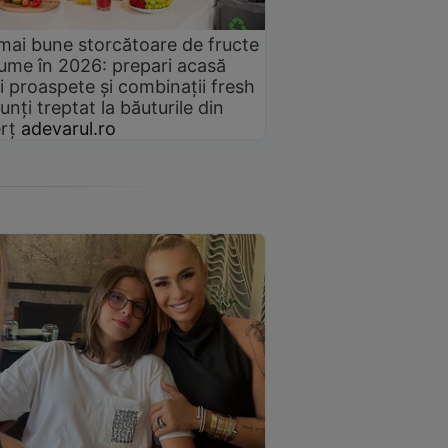
mai bune storcătoare de fructe
gume în 2026: prepari acasă
i proaspete și combinații fresh
unți treptat la băuturile din
rț
adevarul.ro