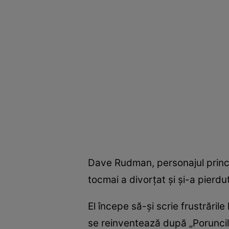
Dave Rudman, personajul princip
tocmai a divorţat şi şi-a pierdut
El începe să-şi scrie frustrările
se reinventează după „Poruncile