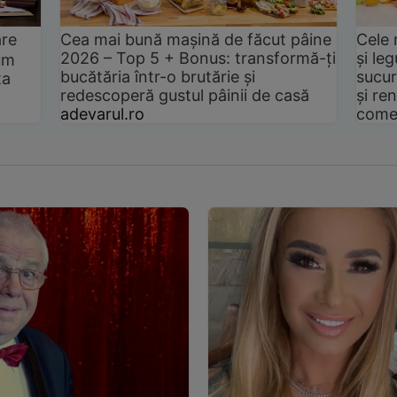
are
Cea mai bună mașină de făcut pâine
Cele 
2026 – Top 5 + Bonus: transformă-ți
și le
um
bucătăria într-o brutărie și
sucur
ta
redescoperă gustul pâinii de casă
și ren
adevarul.ro
come