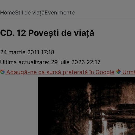
Home
Stil de viață
Evenimente
CD. 12 Poveşti de viaţă
24 martie 2011 17:18
Ultima actualizare:
29 iulie 2026 22:17
Adaugă-ne ca sursă preferată în Google
Urmă