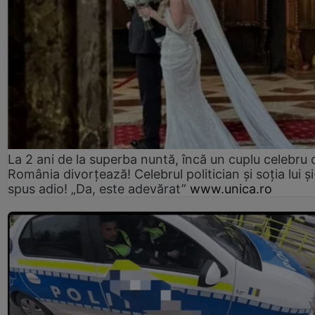
La 2 ani de la superba nuntă, încă un cuplu celebru 
România divorțează! Celebrul politician și soția lui ș
spus adio! „Da, este adevărat”
www.unica.ro