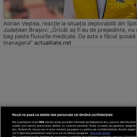
Adrian Veștea, reacție la situația deplorabilă din Spit
Județean Brașov: „Oricât aș fi eu de președinte, nu
bag peste fluxurile medicale. De asta a făcut școală
managerul”
actualitate.net
Nouă ne pasă ca datele tale personale să rămână confidențiale
Noi și partenerii noștri
606
stocăm și/sau accesăm informații pe dispozitivul dvs., precum identificatorii
cookie unici pentru prelucrarea datelor cu caracter personal. Puteți accepta sau gestiona alegerile
dvs. făcând clic mai jos sau în orice moment, pe pagina cu politica de confidențialitate. Aceste alegeri
vor fi raportate partenerilor noștri și nu vă vor afecta navigarea.
Mai multe detalii
Noi si partenerii nostri (retelele de socializare si agentiile de publicitate partenere, precum si furnizorii