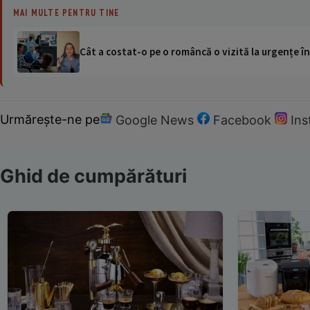
MAI MULTE PENTRU TINE
Cât a costat-o pe o româncă o vizită la urgențe în
Urmărește-ne pe
Google News
Facebook
In
Ghid de cumpărături