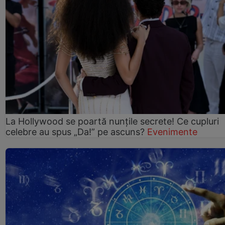
La Hollywood se poartă nunțile secrete! Ce cupluri
celebre au spus „Da!” pe ascuns?
Evenimente