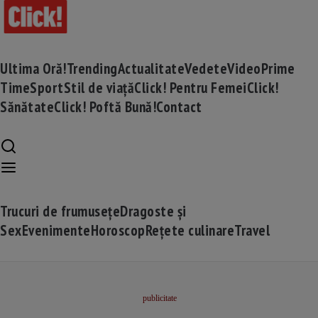
Ultima Oră!
Trending
Actualitate
Vedete
Video
Prime
Time
Sport
Stil de viață
Click! Pentru Femei
Click!
Sănătate
Click! Poftă Bună!
Contact
Trucuri de frumusețe
Dragoste și
Sex
Evenimente
Horoscop
Rețete culinare
Travel