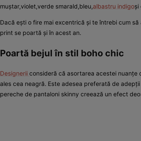
muştar,violet,verde smarald,bleu,
albastru indigo
şi 
Dacă eşti o fire mai excentrică şi te întrebi cum să 
print se poartă şi în acest an.
Poartă bejul în stil boho chic
Designerii
consideră că asortarea acestei nuanţe d
ales cea neagră. Este adesea preferată de adepţii 
pereche de pantaloni skinny creează un efect deose