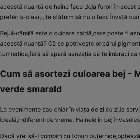
această nuanţă de haine face deja furori în acest 
preferi s-o eviţi, te sfătuim să nu o faci. Învaţă cu
Bejul-cămilă este o culoare caldă,care poate fi asoc
această nuanţă? Că se potriveşte oricărui pigment 
tomnatice,fără să apară senzaţia că te îmbraci ca 
Cum să asortezi culoarea bej - 
verde smarald
La evenimente sau chiar în viaţa de zi cu zi,la serv
ideală,indiferent de vreme. Hainele în bej înveselesc
Dacă vrei să-l combini cu tonuri puternice,optează