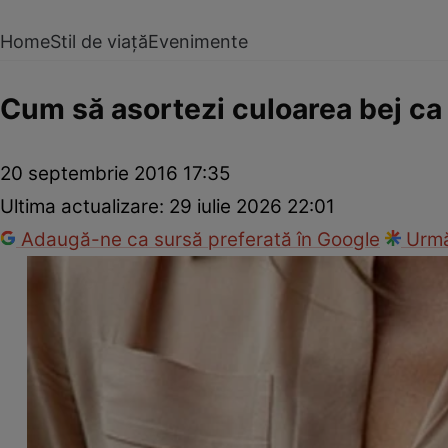
Home
Stil de viață
Evenimente
Cum să asortezi culoarea bej ca 
20 septembrie 2016 17:35
Ultima actualizare:
29 iulie 2026 22:01
Adaugă-ne ca sursă preferată în Google
Urmă