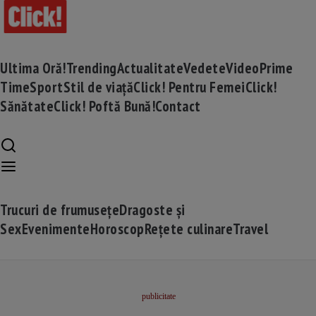
Ultima Oră!
Trending
Actualitate
Vedete
Video
Prime
Time
Sport
Stil de viață
Click! Pentru Femei
Click!
Sănătate
Click! Poftă Bună!
Contact
Trucuri de frumusețe
Dragoste și
Sex
Evenimente
Horoscop
Rețete culinare
Travel