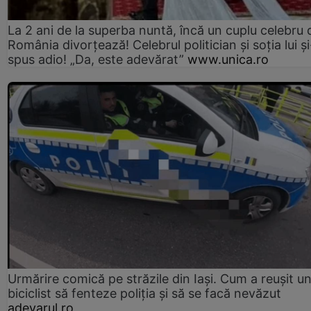
La 2 ani de la superba nuntă, încă un cuplu celebru 
România divorțează! Celebrul politician și soția lui ș
spus adio! „Da, este adevărat”
www.unica.ro
Urmărire comică pe străzile din Iași. Cum a reușit u
biciclist să fenteze poliția și să se facă nevăzut
adevarul.ro