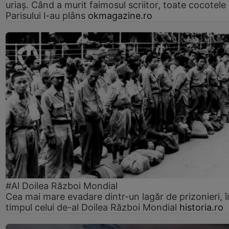
uriaș. Când a murit faimosul scriitor, toate cocotele
Parisului l-au plâns
okmagazine.ro
#Al Doilea Război Mondial
Cea mai mare evadare dintr-un lagăr de prizonieri, î
timpul celui de-al Doilea Război Mondial
historia.ro