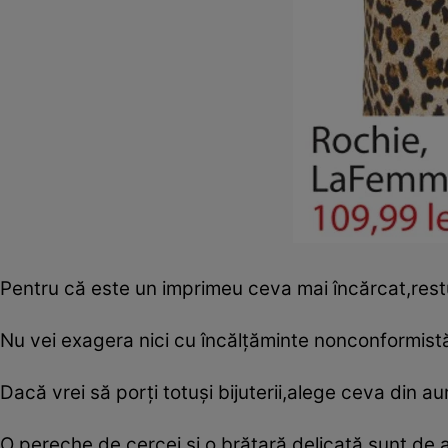
Pentru că este un imprimeu ceva mai încărcat,restu
Nu vei exagera nici cu încălţăminte nonconformistă,
Dacă vrei să porţi totuşi bijuterii,alege ceva din au
O pereche de cercei şi o brăţară delicată sunt de 