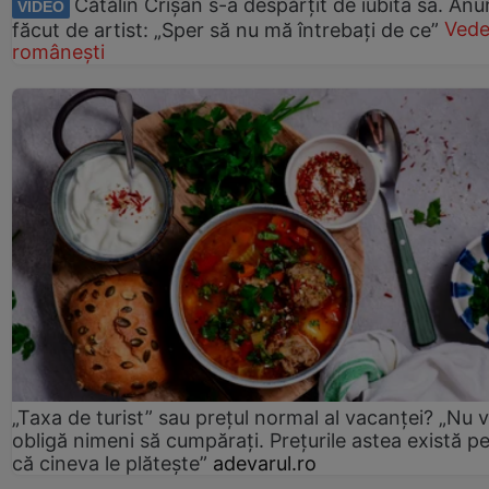
Cătălin Crișan s-a despărțit de iubita sa. Anu
VIDEO
făcut de artist: „Sper să nu mă întrebați de ce”
Vede
românești
„Taxa de turist” sau prețul normal al vacanței? „Nu 
obligă nimeni să cumpărați. Prețurile astea există p
că cineva le plătește”
adevarul.ro