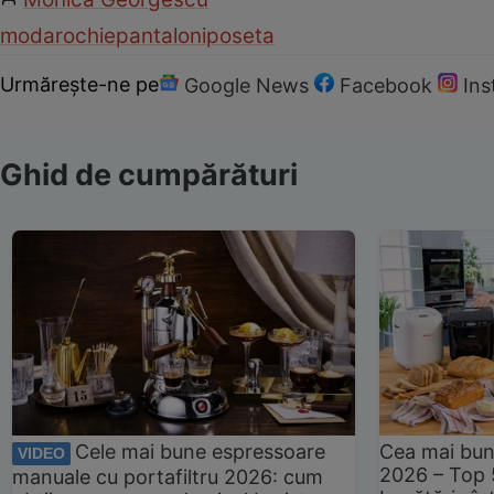
moda
rochie
pantaloni
poseta
Urmărește-ne pe
Google News
Facebook
In
Ghid de cumpărături
Cele mai bune espressoare
Cea mai bun
VIDEO
2026 – Top 
manuale cu portafiltru 2026: cum