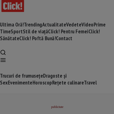
Ultima Oră!
Trending
Actualitate
Vedete
Video
Prime
Time
Sport
Stil de viață
Click! Pentru Femei
Click!
Sănătate
Click! Poftă Bună!
Contact
Trucuri de frumusețe
Dragoste și
Sex
Evenimente
Horoscop
Rețete culinare
Travel