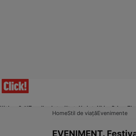
Ultima Oră!
Trending
Actualitate
Vedete
Video
Prime Ti
Home
Stil de viață
Evenimente
EVENIMENT. Festival