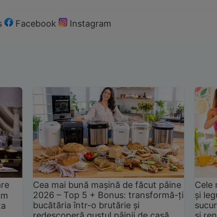
s
Facebook
Instagram
are
Cea mai bună mașină de făcut pâine
Cele 
2026 – Top 5 + Bonus: transformă-ți
și le
um
bucătăria într-o brutărie și
sucur
ta
redescoperă gustul pâinii de casă
și ren