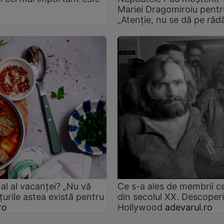
Mariei Dragomiroiu pentr
„Atenție, nu se dă pe răd
al al vacanței? „Nu vă
Ce s-a ales de membrii c
țurile astea există pentru
din secolul XX. Descoperir
ro
Hollywood
adevarul.ro