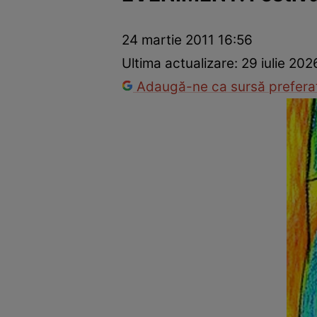
Trucuri de frumusețe
Dragoste și Sex
Evenimente
Horos
24 martie 2011 16:56
Ultima actualizare:
29 iulie 202
Adaugă-ne ca sursă preferat