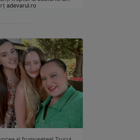
rț
adevarul.ro
vocea și frumusețea! Trucul