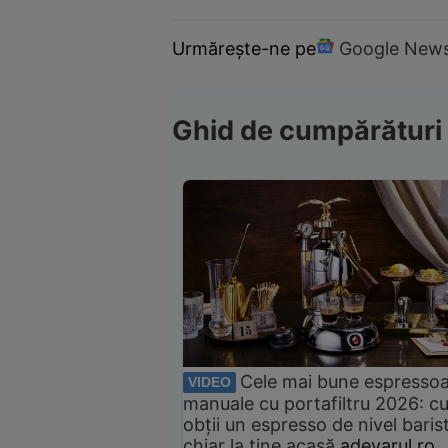
Urmărește-ne pe
Google New
Ghid de cumpărături
Cele mai bune espresso
VIDEO
manuale cu portafiltru 2026: c
obții un espresso de nivel baris
chiar la tine acasă
adevarul.ro