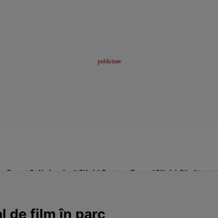
me
Sport
Stil de viață
Click! Pentru Femei
Click! Sănătate
 de film în parc