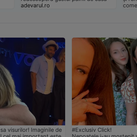
adevarul.ro
come
asa visurilor! Imaginile de
#Exclusiv Click!
ul cel mai important este
Nepoatele i-au moștenit 