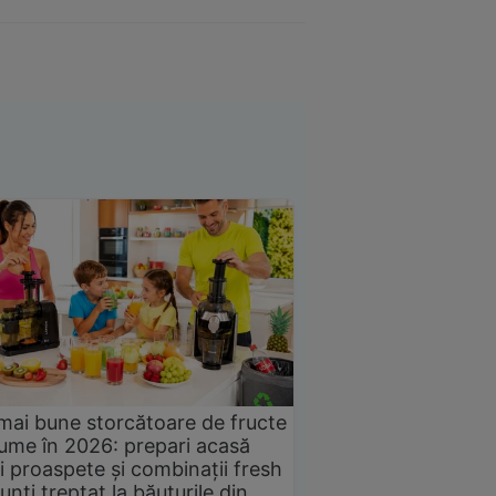
mai bune storcătoare de fructe
gume în 2026: prepari acasă
i proaspete și combinații fresh
unți treptat la băuturile din