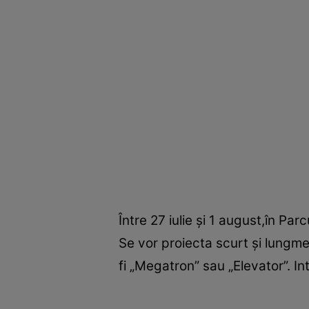
Între 27 iulie şi 1 august,în Par
Se vor proiecta scurt şi lungme
fi „Megatron” sau „Elevator”. In