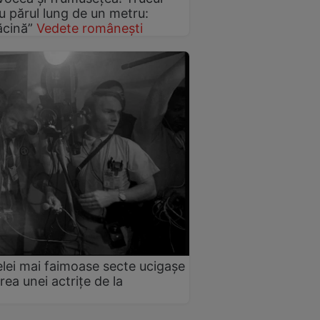
u părul lung de un metru:
ăcină”
Vedete românești
elei mai faimoase secte ucigașe
ea unei actrițe de la