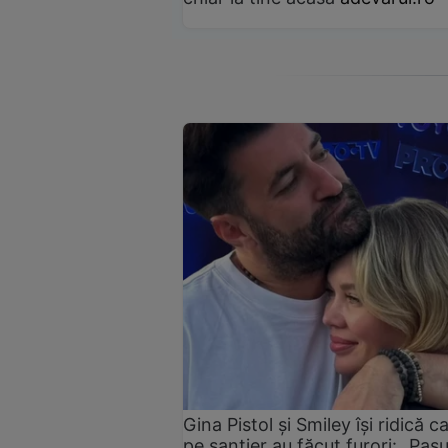
Gina Pistol și Smiley își ridică c
pe șantier au făcut furori: „Pas