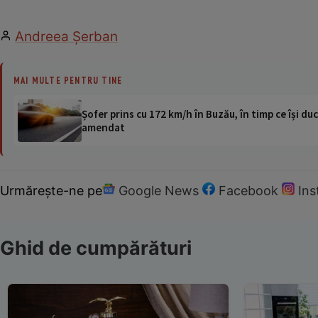
Andreea Şerban
MAI MULTE PENTRU TINE
Șofer prins cu 172 km/h în Buzău, în timp ce își duc
amendat
Urmărește-ne pe
Google News
Facebook
In
Ghid de cumpărături