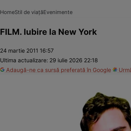
Home
Stil de viață
Evenimente
FILM. Iubire la New York
24 martie 2011 16:57
Ultima actualizare:
29 iulie 2026 22:18
Adaugă-ne ca sursă preferată în Google
Urmă