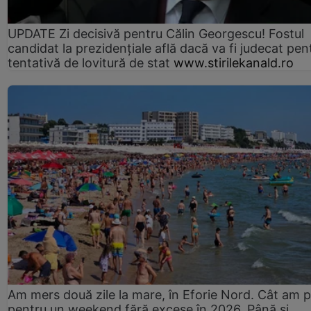
UPDATE Zi decisivă pentru Călin Georgescu! Fostul
candidat la prezidențiale află dacă va fi judecat pen
tentativă de lovitură de stat
www.stirilekanald.ro
Am mers două zile la mare, în Eforie Nord. Cât am pl
pentru un weekend fără excese în 2026. Până și