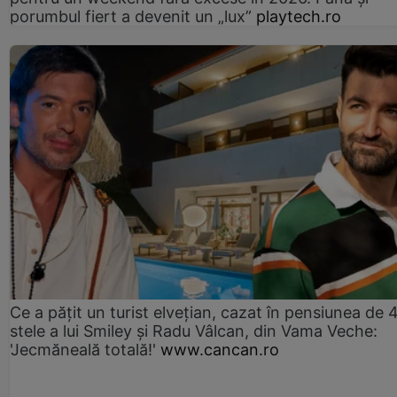
porumbul fiert a devenit un „lux”
playtech.ro
Ce a pățit un turist elvețian, cazat în pensiunea de 
stele a lui Smiley și Radu Vâlcan, din Vama Veche:
'Jecmăneală totală!'
www.cancan.ro