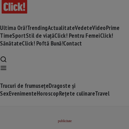
Ultima Oră!
Trending
Actualitate
Vedete
Video
Prime
Time
Sport
Stil de viață
Click! Pentru Femei
Click!
Sănătate
Click! Poftă Bună!
Contact
Trucuri de frumusețe
Dragoste și
Sex
Evenimente
Horoscop
Rețete culinare
Travel