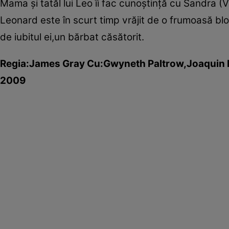
Mama şi tatăl lui Leo îi fac cunoştinţă cu Sandra (Vi
Leonard este în scurt timp vrăjit de o frumoasă b
de iubitul ei,un bărbat căsătorit.
Regia:James Gray Cu:Gwyneth Paltrow,Joaquin P
2009