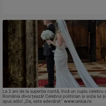
La 2 ani de la superba nuntă, încă un cuplu celebru 
România divorțează! Celebrul politician și soția lui ș
spus adio! „Da, este adevărat”
www.unica.ro