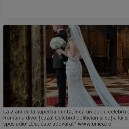
La 2 ani de la superba nuntă, încă un cuplu celebru 
România divorțează! Celebrul politician și soția lui ș
spus adio! „Da, este adevărat”
www.unica.ro