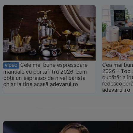
Cele mai bune espressoare
Cea mai bun
VIDEO
2026 – Top 
manuale cu portafiltru 2026: cum
bucătăria înt
obții un espresso de nivel barista
redescoperă 
chiar la tine acasă
adevarul.ro
adevarul.ro