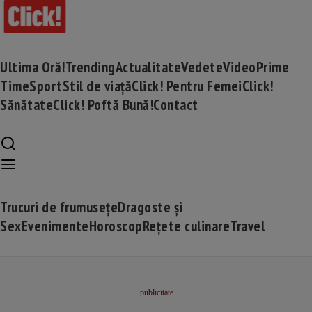
Ultima Oră!
Trending
Actualitate
Vedete
Video
Prime
Time
Sport
Stil de viață
Click! Pentru Femei
Click!
Sănătate
Click! Poftă Bună!
Contact
Trucuri de frumusețe
Dragoste și
Sex
Evenimente
Horoscop
Rețete culinare
Travel