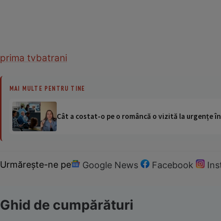
prima tv
batrani
MAI MULTE PENTRU TINE
Cât a costat-o pe o româncă o vizită la urgențe în
Urmărește-ne pe
Google News
Facebook
In
Ghid de cumpărături