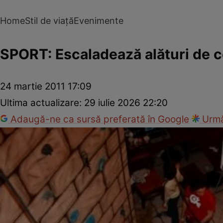
Home
Stil de viață
Evenimente
SPORT: Escaladează alături de c
24 martie 2011 17:09
Ultima actualizare:
29 iulie 2026 22:20
Adaugă-ne ca sursă preferată în Google
Urmă