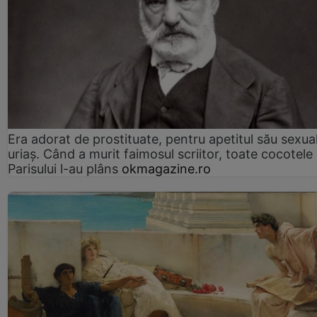
Era adorat de prostituate, pentru apetitul său sexua
uriaș. Când a murit faimosul scriitor, toate cocotele
Parisului l-au plâns
okmagazine.ro