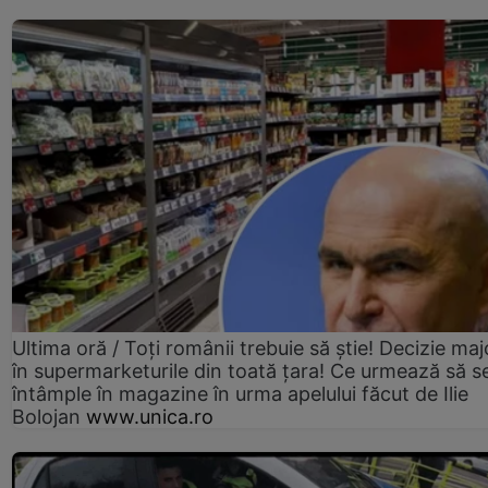
Ultima oră / Toți românii trebuie să știe! Decizie maj
în supermarketurile din toată țara! Ce urmează să s
întâmple în magazine în urma apelului făcut de Ilie
Bolojan
www.unica.ro