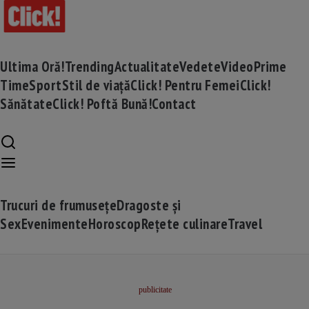
Ultima Oră!
Trending
Actualitate
Vedete
Video
Prime
Time
Sport
Stil de viață
Click! Pentru Femei
Click!
Sănătate
Click! Poftă Bună!
Contact
Trucuri de frumusețe
Dragoste și
Sex
Evenimente
Horoscop
Rețete culinare
Travel