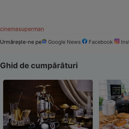
cinema
superman
Urmărește-ne pe
Google News
Facebook
In
Ghid de cumpărături