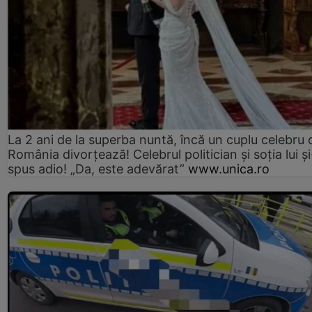
La 2 ani de la superba nuntă, încă un cuplu celebru 
România divorțează! Celebrul politician și soția lui ș
spus adio! „Da, este adevărat”
www.unica.ro