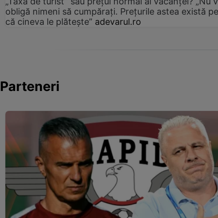
„Taxa de turist” sau prețul normal al vacanței? „Nu 
obligă nimeni să cumpărați. Prețurile astea există p
că cineva le plătește”
adevarul.ro
Parteneri