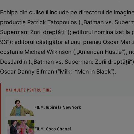
Echipa din culise îi include pe directorul de imagin
producţie Patrick Tatopoulos (,,Batman vs. Superman
Superman: Zorii dreptăţii”); editorul nominalizat la 
93”); editorul câştigător al unui premiu Oscar Mar
costume Michael Wilkinson (,,American Hustle”), no
DesJardin (,,Batman vs. Superman: Zorii dreptăţii”
Oscar Danny Elfman (“Milk,” “Men in Black”).
MAI MULTE PENTRU TINE
FILM. Iubire la New York
FILM. Coco Chanel