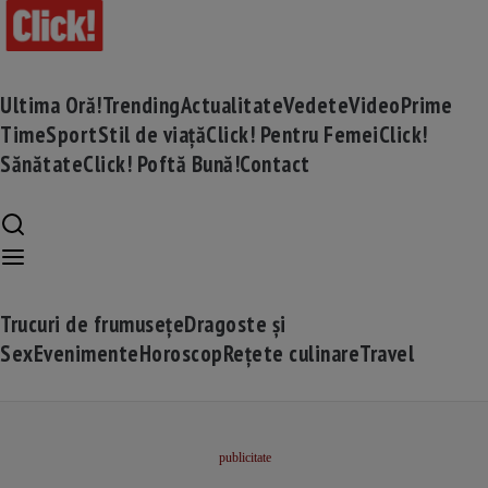
Ultima Oră!
Trending
Actualitate
Vedete
Video
Prime
Time
Sport
Stil de viață
Click! Pentru Femei
Click!
Sănătate
Click! Poftă Bună!
Contact
Trucuri de frumusețe
Dragoste și
Sex
Evenimente
Horoscop
Rețete culinare
Travel