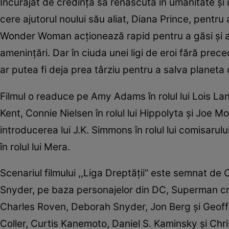
Încurajat de credinţa sa renăscută în umanitate şi
cere ajutorul noului său aliat, Diana Prince, pentr
Wonder Woman acţionează rapid pentru a găsi şi a 
ameninţări. Dar în ciuda unei ligi de eroi fără p
ar putea fi deja prea târziu pentru a salva planeta
Filmul o readuce pe Amy Adams în rolul lui Lois Lane,
Kent, Connie Nielsen în rolul lui Hippolyta şi Joe Mor
introducerea lui J.K. Simmons în rolul lui comisarul
în rolul lui Mera.
Scenariul filmului ,,Liga Dreptăţii” este semnat de
Snyder, pe baza personajelor din DC, Superman crea
Charles Roven, Deborah Snyder, Jon Berg şi Geoff 
Coller, Curtis Kanemoto, Daniel S. Kaminsky şi Chris