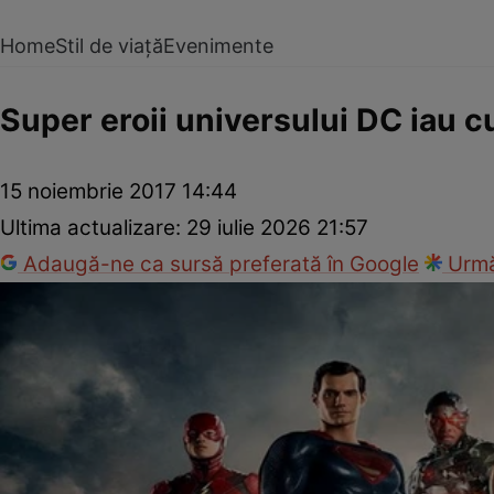
Home
Stil de viață
Evenimente
Super eroii universului DC iau cu
15 noiembrie 2017 14:44
Ultima actualizare:
29 iulie 2026 21:57
Adaugă-ne ca sursă preferată în Google
Urmă