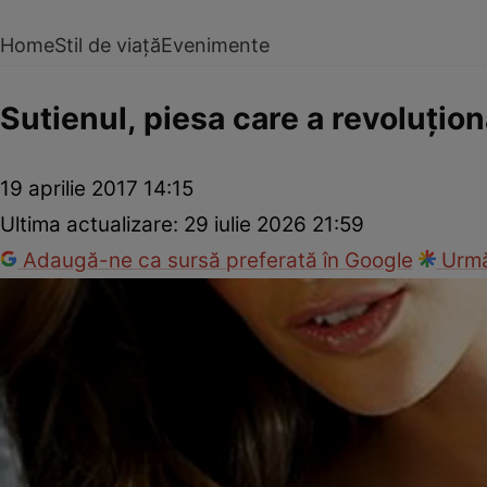
Home
Stil de viață
Evenimente
Sutienul, piesa care a revoluţio
19 aprilie 2017 14:15
Ultima actualizare:
29 iulie 2026 21:59
Adaugă-ne ca sursă preferată în Google
Urmă