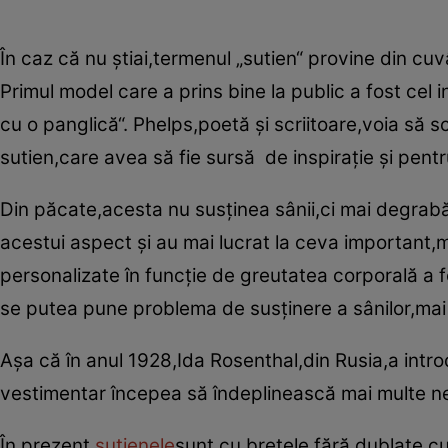
În caz că nu ştiai,termenul „sutien“ provine din cu
Primul model care a prins bine la public a fost cel
cu o panglică“. Phelps,poetă şi scriitoare,voia să
sutien,care avea să fie sursă de inspiraţie şi pentr
Din păcate,acesta nu susţinea sânii,ci mai degrabă î
acestui aspect şi au mai lucrat la ceva important,m
personalizate în funcţie de greutatea corporală a fe
se putea pune problema de susţinere a sânilor,mai 
Aşa că în anul 1928,Ida Rosenthal,din Rusia,a intro
vestimentar începea să îndeplinească mai multe nev
În prezent,
sutienele
sunt cu bretele,fără,dublate cu