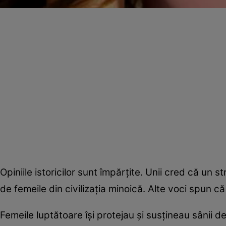
Opiniile istoricilor sunt împărţite. Unii cred că un s
de femeile din civilizaţia minoică. Alte voci spun că
Femeile luptătoare îşi protejau şi susţineau sânii d