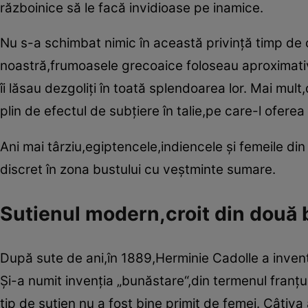
războinice să le facă invidioase pe inamice.
Nu s-a schimbat nimic în această privinţă timp de câ
noastră,frumoasele grecoaice foloseau aproximativ
îi lăsau dezgoliţi în toată splendoarea lor. Mai mult
plin de efectul de subţiere în talie,pe care-l oferea
Ani mai târziu,egiptencele,indiencele şi femeile d
discret în zona bustului cu veştminte sumare.
Sutienul modern,croit din două b
După sute de ani,în 1889,Herminie Cadolle a invent
Şi-a numit invenţia „bunăstare“,din termenul franţ
tip de sutien nu a fost bine primit de femei. Câţiva