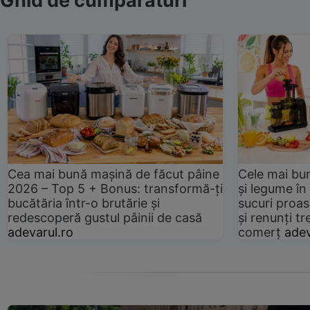
Ghid de cumpărături
Cea mai bună mașină de făcut pâine
Cele mai bu
2026 – Top 5 + Bonus: transformă-ți
și legume în
bucătăria într-o brutărie și
sucuri proas
redescoperă gustul pâinii de casă
și renunți tr
adevarul.ro
comerț
adev