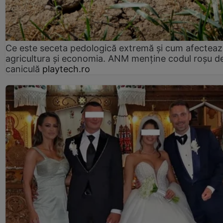
Ce este seceta pedologică extremă și cum afectea
agricultura și economia. ANM menține codul roșu d
caniculă
playtech.ro