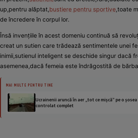
up,pentru alăptat,
bustiere pentru sportive
,toate m
de încredere în corpul lor.
Însă invenţiile în acest domeniu continuă să revolu
creat un sutien care trădează sentimentele unei fe
inimii,sutienul inteligent se deschide singur dacă
asemenea,dacă femeia este îndrăgostită de bărbatu
MAI MULTE PENTRU TINE
Ucrainenii aruncă în aer „tot ce mișcă” pe o șose
controlat complet