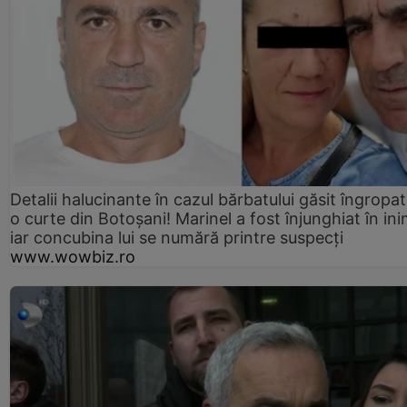
Detalii halucinante în cazul bărbatului găsit îngropat
o curte din Botoșani! Marinel a fost înjunghiat în ini
iar concubina lui se numără printre suspecți
www.wowbiz.ro