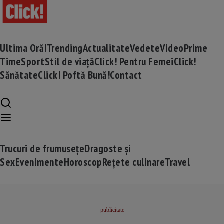
Ultima Oră!
Trending
Actualitate
Vedete
Video
Prime
Time
Sport
Stil de viață
Click! Pentru Femei
Click!
Sănătate
Click! Poftă Bună!
Contact
Trucuri de frumusețe
Dragoste și
Sex
Evenimente
Horoscop
Rețete culinare
Travel