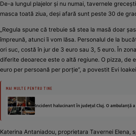
De-a lungul plajelor şi nu numai, tavernele greceşt
masca toată ziua, deşi afară sunt peste 30 de gr
„Regula spune că trebuie să stea la masă doar şas
împreună, atunci îi vom lăsa. Personalul de la bucă
ori suc, costă în jur de 3 euro sau 3, 5 euro. În zona
diferite deoarece este o altă regiune. O pizza, de 
euro per persoană per porţie”, a povestit Evi Ioake
MAI MULTE PENTRU TINE
Incident halucinant în județul Cluj. O ambulanță 
Katerina Antaniadou, proprietara Tavernei Elena, sp