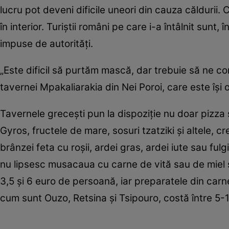
lucru pot deveni dificile uneori din cauza căldurii.
în interior. Turiştii români pe care i-a întâlnit sunt,
impuse de autorităţi.
„Este dificil să purtăm mască, dar trebuie să ne co
tavernei Mpakaliarakia din Nei Poroi, care este îşi
Tavernele greceşti pun la dispoziţie nu doar pizza s
Gyros, fructele de mare, sosuri tzatziki şi altele
brânzei feta cu roşii, ardei gras, ardei iute sau fulg
nu lipsesc musacaua cu carne de vită sau de miel şi 
3,5 şi 6 euro de persoană, iar preparatele din carne
cum sunt Ouzo, Retsina şi Tsipouro, costă între 5-