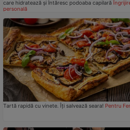
care hidratează și întăresc podoaba capilară
Îngrijir
personală
Tartă rapidă cu vinete. Îți salvează seara!
Pentru Fe