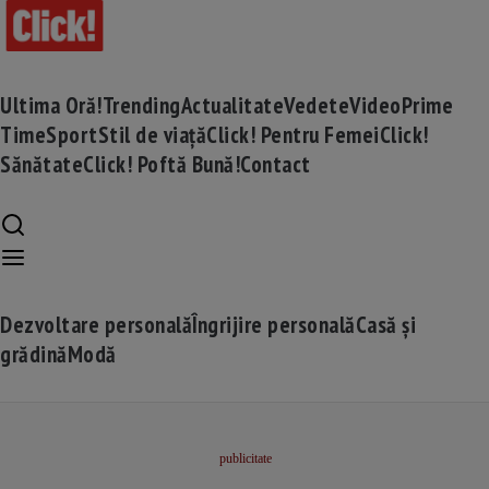
Ultima Oră!
Trending
Actualitate
Vedete
Video
Prime
Time
Sport
Stil de viață
Click! Pentru Femei
Click!
Sănătate
Click! Poftă Bună!
Contact
Dezvoltare personală
Îngrijire personală
Casă și
grădină
Modă