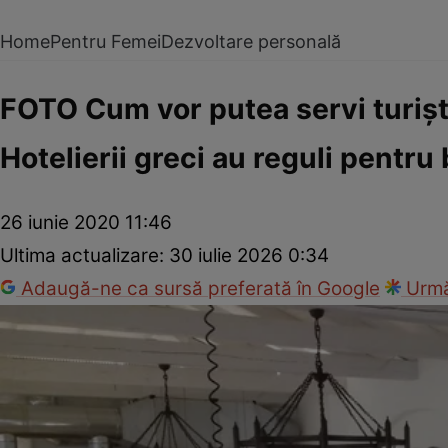
Home
Pentru Femei
Dezvoltare personală
FOTO Cum vor putea servi turişt
Hotelierii greci au reguli pentru
26 iunie 2020 11:46
Ultima actualizare:
30 iulie 2026 0:34
Adaugă-ne ca sursă preferată în Google
Urmă