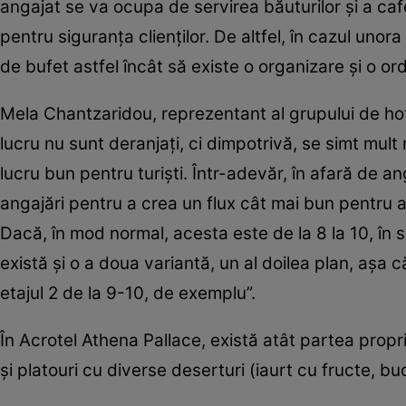
angajat se va ocupa de servirea băuturilor şi a cafel
pentru siguranţa clienţilor. De altfel, în cazul unora 
de bufet astfel încât să existe o organizare şi o or
Mela Chantzaridou, reprezentant al grupului de hote
lucru nu sunt deranjaţi, ci dimpotrivă, se simt mult m
lucru bun pentru turişti. Într-adevăr, în afară de a
angajări pentru a crea un flux cât mai bun pentru ac
Dacă, în mod normal, acesta este de la 8 la 10, în scur
există şi o a doua variantă, un al doilea plan, aşa c
etajul 2 de la 9-10, de exemplu”.
În Acrotel Athena Pallace, există atât partea propri
şi platouri cu diverse deserturi (iaurt cu fructe, budi