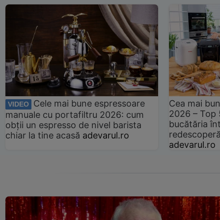
Cele mai bune espressoare
Cea mai bun
VIDEO
2026 – Top 
manuale cu portafiltru 2026: cum
bucătăria înt
obții un espresso de nivel barista
redescoperă 
chiar la tine acasă
adevarul.ro
adevarul.ro