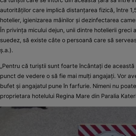
ca turiştii care se întorc din această ţară să intre 
autorităţilor care implică distanţarea fizică, între 1
hotelier, igienizarea mâinilor şi dezinfectarea came
În privinţa micului dejun, unii dintre hotelierii greci
suedez, să existe câte o persoană care să servească
ş.a.).
„Pentru că turiştii sunt foarte încântaţi de această
punct de vedere o să fie mai mulţi angajaţi. Vor ave
bufet şi angajatul pune în farfurie. Nimeni nu poate
proprietara hotelului Regina Mare din Paralia Kater