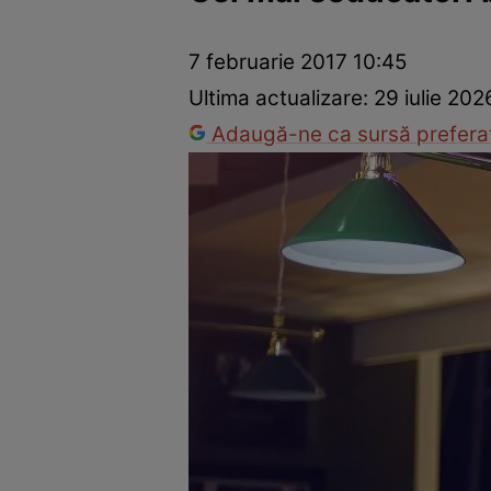
Trucuri de frumusețe
Dragoste și Sex
Evenimente
Horos
7 februarie 2017 10:45
Ultima actualizare:
29 iulie 202
Adaugă-ne ca sursă preferat