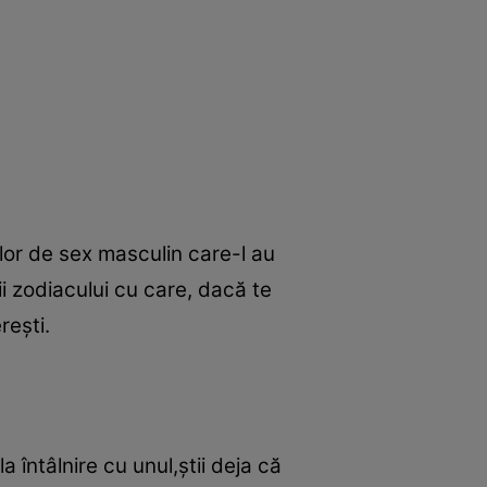
ilor de sex masculin care-l au
i zodiacului cu care, dacă te
reşti.
 întâlnire cu unul,ştii deja că