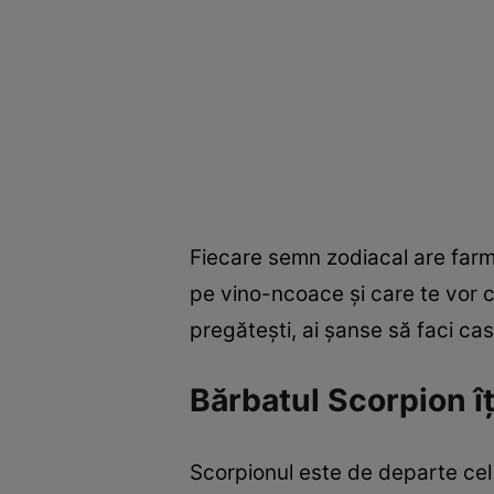
Fiecare semn zodiacal are farmec
pe vino-ncoace şi care te vor c
pregăteşti, ai şanse să faci cas
Bărbatul Scorpion îţ
Scorpionul este de departe cel m