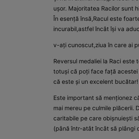
uşor. Majoritatea Racilor sunt h
În esenţă însă,Racul este foarte
incurabil,astfel încât îşi va ad
v-aţi cunoscut,ziua în care ai p
Reversul medaliei la Raci este 
totuşi că poţi face faţă aceste
că este şi un excelent bucătar!
Este important să menţionez că s
mai mereu pe culmile plăcerii. 
caritabile pe care obişnuieşti s
(până într-atât încât să plângi de