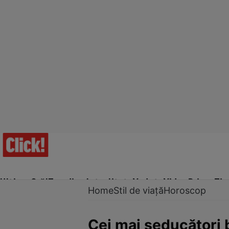
Ultima Oră!
Trending
Actualitate
Vedete
Video
Prime Ti
Home
Stil de viață
Horoscop
Cei mai seducători b