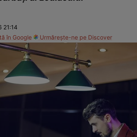
cop
Rețete culinare
Travel
6 21:14
ă în Google
Urmărește-ne pe Discover