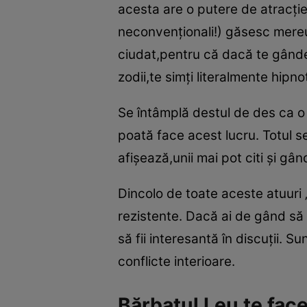
acesta are o putere de atracţie a
neconvenţionali!) găsesc mereu 
ciudat,pentru că dacă te gândeş
zodii,te simţi literalmente hipno
Se întâmplă destul de des ca o 
poată face acest lucru. Totul se 
afişează,unii mai pot citi şi gâ
Dincolo de toate aceste atuuri
rezistente. Dacă ai de gând să c
să fii interesantă în discuţii. 
conflicte interioare.
Bărbatul Leu te face