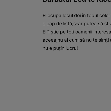
El ocupă locul doi în topul celo
e cap de listă,s-ar putea să str
El îi ştie pe toţi oamenii intere
aceea,nu ai cum să nu te simţi a
nu e puţin lucru!