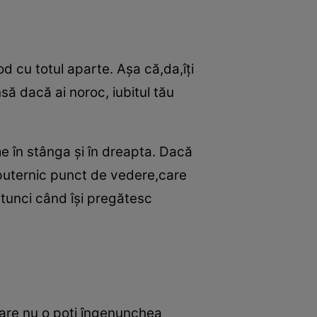
d cu totul aparte. Aşa că,da,îţi
să dacă ai noroc, iubitul tău
ime în stânga şi în dreapta. Dacă
un puternic punct de vedere,care
atunci când îşi pregătesc
 care nu o poţi îngenunchea