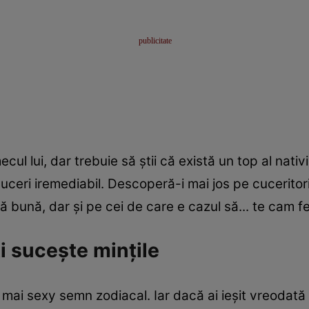
ul lui, dar trebuie să ştii că există un top al nativ
uceri iremediabil. Descoperă-i mai jos pe cuceritori
ă bună, dar şi pe cei de care e cazul să... te cam fe
i suceşte minţile
ai sexy semn zodiacal. Iar dacă ai ieşit vreodată la