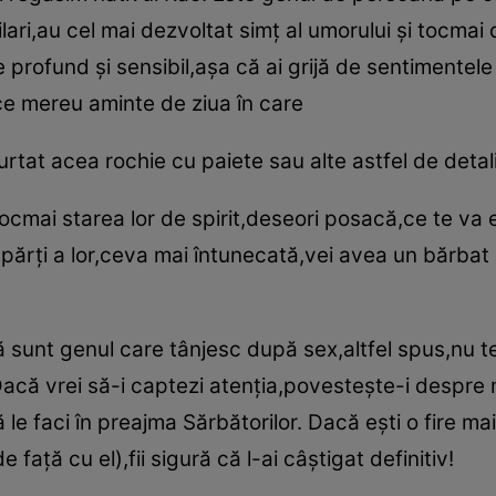
ilari,au cel mai dezvoltat simţ al umorului şi tocmai
 profund şi sensibil,aşa că ai grijă de sentimentele 
uce mereu aminte de ziua în care
urtat acea rochie cu paiete sau alte astfel de detali
tocmai starea lor de spirit,deseori posacă,ce te v
i părţi a lor,ceva mai întunecată,vei avea un bărbat
unt genul care tânjesc după sex,altfel spus,nu te vei
Dacă vrei să-i captezi atenţia,povesteşte-i despre
ă le faci în preajma Sărbătorilor. Dacă eşti o fire ma
 faţă cu el),fii sigură că l-ai câştigat definitiv!