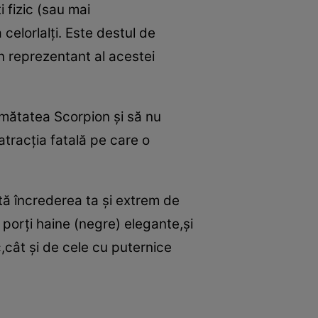
i fizic (sau mai
celorlalţi. Este destul de
n reprezentant al acestei
umătatea Scorpion şi să nu
 atracţia fatală pe care o
tă încrederea ta şi extrem de
 porţi haine (negre) elegante,şi
c,cât şi de cele cu puternice