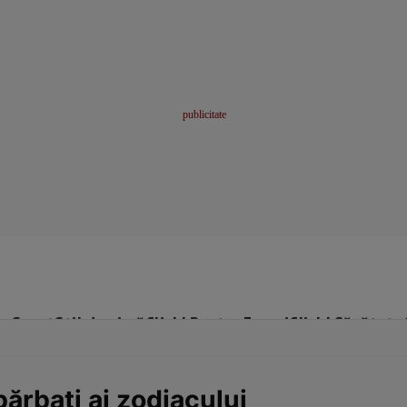
me
Sport
Stil de viață
Click! Pentru Femei
Click! Sănătate
ărbaţi ai zodiacului