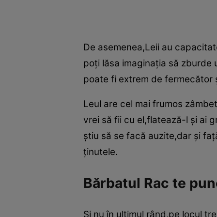
De asemenea,Leii au capacitatea
poţi lăsa imaginaţia să zburde u
poate fi extrem de fermecător ş
Leul are cel mai frumos zâmbet d
vrei să fii cu el,flatează-l şi 
ştiu să se facă auzite,dar şi fa
ţinutele.
Bărbatul Rac te pun
Şi nu în ultimul rând,pe locul 