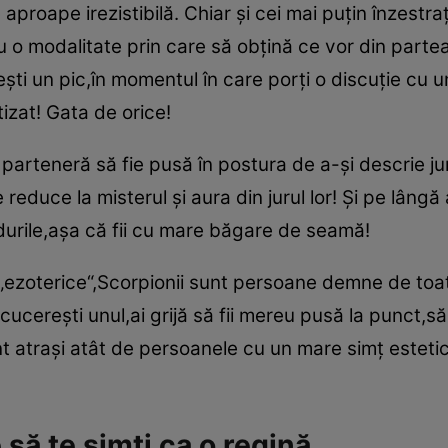
proape irezistibilă. Chiar şi cei mai puţin înzestraţ
o modalitate prin care să obţină ce vor din partea 
ti un pic,în momentul în care porţi o discuţie cu u
tizat! Gata de orice!
parteneră să fie pusă în postura de a-şi descrie j
reduce la misterul şi aura din jurul lor! Şi pe lângă
ndurile,aşa că fii cu mare băgare de seamă!
 „ezoterice“,Scorpionii sunt persoane demne de toa
ucereşti unul,ai grijă să fii mereu pusă la punct,să
Sunt atraşi atât de persoanele cu un mare simţ esteti
 să te simţi ca o regină