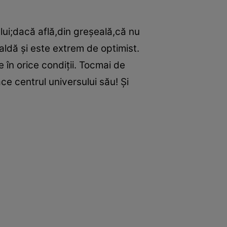
 lui;dacă află,din greşeală,că nu
caldă şi este extrem de optimist.
ne în orice condiţii. Tocmai de
ce centrul universului său! Şi