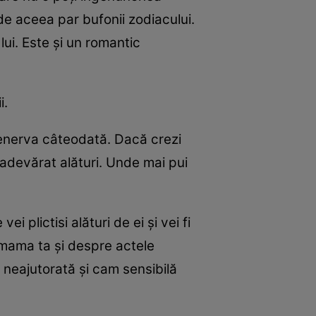
 de aceea par bufonii zodiacului.
lui. Este şi un romantic
i.
a enerva câteodată. Dacă crezi
 adevărat alături. Unde mai pui
 plictisi alături de ei şi vei fi
 mama ta şi despre actele
i neajutorată şi cam sensibilă