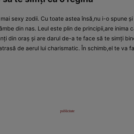
r mai sexy zodii. Cu toate astea însă,nu i-o spune şi
âmbe din nas. Leul este plin de principii,are inima 
sanţi din oraş şi are darul de-a te face să te simţi bi
trasă de aerul lui charismatic. În schimb,el te va fa