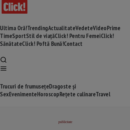
Ultima Oră!
Trending
Actualitate
Vedete
Video
Prime
Time
Sport
Stil de viață
Click! Pentru Femei
Click!
Sănătate
Click! Poftă Bună!
Contact
Trucuri de frumusețe
Dragoste și
Sex
Evenimente
Horoscop
Rețete culinare
Travel