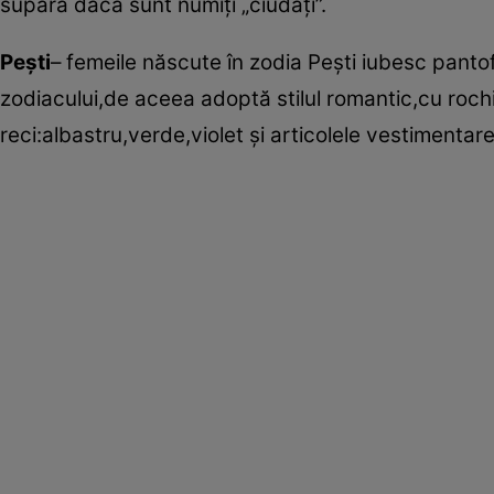
supără dacă sunt numiţi „ciudaţi”.
Peşti
– femeile născute în zodia Peşti iubesc pantof
zodiacului,de aceea adoptă stilul romantic,cu rochii
reci:albastru,verde,violet şi articolele vestimentare