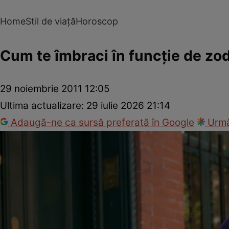
Home
Stil de viață
Horoscop
Cum te îmbraci în funcţie de zo
29 noiembrie 2011 12:05
Ultima actualizare:
29 iulie 2026 21:14
Adaugă-ne ca sursă preferată în Google
Urmă