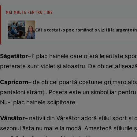
MAI MULTE PENTRU TINE
Cât a costat-o pe o româncă o vizită la urgențe în
Săgetător
– îi plac hainele care oferă lejeritate,spo
preferate sunt violet şi albastru. De obicei,afişea
Capricorn
– de obicei poartă costume gri,maro,albas
pantaloni strâmţi. Poşeta este un simbol,iar pentr
Nu-i plac hainele sclipitoare.
Vărsător
– nativii din Vărsător adoră stilul sport 
sezonul ăsta nu mai e la modă. Amestecă stilurile şi î