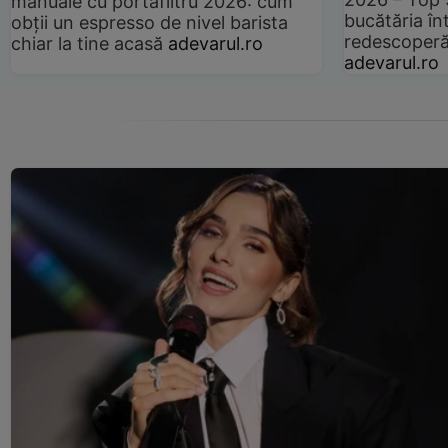
manuale cu portafiltru 2026: cum
bucătăria înt
obții un espresso de nivel barista
redescoperă 
chiar la tine acasă
adevarul.ro
adevarul.ro