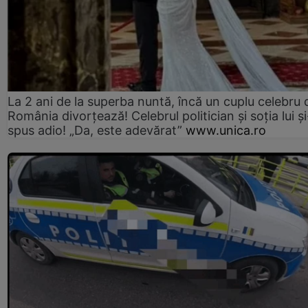
La 2 ani de la superba nuntă, încă un cuplu celebru 
România divorțează! Celebrul politician și soția lui ș
spus adio! „Da, este adevărat”
www.unica.ro