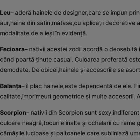
Leu
– adoră hainele de designer,care se impun prin 
aur,haine din satin,mătase,cu aplicaţii decorative au
modalitate de a ieşi în evidenţă.
Fecioara
– nativii acestei zodii acordă o deosebită i
când poartă ţinute casual. Culoarea preferată este
demodate. De obicei,hainele şi accesoriile se asor
Balanţa
– îi plac hainele,este dependentă de ele. 
calitate,imprimeuri geometrice şi multe accesorii. A
Scorpion
– nativii din Scorpion sunt sexy,indifere
culoare neagră,tocurile înalte şi ochelarii cu rame g
cămăşile lucioase şi paltoanele care subliniază umeri