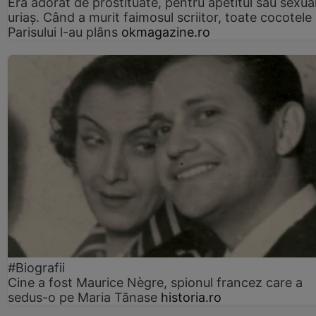
Era adorat de prostituate, pentru apetitul său sexua
uriaș. Când a murit faimosul scriitor, toate cocotele
Parisului l-au plâns
okmagazine.ro
#Biografii
Cine a fost Maurice Nègre, spionul francez care a
sedus-o pe Maria Tănase
historia.ro