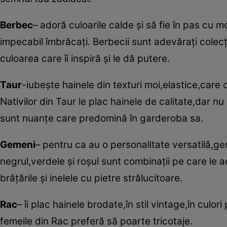
Berbec
– adoră culoarile calde şi să fie în pas cu
impecabil îmbrăcaţi. Berbecii sunt adevăraţi colecţio
culoarea care îi inspiră şi le dă putere.
Taur
-iubeşte hainele din texturi moi,elastice,care 
Nativilor din Taur le plac hainele de calitate,dar nu
sunt nuanţe care predomină în garderoba sa.
Gemeni
– pentru ca au o personalitate versatilă,gem
negrul,verdele şi roşul sunt combinaţii pe care le ad
brăţările şi inelele cu pietre strălucitoare.
Rac
– îi plac hainele brodate,în stil vintage,în culori
femeile din Rac preferă să poarte tricotaje.