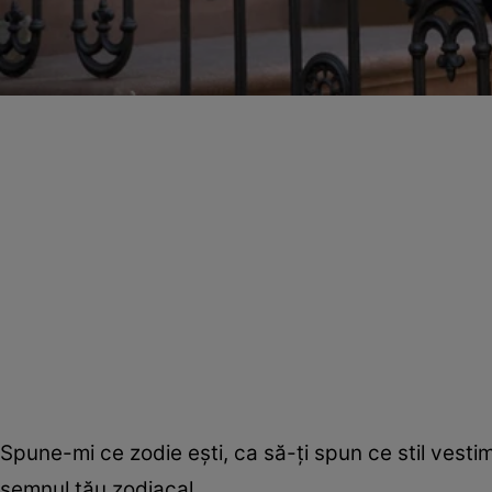
Spune-mi ce zodie eşti, ca să-ţi spun ce stil vesti
semnul tău zodiacal.