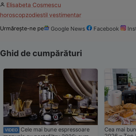
Elisabeta Cosmescu
horoscop
zodie
stil vestimentar
Urmărește-ne pe
Google News
Facebook
In
Ghid de cumpărături
Cele mai bune espressoare
Cea mai bun
VIDEO
2026 – Top 