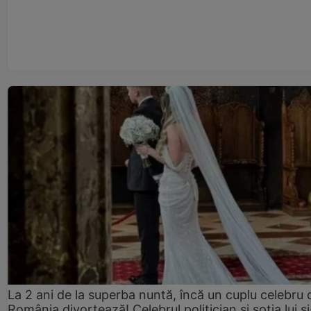
La 2 ani de la superba nuntă, încă un cuplu celebru 
România divorțează! Celebrul politician și soția lui ș