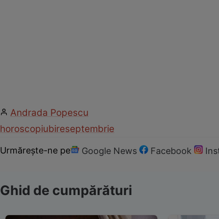
Andrada Popescu
horoscop
iubire
septembrie
Urmărește-ne pe
Google News
Facebook
In
Ghid de cumpărături