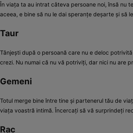
În viaţa ta au intrat câteva persoane noi, însă nu t
aceea, e bine să nu le dai speranţe deşarte şi să le 
Taur
Tânjeşti după o persoană care nu e deloc potrivită p
crezi. Nu numai că nu vă potriviţi, dar nici nu are 
Gemeni
Totul merge bine între tine şi partenerul tău de vi
viaţa voastră intimă. Încercaţi să vă surprindeţi reci
Rac