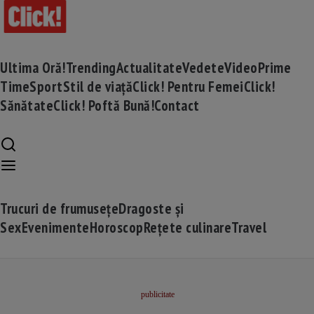
Ultima Oră!
Trending
Actualitate
Vedete
Video
Prime
Time
Sport
Stil de viață
Click! Pentru Femei
Click!
Sănătate
Click! Poftă Bună!
Contact
Trucuri de frumusețe
Dragoste și
Sex
Evenimente
Horoscop
Rețete culinare
Travel