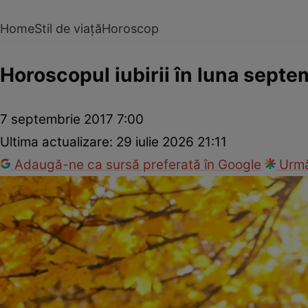
Home
Stil de viață
Horoscop
Horoscopul iubirii în luna septe
7 septembrie 2017 7:00
Ultima actualizare:
29 iulie 2026 21:11
Adaugă-ne ca sursă preferată în Google
Urmă