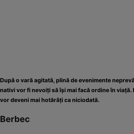
După o vară agitată, plină de evenimente neprevăz
nativi vor fi nevoiţi să îşi mai facă ordine în viaţ
vor deveni mai hotărâţi ca niciodată.
Berbec