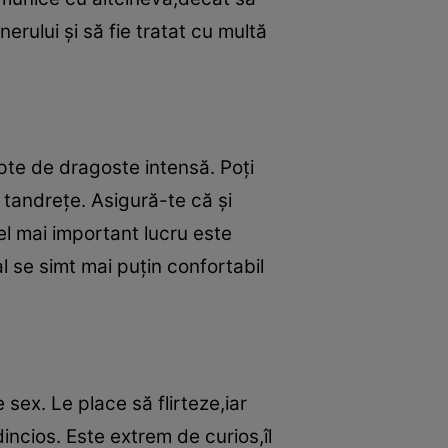
erului şi să fie tratat cu multă
pte de dragoste intensă. Poţi
tandreţe. Asigură-te că şi
el mai important lucru este
 se simt mai puţin confortabil
sex. Le place să flirteze,iar
ncios. Este extrem de curios,îl