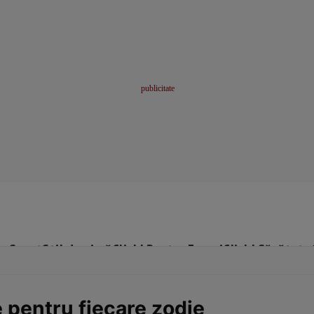
me
Sport
Stil de viață
Click! Pentru Femei
Click! Sănătate
 pentru fiecare zodie