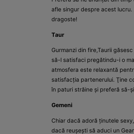
afle singur despre acest lucru. 
dragoste!
Taur
Gurmanzi din fire,Taurii găsesc
să-l satisfaci pregătindu-i o 
atmosfera este relaxantă pentru
satisfacţia partenerului. Ţine 
în paturi străine şi preferă să-ş
Gemeni
Chiar dacă adoră ţinutele sexy,
dacă reuşeşti să aduci un Geamă