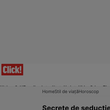
Ultima Oră!
Trending
Actualitate
Vedete
Video
Prime Ti
Home
Stil de viață
Horoscop
Secrete de seducţie