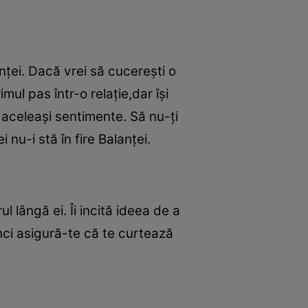
nţei. Dacă vrei să cucereşti o
ul pas într-o relaţie,dar îşi
aceleaşi sentimente. Să nu-ţi
nu-i stă în fire Balanţei.
 lângă ei. Îi incită ideea de a
nci asigură-te că te curtează