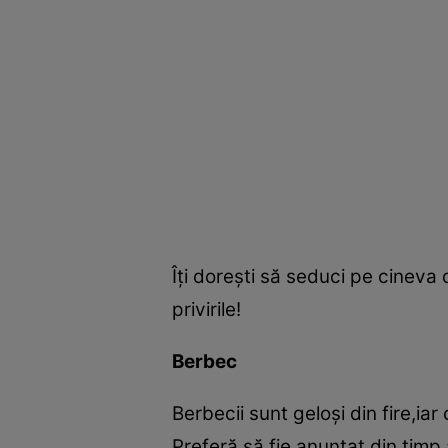
Îţi doreşti să seduci pe cineva 
privirile!
Berbec
Berbecii sunt geloşi din fire,iar
Preferă să fie anunţat din tim