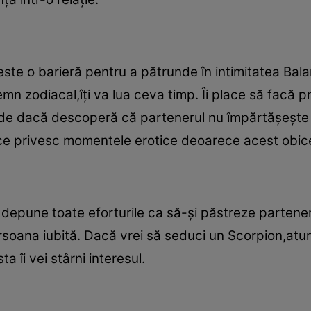
este o barieră pentru a pătrunde în intimitatea Bala
zodiacal,îţi va lua ceva timp. Îi place să facă prim
ede dacă descoperă că partenerul nu împărtăşeşte 
ce privesc momentele erotice deoarece acest obicei 
depune toate eforturile ca să-şi păstreze partenerul
rsoana iubită. Dacă vrei să seduci un Scorpion,atu
a îi vei stârni interesul.