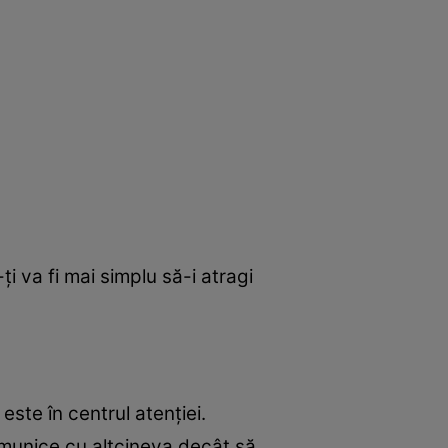
i va fi mai simplu să-i atragi
este în centrul atenţiei.
omunice cu altcineva,decât să