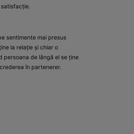
satisfacţie.
 pe sentimente mai presus
e la relaţie şi chiar o
d persoana de lângă el se ţine
încrederea în partenerer.