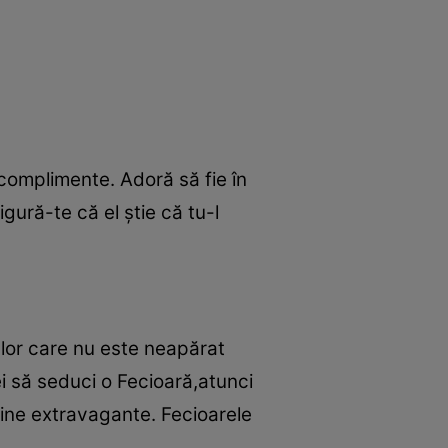
complimente. Adoră să fie în
igură-te că el ştie că tu-l
lor care nu este neapărat
ei să seduci o Fecioară,atunci
haine extravagante. Fecioarele