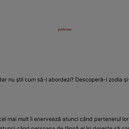
dar nu ştii cum să-l abordezi? Descoperă-i zodia şi-ţ
 cel mai mult îi enervează atunci când partenerul lor 
p atunci când persoana de lângă el îşi doreşte să c