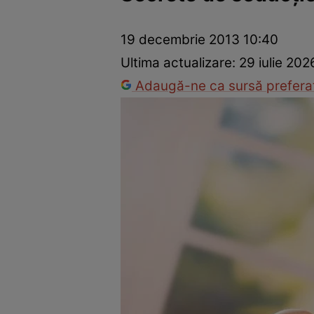
Trucuri de frumusețe
Dragoste și Sex
Evenimente
Horos
19 decembrie 2013 10:40
Ultima actualizare:
29 iulie 202
Adaugă-ne ca sursă preferat