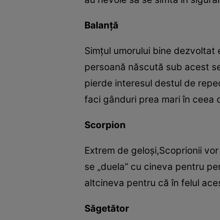
Balanţă
Simţul umorului bine dezvoltat 
persoană născută sub acest semn 
pierde interesul destul de rep
faci gânduri prea mari în ceea 
Scorpion
Extrem de geloşi,Scoprionii vor 
se „duela” cu cineva pentru pe
altcineva pentru că în felul acest
Săgetător