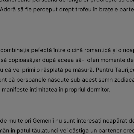
Adoră să fie perceput drept trofeu în braţele parten
 combinaţia pefectă între o cină romantică şi o noa
masă copioasă,iar după aceea să-i oferi momente de 
 că vei primi o răsplată pe măsură. Pentru Tauri,c
cont că persoanele născute sub acest semn zodiacal
i manifeste intimitatea în propriul dormitor.
de multe ori Gemenii nu sunt interesaţi neapărat de 
n în patul tău,atunci vei câştiga un partener credi