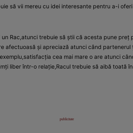
ie să vii mereu cu idei interesante pentru a-i oferi 
un Rac,atunci trebuie să ştii că acesta pune preţ
re afectuoasă şi apreciază atunci când partenerul ţin
 exemplu,satisfacţia cea mai mare o are atunci cân
imţi liber într-o relaţie,Racul trebuie să aibă toată 