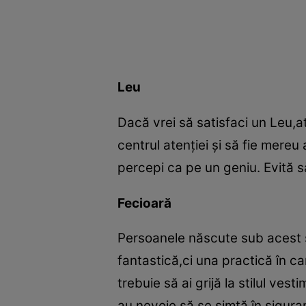
Leu
Dacă vrei să satisfaci un Leu,
centrul atenţiei şi să fie mereu
percepi ca pe un geniu. Evită să-
Fecioară
Persoanele născute sub acest s
fantastică,ci una practică în c
trebuie să ai grijă la stilul ve
au nevoie să se simtă în siguranţ