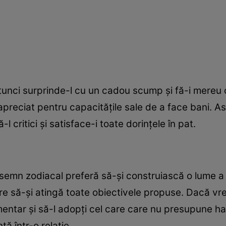
atunci surprinde-l cu un cadou scump şi fă-i mereu 
 apreciat pentru capacităţile sale de a face bani. As
l critici şi satisface-i toate dorinţele în pat.
emn zodiacal preferă să-şi construiască o lume a 
are să-şi atingă toate obiectivele propuse. Dacă vr
stimentar şi să-l adopţi cel care care nu presupune 
ă într-o relaţie.