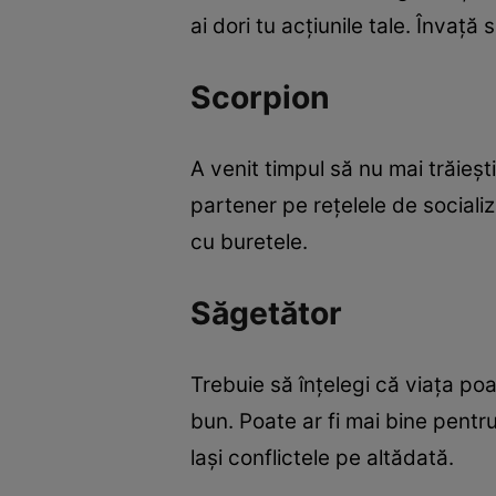
ai dori tu acţiunile tale. Învaţă 
Scorpion
A venit timpul să nu mai trăieşt
partener pe reţelele de socializar
cu buretele.
Săgetător
Trebuie să înţelegi că viaţa po
bun. Poate ar fi mai bine pentru 
laşi conflictele pe altădată.