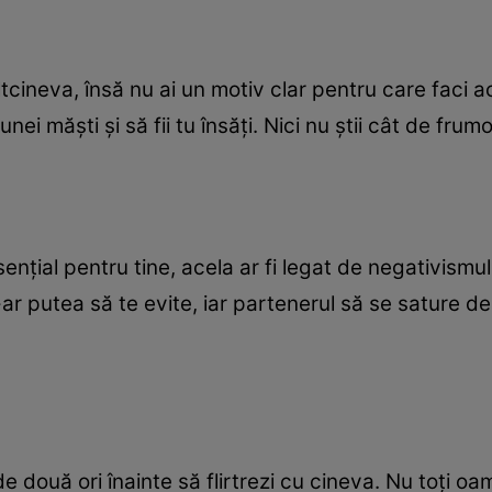
ltcineva, însă nu ai un motiv clar pentru care faci a
nei măşti şi să fii tu însăţi. Nici nu ştii cât de frumo
enţial pentru tine, acela ar fi legat de negativismul
 s-ar putea să te evite, iar partenerul să se sature 
e două ori înainte să flirtrezi cu cineva. Nu toţi o