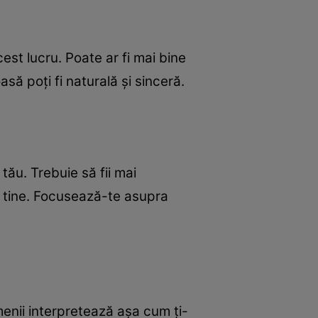
cest lucru. Poate ar fi mai bine
asă poţi fi naturală şi sinceră.
 tău. Trebuie să fii mai
de tine. Focusează-te asupra
amenii interpretează aşa cum ţi-