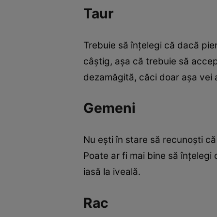
Taur
Trebuie să înţelegi că dacă pier
câştig, aşa că trebuie să accep
dezamăgită, căci doar aşa vei a
Gemeni
Nu eşti în stare să recunoşti că
Poate ar fi mai bine să înţelegi
iasă la iveală.
Rac