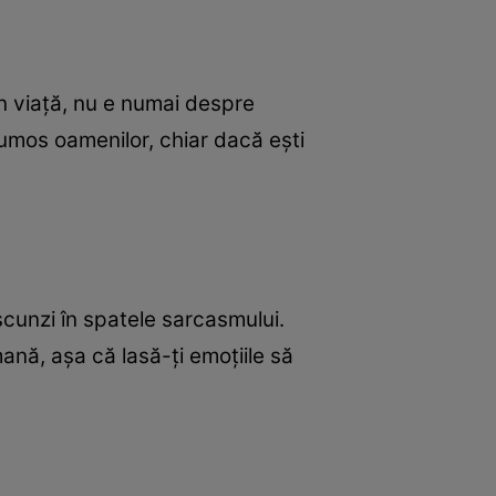
 În viaţă, nu e numai despre
rumos oamenilor, chiar dacă eşti
ascunzi în spatele sarcasmului.
mană, aşa că lasă-ţi emoţiile să