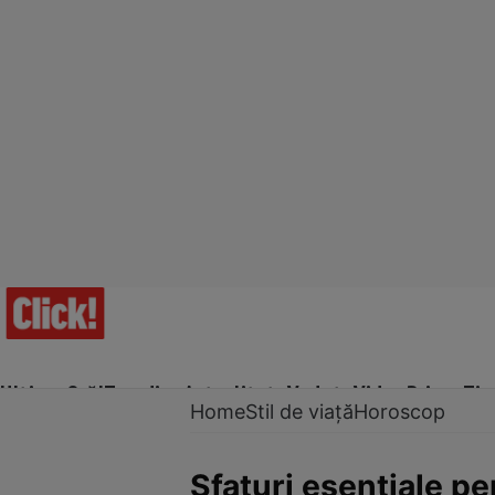
Ultima Oră!
Trending
Actualitate
Vedete
Video
Prime Ti
Home
Stil de viață
Horoscop
Sfaturi esenţiale pe