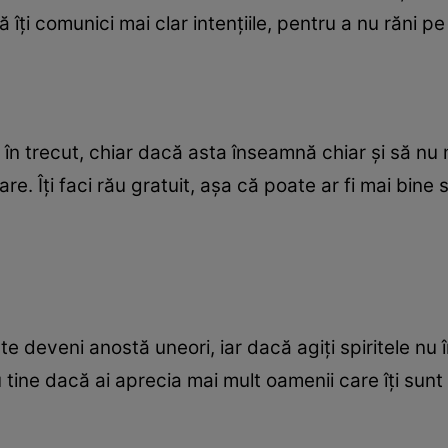
să îţi comunici mai clar intenţiile, pentru a nu răni pe
i în trecut, chiar dacă asta înseamnă chiar şi să nu 
e. Îţi faci rău gratuit, aşa că poate ar fi mai bine să
ate deveni anostă uneori, iar dacă agiţi spiritele n
tine dacă ai aprecia mai mult oamenii care îţi sunt al