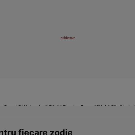
me
Sport
Stil de viață
Click! Pentru Femei
Click! Sănătate
ntru fiecare zodie