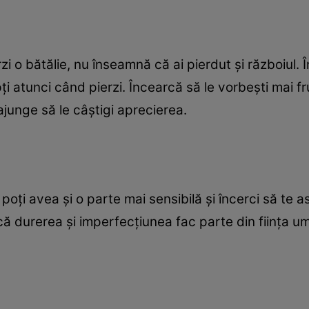
zi o bătălie, nu înseamnă că ai pierdut şi războiul.
ţi atunci când pierzi. Încearcă să le vorbeşti mai f
junge să le câştigi aprecierea.
 poţi avea şi o parte mai sensibilă şi încerci să te 
 că durerea şi imperfecţiunea fac parte din fiinţa u