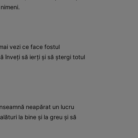
 nimeni.
mai vezi ce face fostul
 înveţi să ierţi şi să ştergi totul
u înseamnă neapărat un lucru
ături la bine şi la greu şi să