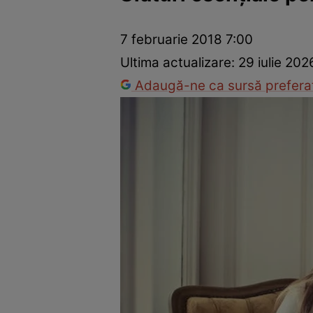
Trucuri de frumusețe
Dragoste și Sex
Evenimente
Horos
7 februarie 2018 7:00
Ultima actualizare:
29 iulie 202
Adaugă-ne ca sursă preferat