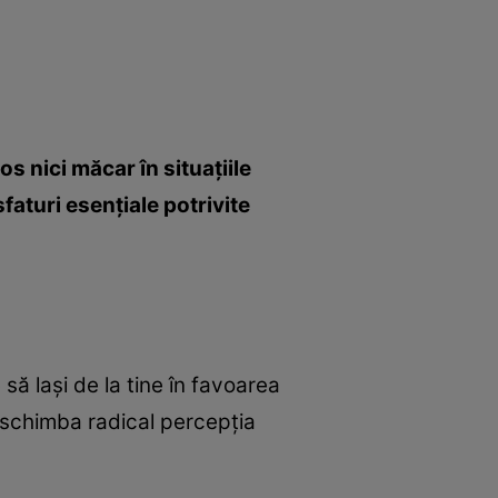
os nici măcar în situaţiile
sfaturi esenţiale potrivite
să laşi de la tine în favoarea
 schimba radical percepţia