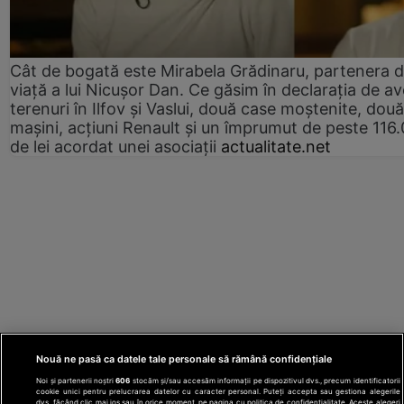
Cât de bogată este Mirabela Grădinaru, partenera 
viață a lui Nicușor Dan. Ce găsim în declarația de av
terenuri în Ilfov și Vaslui, două case moștenite, două
mașini, acțiuni Renault și un împrumut de peste 116
de lei acordat unei asociații
actualitate.net
Nouă ne pasă ca datele tale personale să rămână confidențiale
Noi și partenerii noștri
606
stocăm și/sau accesăm informații pe dispozitivul dvs., precum identificatorii
cookie unici pentru prelucrarea datelor cu caracter personal. Puteți accepta sau gestiona alegerile
dvs. făcând clic mai jos sau în orice moment, pe pagina cu politica de confidențialitate. Aceste alegeri