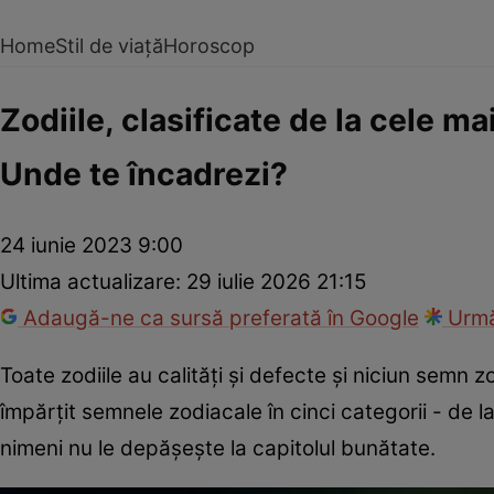
Home
Stil de viață
Horoscop
Zodiile, clasificate de la cele ma
Unde te încadrezi?
24 iunie 2023 9:00
Ultima actualizare:
29 iulie 2026 21:15
Adaugă-ne ca sursă preferată în Google
Urmă
Toate zodiile au calități și defecte și niciun semn 
împărțit semnele zodiacale în cinci categorii - de l
nimeni nu le depășește la capitolul bunătate.