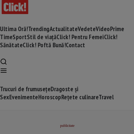
Ultima Oră!
Trending
Actualitate
Vedete
Video
Prime
Time
Sport
Stil de viață
Click! Pentru Femei
Click!
Sănătate
Click! Poftă Bună!
Contact
Trucuri de frumusețe
Dragoste și
Sex
Evenimente
Horoscop
Rețete culinare
Travel