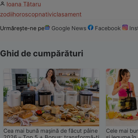
Ioana Tătaru
zodii
horoscop
nativi
clasament
Urmărește-ne pe
Google News
Facebook
In
Ghid de cumpărături
Cea mai bună mașină de făcut pâine
Cele mai bu
2026 – Top 5 + Bonus: transformă-ți
și legume în