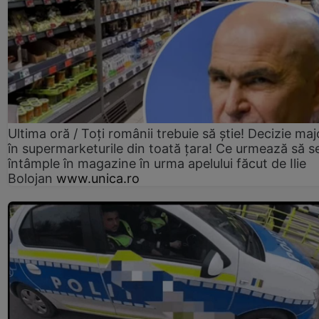
Ultima oră / Toți românii trebuie să știe! Decizie maj
în supermarketurile din toată țara! Ce urmează să s
întâmple în magazine în urma apelului făcut de Ilie
Bolojan
www.unica.ro