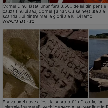
Cornel Dinu, lăsat lunar fără 3.500 de lei din pensie 
cauza finului său, Cornel Țălnar. Culise neștiute ale
scandalului dintre marile glorii ale lui Dinamo
www.fanatik.ro
Epava unei nave a ieșit la suprafață în Croația, iar
"pietrele foametei", vechi de secole, au reapărut în R