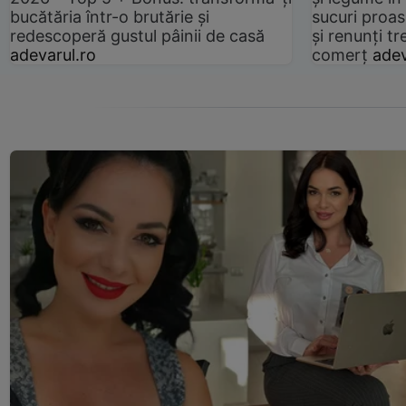
bucătăria într-o brutărie și
sucuri proas
redescoperă gustul pâinii de casă
și renunți tr
adevarul.ro
comerț
adev