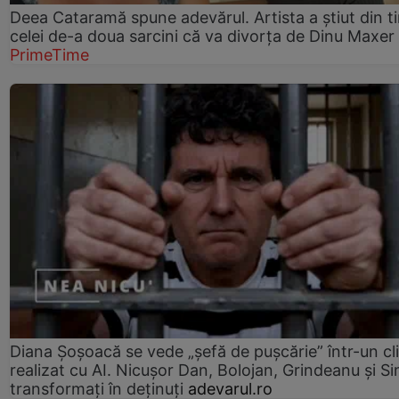
Deea Cataramă spune adevărul. Artista a știut din t
celei de-a doua sarcini că va divorța de Dinu Maxer
PrimeTime
Diana Șoșoacă se vede „șefă de pușcărie” într-un cl
realizat cu AI. Nicușor Dan, Bolojan, Grindeanu și Si
transformați în deținuți
adevarul.ro