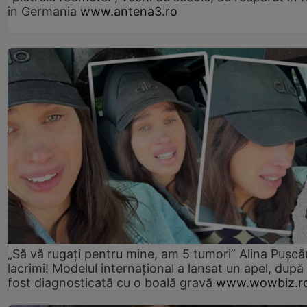
în Germania
www.antena3.ro
„Să vă rugați pentru mine, am 5 tumori” Alina Pușcău
lacrimi! Modelul internațional a lansat un apel, după
fost diagnosticată cu o boală gravă
www.wowbiz.r