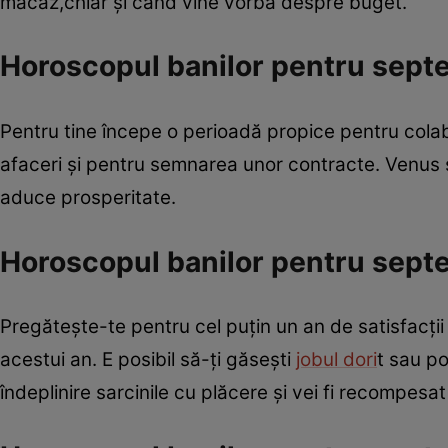
macaz,chiar şi când vine vorba despre buget.
Horoscopul banilor pentru sept
Pentru tine începe o perioadă propice pentru cola
afaceri şi pentru semnarea unor contracte. Venus s
aduce prosperitate.
Horoscopul banilor pentru sept
Pregăteşte-te pentru cel puţin un an de satisfacţii
acestui an. E posibil să-ţi găseşti
jobul dori
t sau po
îndeplinire sarcinile cu plăcere şi vei fi recompesa