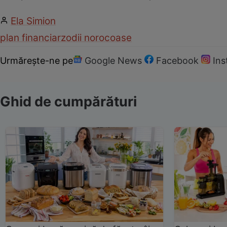
Ela Simion
plan financiar
zodii norocoase
Urmărește-ne pe
Google News
Facebook
In
Ghid de cumpărături