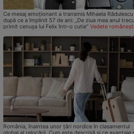
Ce mesaj emoționant a transmis Mihaela Rădulescu
după ce a împlinit 57 de ani: „De ziua mea anul trec
primit cenușa lui Felix într-o cutie”
Vedete româneșt
România, înaintea unor țări nordice în clasamentul
global al relocării. Cum este descrisă și ce avantaje 