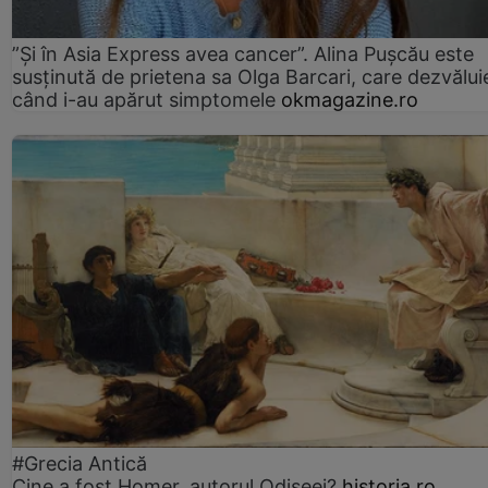
”Și în Asia Express avea cancer”. Alina Pușcău este
susținută de prietena sa Olga Barcari, care dezvălui
când i-au apărut simptomele
okmagazine.ro
#Grecia Antică
Cine a fost Homer, autorul Odiseei?
historia.ro