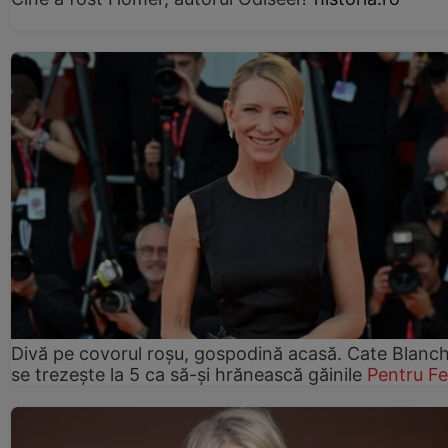
Divă pe covorul roșu, gospodină acasă. Cate Blanch
se trezește la 5 ca să-și hrănească găinile
Pentru F