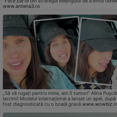
"Face parte din strategia Beijingului de a evita taxel
www.antena3.ro
„Să vă rugați pentru mine, am 5 tumori” Alina Pușcău
lacrimi! Modelul internațional a lansat un apel, după
fost diagnosticată cu o boală gravă
www.wowbiz.r