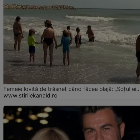
Femeie lovită de trăsnet când făcea plajă: „Soțul ei..
www.stirilekanald.ro