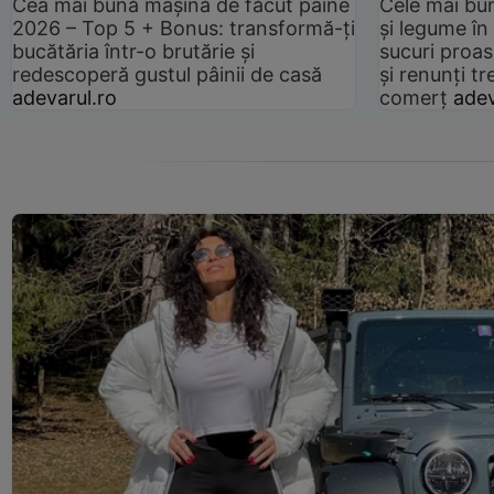
Cea mai bună mașină de făcut pâine
Cele mai bu
2026 – Top 5 + Bonus: transformă-ți
și legume în
bucătăria într-o brutărie și
sucuri proas
redescoperă gustul pâinii de casă
și renunți tr
adevarul.ro
comerț
adev