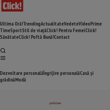
Ultima Oră!
Trending
Actualitate
Vedete
Video
Prime
Time
Sport
Stil de viață
Click! Pentru Femei
Click!
Sănătate
Click! Poftă Bună!
Contact
Dezvoltare personală
Îngrijire personală
Casă și
grădină
Modă