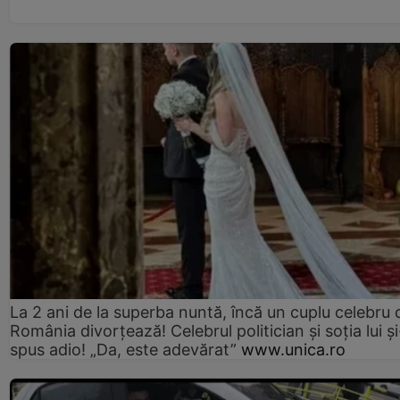
La 2 ani de la superba nuntă, încă un cuplu celebru 
România divorțează! Celebrul politician și soția lui ș
spus adio! „Da, este adevărat”
www.unica.ro