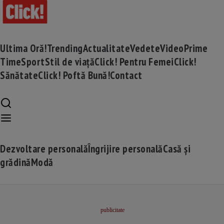
Ultima Oră!
Trending
Actualitate
Vedete
Video
Prime
Time
Sport
Stil de viață
Click! Pentru Femei
Click!
Sănătate
Click! Poftă Bună!
Contact
Dezvoltare personală
Îngrijire personală
Casă și
grădină
Modă