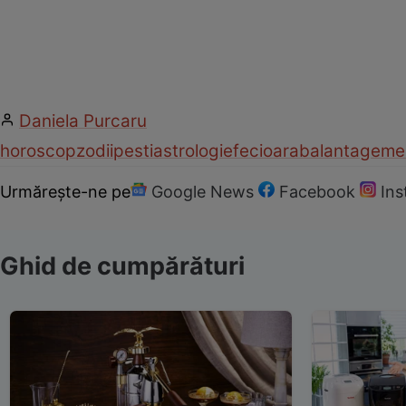
Daniela Purcaru
horoscop
zodii
pesti
astrologie
fecioara
balanta
geme
Urmărește-ne pe
Google News
Facebook
In
Ghid de cumpărături