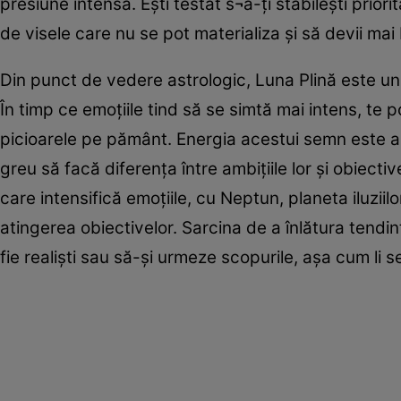
presiune intensă. Eşti testat s¬ă-ţi stabileşti prio
de visele care nu se pot materializa şi să devii mai
Din punct de vedere astrologic, Luna Plină este un
În timp ce emoţiile tind să se simtă mai intens, te 
picioarele pe pământ. Energia acestui semn este anal
greu să facă diferenţa între ambiţiile lor şi obiectiv
care intensifică emoţiile, cu Neptun, planeta iluziilo
atingerea obiectivelor. Sarcina de a înlătura tendin
fie realişti sau să-şi urmeze scopurile, aşa cum li se