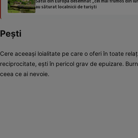
Satul din Europa desemnat „cel mai frumos din lum
au săturat localnicii de turiști
Peşti
Cere aceeaşi loialitate pe care o oferi în toate relaţi
reciprocitate, eşti în pericol grav de epuizare. Bu
ceea ce ai nevoie.