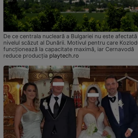
De ce centrala nucleară a Bulgariei nu este afectată
nivelul scăzut al Dunării. Motivul pentru care Kozlod
funcționează la capacitate maximă, iar Cernavodă
reduce producția
playtech.ro