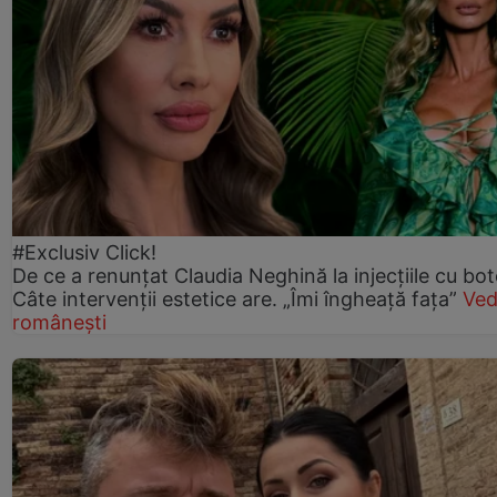
#Exclusiv Click!
De ce a renunțat Claudia Neghină la injecțiile cu bot
Câte intervenții estetice are. „Îmi îngheață fața”
Ved
românești