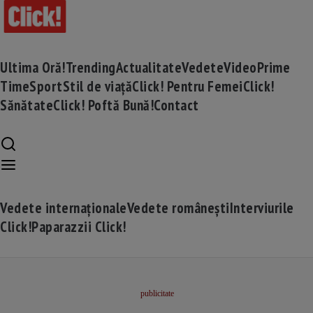
Ultima Oră!
Trending
Actualitate
Vedete
Video
Prime
Time
Sport
Stil de viață
Click! Pentru Femei
Click!
Sănătate
Click! Poftă Bună!
Contact
Vedete internaționale
Vedete românești
Interviurile
Click!
Paparazzii Click!