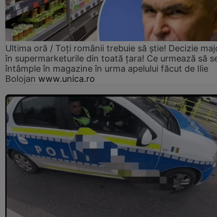
Ultima oră / Toți românii trebuie să știe! Decizie maj
în supermarketurile din toată țara! Ce urmează să s
întâmple în magazine în urma apelului făcut de Ilie
Bolojan
www.unica.ro