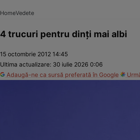
Home
Vedete
4 trucuri pentru dinţi mai albi
15 octombrie 2012 14:45
Ultima actualizare:
30 iulie 2026 0:06
Adaugă-ne ca sursă preferată în Google
Urmă