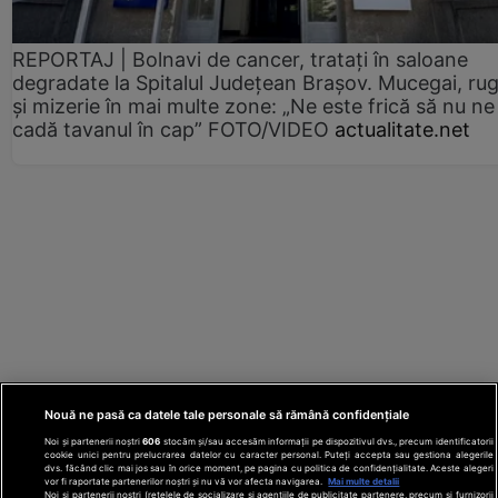
REPORTAJ | Bolnavi de cancer, tratați în saloane
degradate la Spitalul Județean Brașov. Mucegai, ru
și mizerie în mai multe zone: „Ne este frică să nu ne
cadă tavanul în cap” FOTO/VIDEO
actualitate.net
Nouă ne pasă ca datele tale personale să rămână confidențiale
Noi și partenerii noștri
606
stocăm și/sau accesăm informații pe dispozitivul dvs., precum identificatorii
cookie unici pentru prelucrarea datelor cu caracter personal. Puteți accepta sau gestiona alegerile
dvs. făcând clic mai jos sau în orice moment, pe pagina cu politica de confidențialitate. Aceste alegeri
vor fi raportate partenerilor noștri și nu vă vor afecta navigarea.
Mai multe detalii
Noi si partenerii nostri (retelele de socializare si agentiile de publicitate partenere, precum si furnizorii