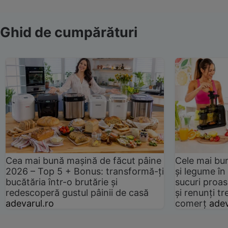
Ghid de cumpărături
Cea mai bună mașină de făcut pâine
Cele mai bu
2026 – Top 5 + Bonus: transformă-ți
și legume în
bucătăria într-o brutărie și
sucuri proas
redescoperă gustul pâinii de casă
și renunți tr
adevarul.ro
comerț
adev