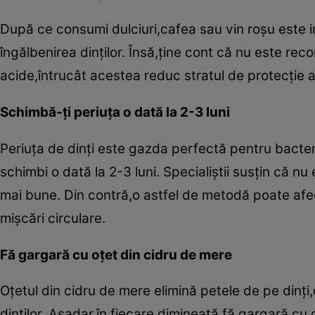
După ce consumi dulciuri,cafea sau vin roşu este in
îngălbenirea dinţilor. Însă,ţine cont că nu este re
acide,întrucât acestea reduc stratul de protecţie al d
Schimbă-ţi periuţa o dată la 2-3 luni
Periuţa de dinţi este gazda perfectă pentru bacterii
schimbi o dată la 2-3 luni. Specialiştii susţin că nu
mai bune. Din contră,o astfel de metodă poate af
mişcări circulare.
Fă gargară cu oţet din cidru de mere
Oţetul din cidru de mere elimină petele de pe dinţi,
dinţilor. Aşadar,în fiecare dimineaţă fă gargară cu 