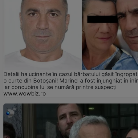
Detalii halucinante în cazul bărbatului găsit îngropat
o curte din Botoșani! Marinel a fost înjunghiat în ini
iar concubina lui se numără printre suspecți
www.wowbiz.ro