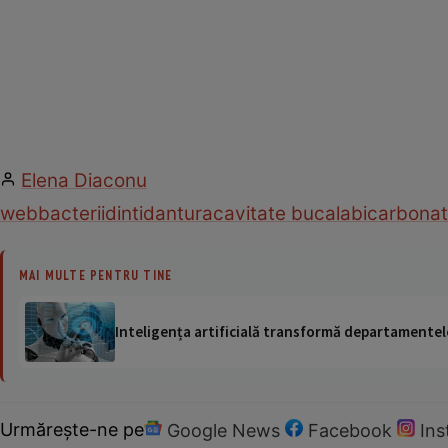
Elena Diaconu
web
bacterii
dinti
dantura
cavitate bucala
bicarbonat
MAI MULTE PENTRU TINE
Inteligența artificială transformă departamentele
Urmărește-ne pe
Google News
Facebook
In