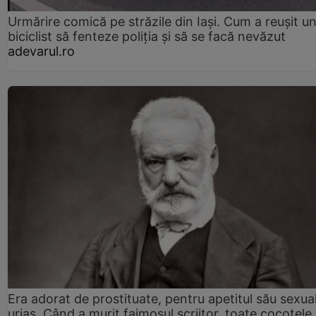
Urmărire comică pe străzile din Iași. Cum a reușit u
biciclist să fenteze poliția și să se facă nevăzut
adevarul.ro
Era adorat de prostituate, pentru apetitul său sexua
uriaș. Când a murit faimosul scriitor, toate cocotele