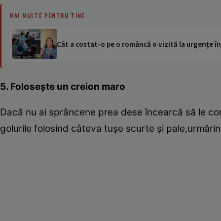
MAI MULTE PENTRU TINE
Cât a costat-o pe o româncă o vizită la urgențe în
5. Foloseşte un creion maro
Dacă nu ai sprâncene prea dese încearcă să le con
golurile folosind câteva tuşe scurte şi pale,urmărin