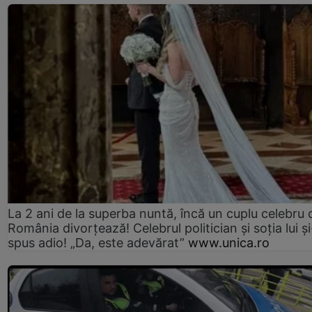
La 2 ani de la superba nuntă, încă un cuplu celebru 
România divorțează! Celebrul politician și soția lui ș
spus adio! „Da, este adevărat”
www.unica.ro