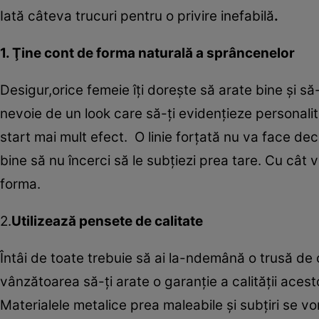
Iată câteva trucuri pentru o privire inefabilă
.
1. Ţine cont de forma naturală a sprâncenelor
Desigur,orice femeie îţi doreşte să arate bine şi s
nevoie de un look care să-ţi evidenţieze personalitat
start mai mult efect. O linie forţată nu va face dec
bine să nu încerci să le subţiezi prea tare. Cu cât v
forma.
2.
Utilizează pensete de calitate
Întâi de toate trebuie să ai la-ndemână o trusă de 
vânzătoarea să-ţi arate o garanţie a calităţii acesto
Materialele metalice prea maleabile şi subţiri se vo