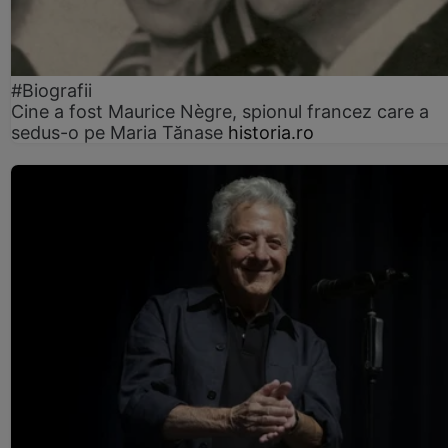
#Biografii
Cine a fost Maurice Nègre, spionul francez care a
sedus-o pe Maria Tănase
historia.ro