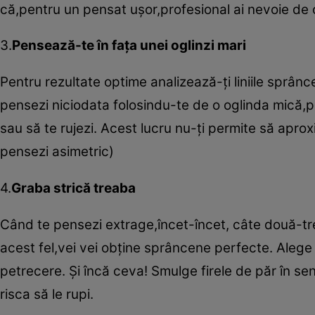
că,pentru un pensat uşor,profesional ai nevoie de 
3.
Pensează-te în faţa unei oglinzi mari
Pentru rezultate optime analizează-ţi liniile sprânce
pensezi niciodata folosindu-te de o oglinda mică,pe
sau să te rujezi. Acest lucru nu-ţi permite să aprox
pensezi asimetric)
4.
Graba strică treaba
Când te pensezi extrage,încet-încet, câte două-trei
acest fel,vei vei obţine sprâncene perfecte. Alege
petrecere. Şi încă ceva! Smulge firele de păr în sen
risca să le rupi.