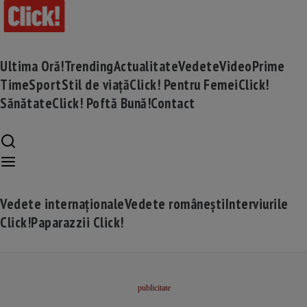
Ultima Oră!
Trending
Actualitate
Vedete
Video
Prime
Time
Sport
Stil de viață
Click! Pentru Femei
Click!
Sănătate
Click! Poftă Bună!
Contact
Vedete internaționale
Vedete românești
Interviurile
Click!
Paparazzii Click!