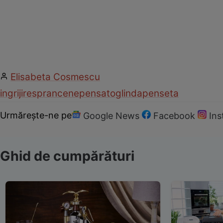
Elisabeta Cosmescu
ingrijire
sprancene
pensat
oglinda
penseta
Urmărește-ne pe
Google News
Facebook
In
Ghid de cumpărături