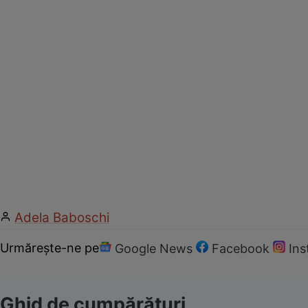
Adela Baboschi
Urmărește-ne pe
Google News
Facebook
In
Ghid de cumpărături