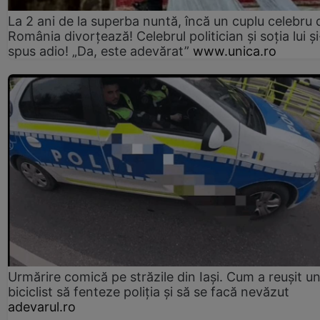
La 2 ani de la superba nuntă, încă un cuplu celebru 
România divorțează! Celebrul politician și soția lui ș
spus adio! „Da, este adevărat”
www.unica.ro
Urmărire comică pe străzile din Iași. Cum a reușit u
biciclist să fenteze poliția și să se facă nevăzut
adevarul.ro