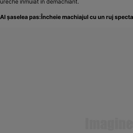
ureche înmuiat în demachiant.
Al şaselea pas:Încheie machiajul cu un ruj spect