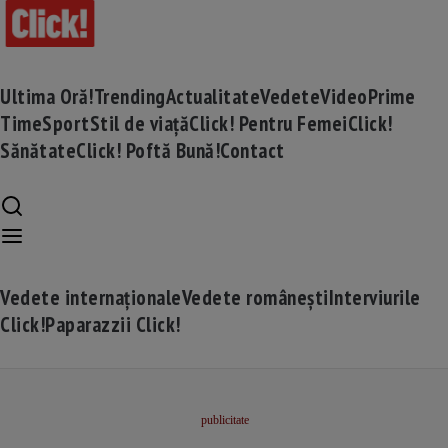
Ultima Oră!
Trending
Actualitate
Vedete
Video
Prime
Time
Sport
Stil de viață
Click! Pentru Femei
Click!
Sănătate
Click! Poftă Bună!
Contact
Vedete internaționale
Vedete românești
Interviurile
Click!
Paparazzii Click!