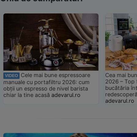
Cele mai bune espressoare
Cea mai bun
VIDEO
2026 – Top 
manuale cu portafiltru 2026: cum
bucătăria înt
obții un espresso de nivel barista
redescoperă 
chiar la tine acasă
adevarul.ro
adevarul.ro