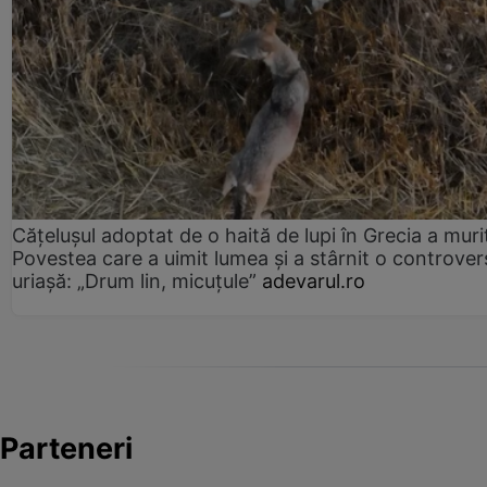
Cățelușul adoptat de o haită de lupi în Grecia a muri
Povestea care a uimit lumea și a stârnit o controver
uriașă: „Drum lin, micuțule”
adevarul.ro
Parteneri