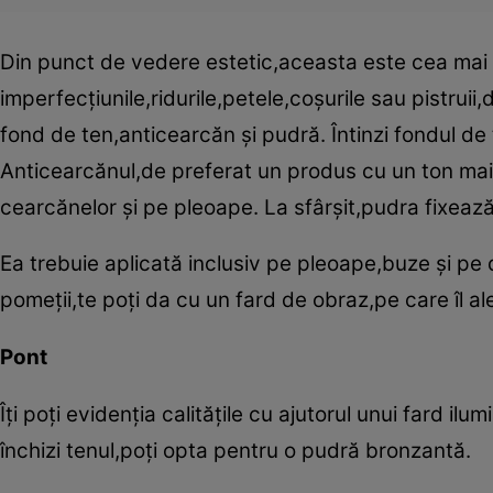
Din punct de vedere estetic,aceasta este cea mai 
imperfecţiunile,ridurile,petele,coşurile sau pistrui
fond de ten,anticearcăn şi pudră. Întinzi fondul de 
Anticearcănul,de preferat un produs cu un ton mai 
cearcănelor şi pe pleoape. La sfârşit,pudra fixeaz
Ea trebuie aplicată inclusiv pe pleoape,buze şi pe d
pomeţii,te poţi da cu un fard de obraz,pe care îl ale
Pont
Îţi poţi evidenţia calităţile cu ajutorul unui fard il
închizi tenul,poţi opta pentru o pudră bronzantă.