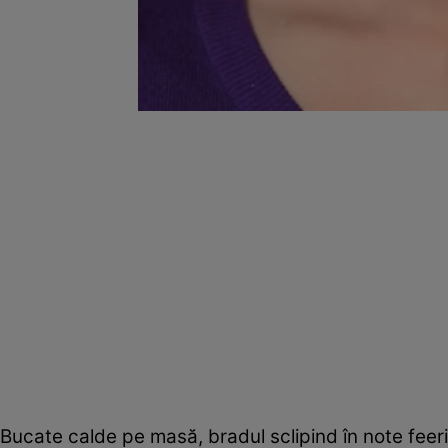
Bucate calde pe masă, bradul sclipind în note feer