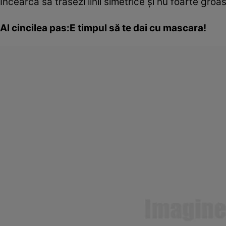
Încearcă să trasezi linii simetrice şi nu foarte gro
Al cincilea pas:E timpul să te dai cu mascara!