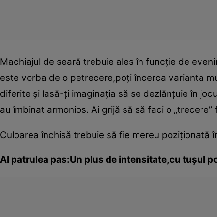
Machiajul de seară trebuie ales în funcţie de evenim
este vorba de o petrecere,poţi încerca varianta mul
diferite şi lasă-ţi imaginaţia să se dezlănţuie în j
au îmbinat armonios. Ai grijă să să faci o „trecere” 
Culoarea închisă trebuie să fie mereu poziţionată în
Al patrulea pas:Un plus de intensitate,cu tuşul po