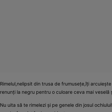
Rimelul,nelipsit din trusa de frumuseţe,îţi arcuieşt
renunţi la negru pentru o culoare ceva mai veselă şi
Nu uita să te rimelezi şi pe genele din josul ochiulu