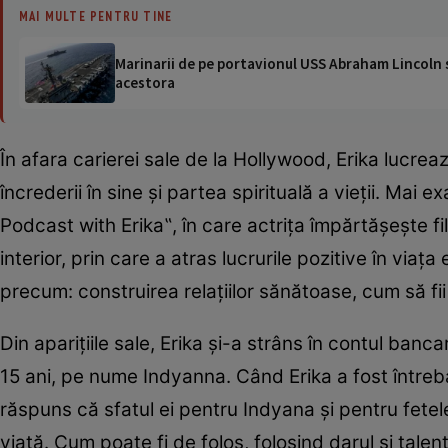
MAI MULTE PENTRU TINE
Marinarii de pe portavionul USS Abraham Lincoln su
acestora
În afara carierei sale de la Hollywood, Erika lucr
încrederii în sine şi partea spirituală a vieţii. Ma
Podcast with Erika‟, în care actriţa împărtăşeşte fi
interior, prin care a atras lucrurile pozitive în vi
precum: construirea relaţiilor sănătoase, cum să fii
Din apariţiile sale, Erika şi-a strâns în contul banca
15 ani, pe nume Indyanna. Când Erika a fost întrebat
răspuns că sfatul ei pentru Indyana şi pentru fetele 
viaţă. Cum poate fi de folos, folosind darul şi talentu