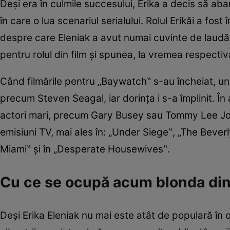
Deşi era în culmile succesului, Erika a decis să ab
în care o lua scenariul serialului. Rolul Erikăi a fo
despre care Eleniak a avut numai cuvinte de laudă
pentru rolul din film şi spunea, la vremea respecti
Când filmările pentru „Baywatch‟ s-au încheiat, una
precum Steven Seagal, iar dorinţa i s-a împlinit. În 
actori mari, precum Gary Busey sau Tommy Lee Jones
emisiuni TV, mai ales în: „Under Siege‟, „The Beverly
Miami‟ şi în „Desperate Housewives‟.
Cu ce se ocupă acum blonda di
Deşi Erika Eleniak nu mai este atât de populară în o