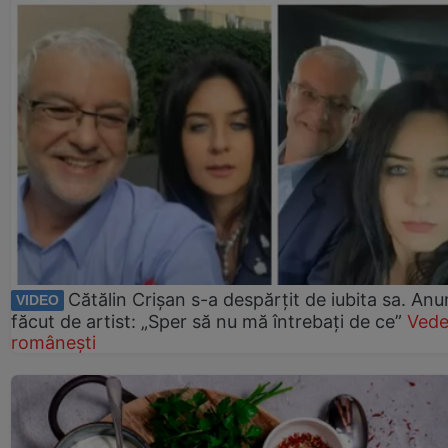
Cătălin Crișan s-a despărțit de iubita sa. Anu
VIDEO
făcut de artist: „Sper să nu mă întrebați de ce”
Vede
românești