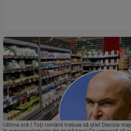
Ultima oră / Toți românii trebuie să știe! Decizie maj
în supermarketurile din toată țara! Ce urmează să s