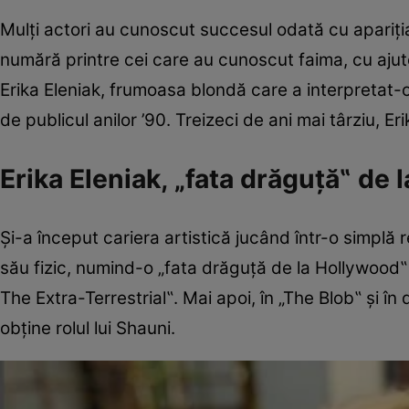
Mulţi actori au cunoscut succesul odată cu apari
numără printre cei care au cunoscut faima, cu ajut
Erika Eleniak, frumoasa blondă care a interpretat-o
de publicul anilor ’90. Treizeci de ani mai târziu, Er
Erika Eleniak, „fata drăguţă‟ de
Şi-a început cariera artistică jucând într-o simplă 
său fizic, numind-o „fata drăguţă de la Hollywood‟ şi
The Extra-Terrestrial‟. Mai apoi, în „The Blob‟ şi în 
obţine rolul lui Shauni.