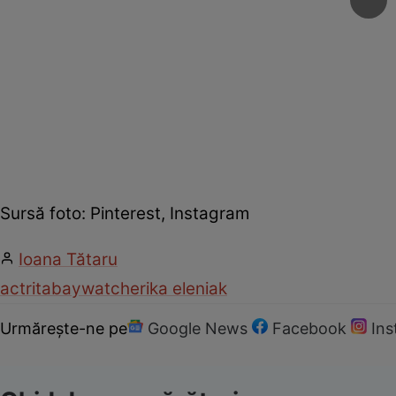
Sursă foto: Pinterest, Instagram
Ioana Tătaru
actrita
baywatch
erika eleniak
Urmărește-ne pe
Google News
Facebook
In