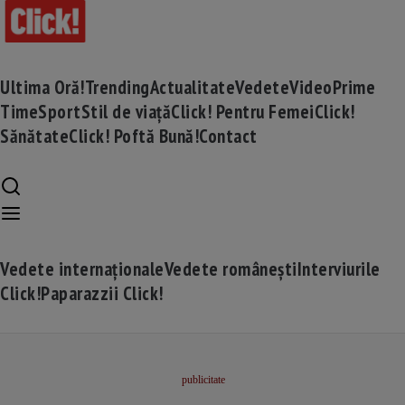
Ultima Oră!
Trending
Actualitate
Vedete
Video
Prime
Time
Sport
Stil de viață
Click! Pentru Femei
Click!
Sănătate
Click! Poftă Bună!
Contact
Vedete internaționale
Vedete românești
Interviurile
Click!
Paparazzii Click!