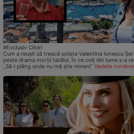
#Exclusiv Click!
Cum a reușit să treacă solista Valentina Ionescu Șe
peste drama morții tatălui. În ce colț din lume s-a re
„Să-l plâng unde nu mă știe nimeni”
Vedete româneș