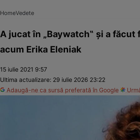
Home
Vedete
A jucat în „Baywatch‟ şi a făcut 
acum Erika Eleniak
15 iulie 2021 9:57
Ultima actualizare:
29 iulie 2026 23:22
Adaugă-ne ca sursă preferată în Google
Urmă