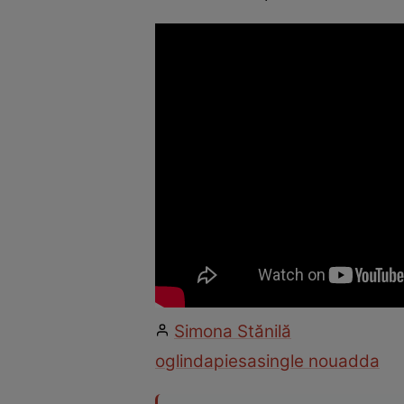
Simona Stănilă
oglinda
piesa
single nou
adda