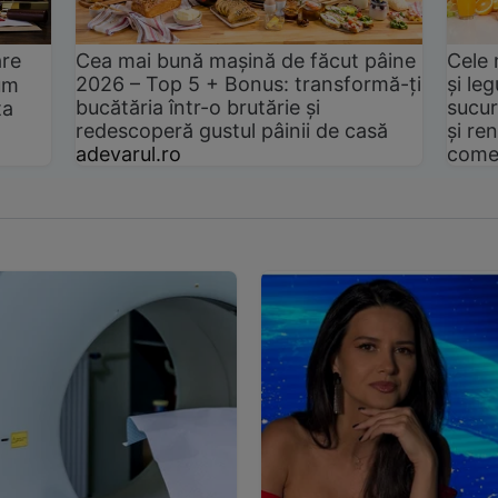
are
Cea mai bună mașină de făcut pâine
Cele 
2026 – Top 5 + Bonus: transformă-ți
și le
um
bucătăria într-o brutărie și
sucur
ta
redescoperă gustul pâinii de casă
și ren
adevarul.ro
come