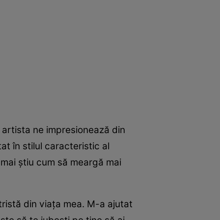
 artista ne impresionează din
t în stilul caracteristic al
u mai ştiu cum să meargă mai
tristă din viaţa mea. M-a ajutat