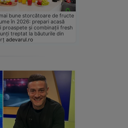
mai bune storcătoare de fructe
gume în 2026: prepari acasă
i proaspete și combinații fresh
unți treptat la băuturile din
rț
adevarul.ro