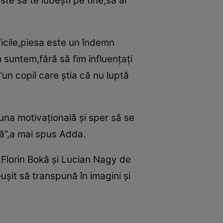
te să te iubeşti pe tine,să ai
ficile,piesa este un îndemn
suntem,fără să fim influenţaţi
“un copil care ştia că nu luptă
una motivaţională şi sper să se
că”,a mai spus Adda.
,Florin Bokâ şi Lucian Nagy de
uşit să transpună în imagini şi