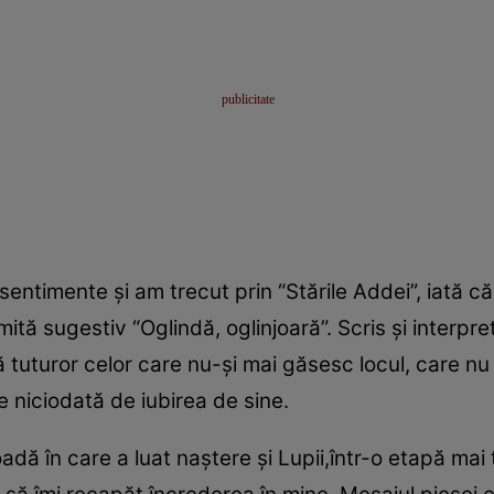
ntimente şi am trecut prin “Stările Addei”, iată că
tă sugestiv “Oglindă, oglinjoară”. Scris şi interpreta
ă tuturor celor care nu-şi mai găsesc locul, care n
e niciodată de iubirea de sine.
adă în care a luat naştere şi Lupii,într-o etapă mai 