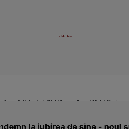
me
Sport
Stil de viață
Click! Pentru Femei
Click! Sănătate
demn la iubirea de sine - noul s