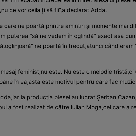
să îmi recapăt încrederea în mine. Mesajul piesei es
nu ce vor ceilalţi să fii”,a declarat Adda.
 care ne poartă printre amintiri şi momente mai di
vem puterea “să ne vedem în oglindă” exact aşa cum 
ndă,oglinjoară” ne poartă în trecut,atunci când eram 
mesaj feminist,nu este. Nu este o melodie tristă,ci 
ane în ea,asta este motivul pentru care fac muzi
Adda,iar la producţia piesei au lucrat Şerban Cazan
l a fost realizat de către Iulian Moga,cel care a re
.