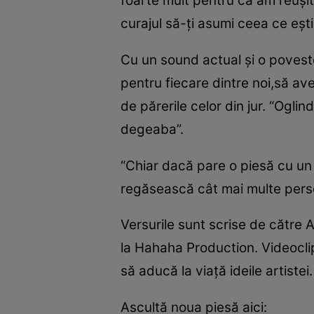
foarte mult pentru că am reuşit 
curajul să-ţi asumi ceea ce eşti,
Cu un sound actual şi o poveste
pentru fiecare dintre noi,să a
de părerile celor din jur. “Ogli
degeaba”.
“Chiar dacă pare o piesă cu un 
regăsească cât mai multe perso
Versurile sunt scrise de către 
la Hahaha Production. Videoclipu
să aducă la viaţă ideile artistei
Ascultă noua piesă aici: