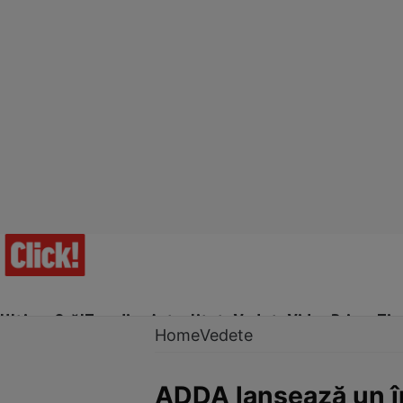
Ultima Oră!
Trending
Actualitate
Vedete
Video
Prime Ti
Home
Vedete
ADDA lansează un în