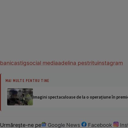
bani
castig
social media
adelina pestritu
instagram
MAI MULTE PENTRU TINE
Imagini spectaculoase de la o operațiune în premie
Urmărește-ne pe
Google News
Facebook
In