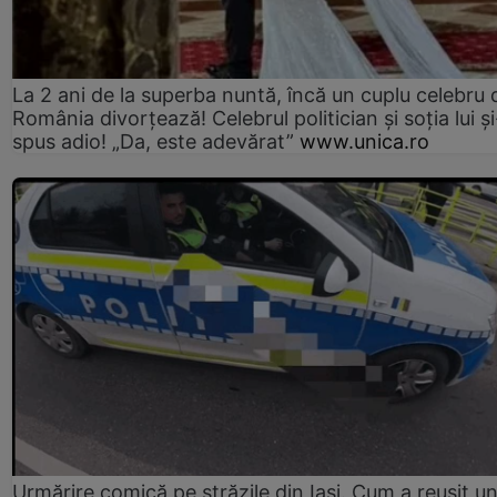
La 2 ani de la superba nuntă, încă un cuplu celebru 
România divorțează! Celebrul politician și soția lui ș
spus adio! „Da, este adevărat”
www.unica.ro
Urmărire comică pe străzile din Iași. Cum a reușit u