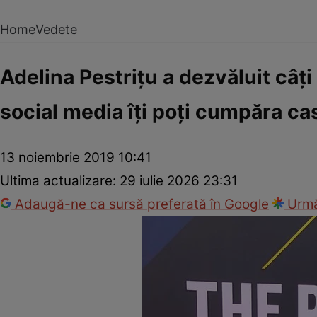
Home
Vedete
Adelina Pestriţu a dezvăluit câţi
social media îţi poţi cumpăra ca
13 noiembrie 2019 10:41
Ultima actualizare:
29 iulie 2026 23:31
Adaugă-ne ca sursă preferată în Google
Urmă