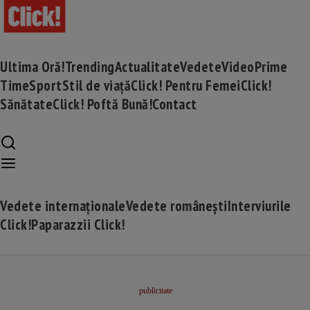
Ultima Oră!
Trending
Actualitate
Vedete
Video
Prime
Time
Sport
Stil de viață
Click! Pentru Femei
Click!
Sănătate
Click! Poftă Bună!
Contact
Vedete internaționale
Vedete românești
Interviurile
Click!
Paparazzii Click!