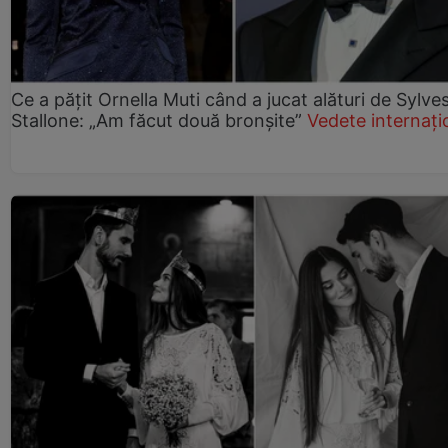
Ce a pățit Ornella Muti când a jucat alături de Sylve
Stallone: „Am făcut două bronșite”
Vedete internați