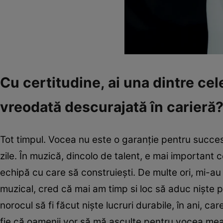
Cu certitudine, ai una dintre ce
vreodată descurajată în carieră
Tot timpul. Vocea nu este o garanție pentru succes
zile. În muzică, dincolo de talent, e mai important c
echipă cu care să construiești. De multe ori, mi-au 
muzical, cred că mai am timp si loc să aduc niște p
norocul să fi făcut niște lucruri durabile, în ani, car
fie că oamenii vor să mă asculte pentru vocea mea