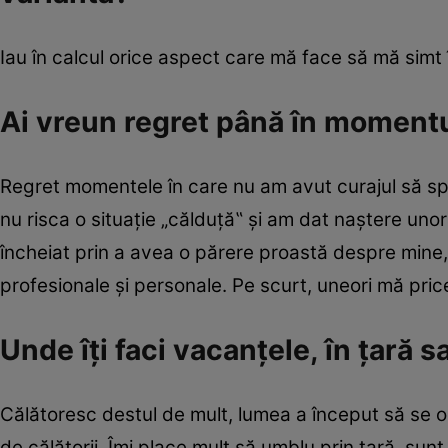
Iau în calcul orice aspect care mă face să mă simt î
Ai vreun regret până în momentu
Regret momentele în care nu am avut curajul să spu
nu risca o situație „călduță‟ și am dat naștere unor
încheiat prin a avea o părere proastă despre mine, în
profesionale și personale. Pe scurt, uneori mă pri
Unde îți faci vacanțele, în țară s
Călătoresc destul de mult, lumea a început să se 
de călătorii. Îmi place mult să umblu prin țară, sun