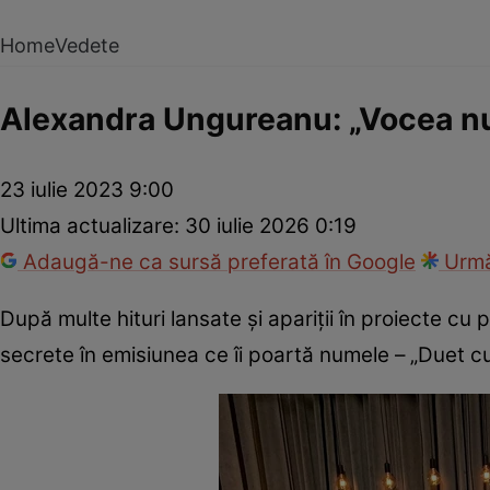
Home
Vedete
Alexandra Ungureanu: „Vocea nu
23 iulie 2023 9:00
Ultima actualizare:
30 iulie 2026 0:19
Adaugă-ne ca sursă preferată în Google
Urmă
După multe hituri lansate și apariții în proiecte c
secrete în emisiunea ce îi poartă numele – „Duet cu 