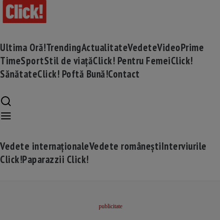
Ultima Oră!
Trending
Actualitate
Vedete
Video
Prime
Time
Sport
Stil de viață
Click! Pentru Femei
Click!
Sănătate
Click! Poftă Bună!
Contact
Vedete internaționale
Vedete românești
Interviurile
Click!
Paparazzii Click!