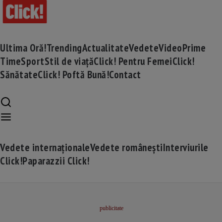
Ultima Oră!
Trending
Actualitate
Vedete
Video
Prime
Time
Sport
Stil de viață
Click! Pentru Femei
Click!
Sănătate
Click! Poftă Bună!
Contact
Vedete internaționale
Vedete românești
Interviurile
Click!
Paparazzii Click!