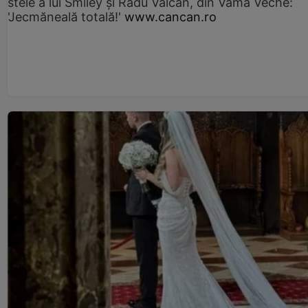
stele a lui Smiley și Radu Vâlcan, din Vama Veche:
'Jecmăneală totală!'
www.cancan.ro