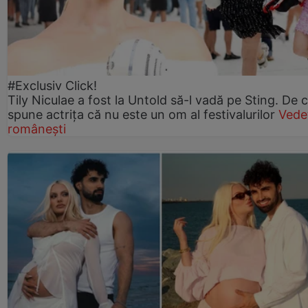
#Exclusiv Click!
Tily Niculae a fost la Untold să-l vadă pe Sting. De 
spune actrița că nu este un om al festivalurilor
Vede
românești