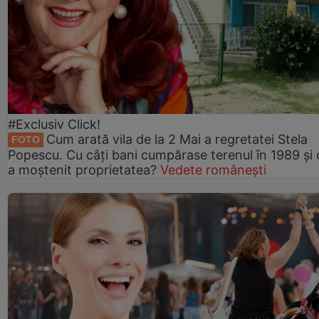
#Exclusiv Click!
Cum arată vila de la 2 Mai a regretatei Stela
FOTO
Popescu. Cu câți bani cumpărase terenul în 1989 și 
a moștenit proprietatea?
Vedete românești