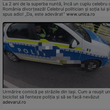
La 2 ani de la superba nuntă, încă un cuplu celebru 
România divorțează! Celebrul politician și soția lui ș
spus adio! „Da, este adevărat”
www.unica.ro
Urmărire comică pe străzile din Iași. Cum a reușit u
biciclist să fenteze poliția și să se facă nevăzut
adevarul.ro