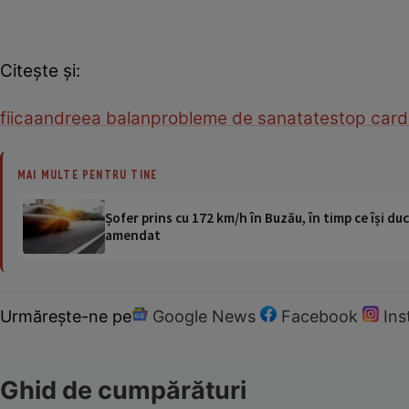
Citeşte şi:
fiica
andreea balan
probleme de sanatate
stop card
MAI MULTE PENTRU TINE
Șofer prins cu 172 km/h în Buzău, în timp ce își duc
amendat
Urmărește-ne pe
Google News
Facebook
In
Ghid de cumpărături