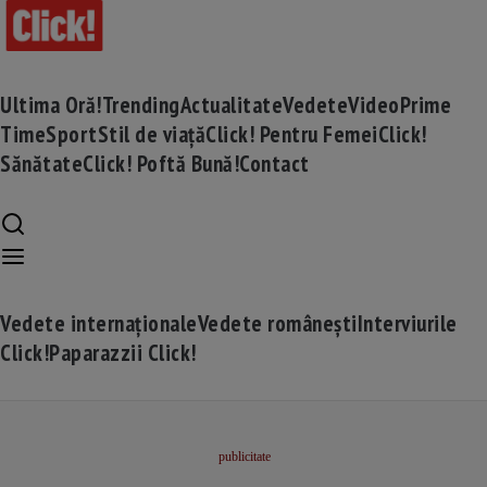
Ultima Oră!
Trending
Actualitate
Vedete
Video
Prime
Time
Sport
Stil de viață
Click! Pentru Femei
Click!
Sănătate
Click! Poftă Bună!
Contact
Vedete internaționale
Vedete românești
Interviurile
Click!
Paparazzii Click!