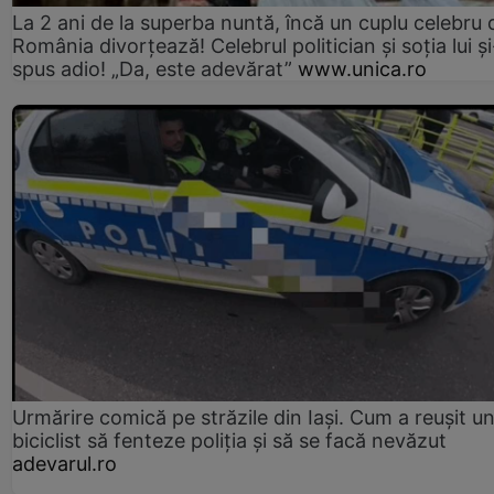
La 2 ani de la superba nuntă, încă un cuplu celebru 
România divorțează! Celebrul politician și soția lui ș
spus adio! „Da, este adevărat”
www.unica.ro
Urmărire comică pe străzile din Iași. Cum a reușit u
biciclist să fenteze poliția și să se facă nevăzut
adevarul.ro