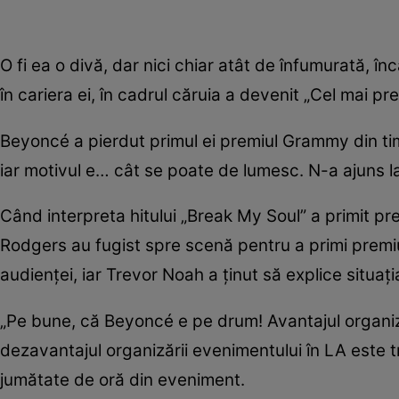
O fi ea o divă, dar nici chiar atât de înfumurată, în
în cariera ei, în cadrul căruia a devenit „Cel mai pr
Beyoncé a pierdut primul ei premiul Grammy din timp
iar motivul e… cât se poate de lumesc. N-a ajuns la
Când interpreta hitului „Break My Soul” a primit pr
Rodgers au fugist spre scenă pentru a primi premiul
audienței, iar Trevor Noah a ținut să explice situați
„Pe bune, că Beyoncé e pe drum! Avantajul organiză
dezavantajul organizării evenimentului în LA este t
jumătate de oră din eveniment.