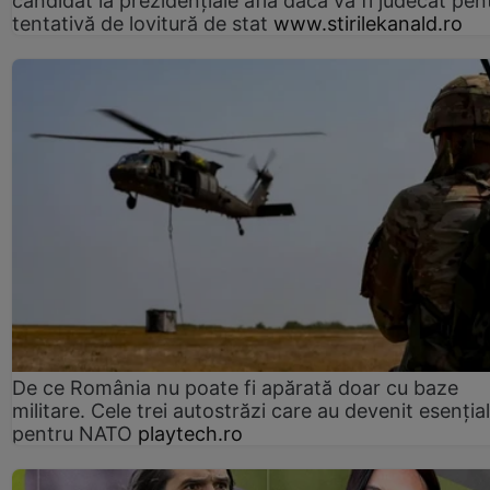
candidat la prezidențiale află dacă va fi judecat pen
tentativă de lovitură de stat
www.stirilekanald.ro
De ce România nu poate fi apărată doar cu baze
militare. Cele trei autostrăzi care au devenit esenția
pentru NATO
playtech.ro