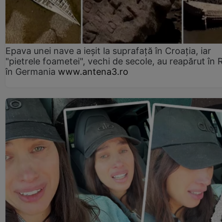
Epava unei nave a ieșit la suprafață în Croația, iar
"pietrele foametei", vechi de secole, au reapărut în R
în Germania
www.antena3.ro