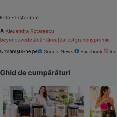
Foto - Instagram
Alexandra Rotarescu
beyonce
vedetă
cântăreață
artist
grammy
premiu
Urmărește-ne pe
Google News
Facebook
In
Ghid de cumpărături