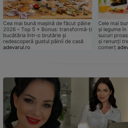
Cea mai bună mașină de făcut pâine
Cele mai bu
2026 – Top 5 + Bonus: transformă-ți
și legume în
bucătăria într-o brutărie și
sucuri proas
redescoperă gustul pâinii de casă
și renunți tr
adevarul.ro
comerț
adev