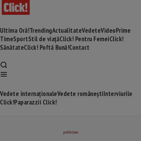
Ultima Oră!
Trending
Actualitate
Vedete
Video
Prime
Time
Sport
Stil de viață
Click! Pentru Femei
Click!
Sănătate
Click! Poftă Bună!
Contact
Vedete internaționale
Vedete românești
Interviurile
Click!
Paparazzii Click!