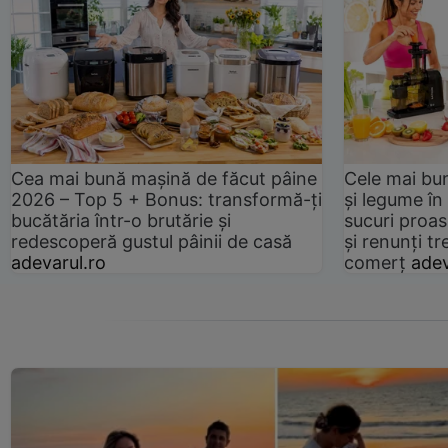
Cea mai bună mașină de făcut pâine
Cele mai bu
2026 – Top 5 + Bonus: transformă-ți
și legume în
bucătăria într-o brutărie și
sucuri proas
redescoperă gustul pâinii de casă
și renunți tr
adevarul.ro
comerț
adev