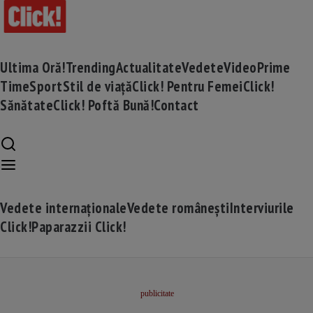
Ultima Oră!
Trending
Actualitate
Vedete
Video
Prime
Time
Sport
Stil de viață
Click! Pentru Femei
Click!
Sănătate
Click! Poftă Bună!
Contact
Vedete internaționale
Vedete românești
Interviurile
Click!
Paparazzii Click!