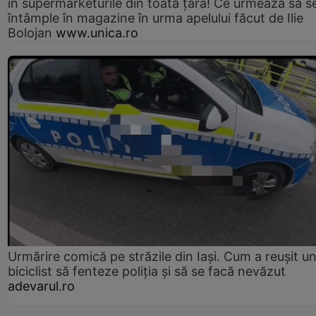
în supermarketurile din toată țara! Ce urmează să s
întâmple în magazine în urma apelului făcut de Ilie
Bolojan
www.unica.ro
Urmărire comică pe străzile din Iași. Cum a reușit u
biciclist să fenteze poliția și să se facă nevăzut
adevarul.ro