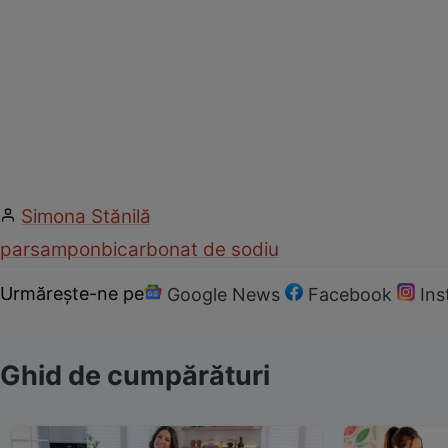
Simona Stănilă
par
sampon
bicarbonat de sodiu
Urmărește-ne pe
Google News
Facebook
In
Ghid de cumpărături