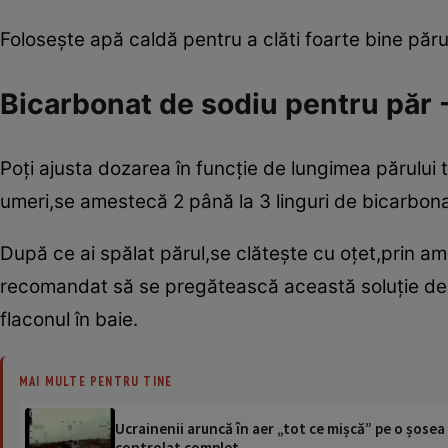
Foloseşte apă caldă pentru a clăti foarte bine păru
Bicarbonat de sodiu pentru păr -
Poţi ajusta dozarea în funcţie de lungimea părului 
umeri,se amestecă 2 până la 3 linguri de bicarbonat
După ce ai spălat părul,se clăteşte cu oţet,prin a
recomandat să se pregătească această soluţie de b
flaconul în baie.
MAI MULTE PENTRU TINE
Ucrainenii aruncă în aer „tot ce mișcă” pe o șose
controlat complet