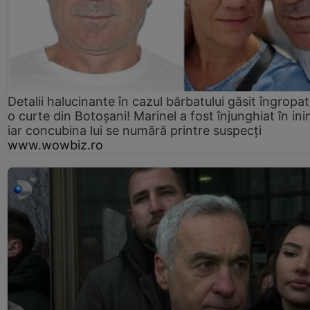
Detalii halucinante în cazul bărbatului găsit îngropat
o curte din Botoșani! Marinel a fost înjunghiat în ini
iar concubina lui se numără printre suspecți
www.wowbiz.ro