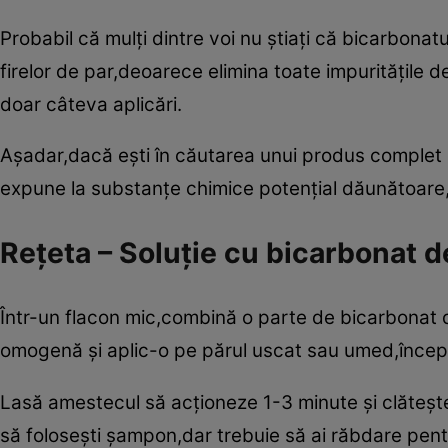
Probabil că mulţi dintre voi nu ştiaţi că bicarbona
firelor de par,deoarece elimina toate impurităţile
doar câteva aplicări.
Aşadar,dacă eşti în căutarea unui produs complet 
expune la substanţe chimice potenţial dăunătoare
Reţeta – Soluţie cu bicarbonat d
Într-un flacon mic,combină o parte de bicarbonat d
omogenă şi aplic-o pe părul uscat sau umed,începâ
Lasă amestecul să acţioneze 1-3 minute şi clăteşte 
să foloseşti şampon,dar trebuie să ai răbdare pentr