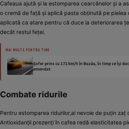
Cafeaua ajută şi la estomparea cearcănelor şi a a
o cremă de faţă şi aplică pasta obţinută pe pielea 
aplicată ca atare pentru că duce la deteriorarea ţes
decât restul feţei.
MAI MULTE PENTRU TINE
Șofer prins cu 172 km/h în Buzău, în timp ce își duc
amendat
Combate ridurile
Pentru estomparea ridurilor,ai nevoie de puţin zaţ d
Antioxidanţii prezenţi în cafea redă elasticitatea pie