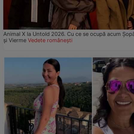
Animal X la Untold 2026. Cu ce se ocupă acum Șopâ
și Vierme
Vedete românești