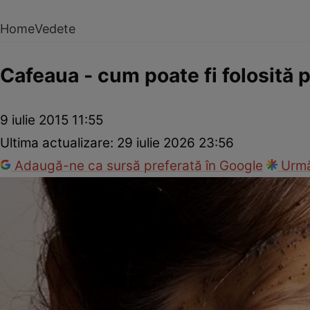
Home
Vedete
Cafeaua - cum poate fi folosită pe
9 iulie 2015 11:55
Ultima actualizare:
29 iulie 2026 23:56
Adaugă-ne ca sursă preferată în Google
Urmă