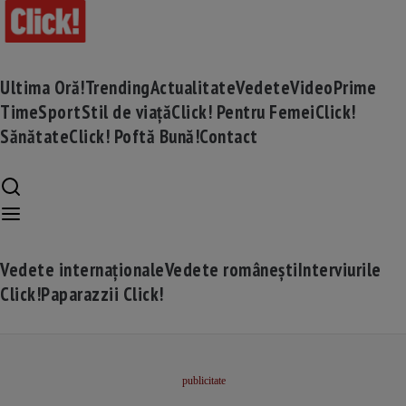
Ultima Oră!
Trending
Actualitate
Vedete
Video
Prime
Time
Sport
Stil de viață
Click! Pentru Femei
Click!
Sănătate
Click! Poftă Bună!
Contact
Vedete internaționale
Vedete românești
Interviurile
Click!
Paparazzii Click!