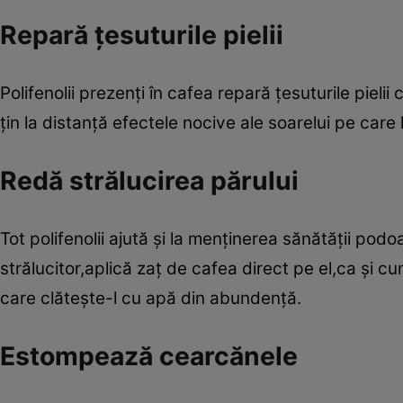
Repară ţesuturile pielii
Polifenolii prezenţi în cafea repară ţesuturile pielii
ţin la distanţă efectele nocive ale soarelui pe care l
Redă strălucirea părului
Tot polifenolii ajută şi la menţinerea sănătăţii podo
strălucitor,aplică zaţ de cafea direct pe el,ca şi
care clăteşte-l cu apă din abundenţă.
Estompează cearcănele