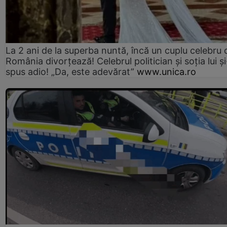
La 2 ani de la superba nuntă, încă un cuplu celebru 
România divorțează! Celebrul politician și soția lui ș
spus adio! „Da, este adevărat”
www.unica.ro