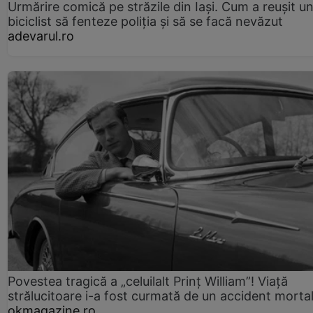
Urmărire comică pe străzile din Iași. Cum a reușit u
biciclist să fenteze poliția și să se facă nevăzut
adevarul.ro
Povestea tragică a „celuilalt Prinț William”! Viață
strălucitoare i-a fost curmată de un accident morta
okmagazine.ro