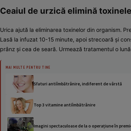
Ceaiul de urzică elimină toxinel
Urica ajută la eliminarea toxinelor din organism. Pre
Lasă la infuzat 10-15 minute, apoi strecoară şi co
prânz şi cea de seară. Urmează tratamentul o lună
MAI MULTE PENTRU TINE
Sfaturi antiîmbătrânire, indiferent de vârstă
Top 3 vitamine antiîmbătrânire
Imagini spectaculoase de la o operațiune în premie