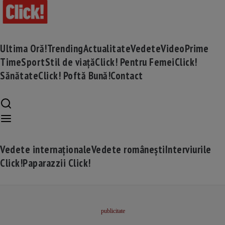
Ultima Oră!
Trending
Actualitate
Vedete
Video
Prime
Time
Sport
Stil de viață
Click! Pentru Femei
Click!
Sănătate
Click! Poftă Bună!
Contact
Vedete internaționale
Vedete românești
Interviurile
Click!
Paparazzii Click!