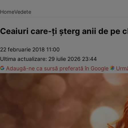
Home
Vedete
Ceaiuri care-ţi şterg anii de pe 
22 februarie 2018 11:00
Ultima actualizare:
29 iulie 2026 23:44
Adaugă-ne ca sursă preferată în Google
Urmă