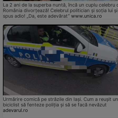
La 2 ani de la superba nuntă, încă un cuplu celebru 
România divorțează! Celebrul politician și soția lui ș
spus adio! „Da, este adevărat”
www.unica.ro
Urmărire comică pe străzile din Iași. Cum a reușit u
biciclist să fenteze poliția și să se facă nevăzut
adevarul.ro