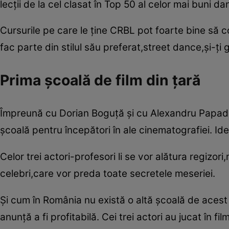
lecţii de la cel clasat în Top 50 al celor mai buni dan
Cursurile pe care le ţine CRBL pot foarte bine să c
fac parte din stilul său preferat,street dance,şi-ţi
Prima şcoală de film din ţară
Împreună cu Dorian Boguţă şi cu Alexandru Papadop
şcoală pentru începători în ale cinematografiei. I
Celor trei actori-profesori li se vor alătura regizor
celebri,care vor preda toate secretele meseriei.
Şi cum în România nu există o altă şcoală de acest
anunţă a fi profitabilă. Cei trei actori au jucat în f