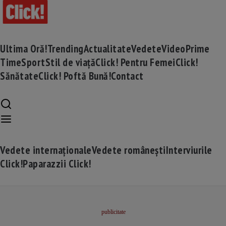
Ultima Oră!
Trending
Actualitate
Vedete
Video
Prime
Time
Sport
Stil de viață
Click! Pentru Femei
Click!
Sănătate
Click! Poftă Bună!
Contact
Vedete internaționale
Vedete românești
Interviurile
Click!
Paparazzii Click!