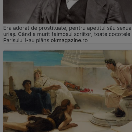
Era adorat de prostituate, pentru apetitul său sexua
uriaș. Când a murit faimosul scriitor, toate cocotele
Parisului l-au plâns
okmagazine.ro