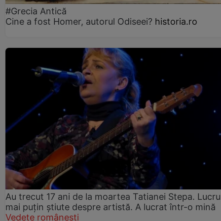
#Grecia Antică
Cine a fost Homer, autorul Odiseei?
historia.ro
Au trecut 17 ani de la moartea Tatianei Stepa. Lucru
mai puțin știute despre artistă. A lucrat într-o mină
Vedete românești