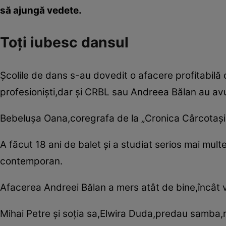
să ajungă vedete.
Toţi iubesc dansul
Şcolile de dans s-au dovedit o afacere profitabilă c
profesionişti,dar şi CRBL sau Andreea Bălan au avu
Bebeluşa Oana,coregrafa de la „Cronica Cârcotaşilo
A făcut 18 ani de balet şi a studiat serios mai mult
contemporan.
Afacerea Andreei Bălan a mers atât de bine,încât 
Mihai Petre şi soţia sa,Elwira Duda,predau samba,ru