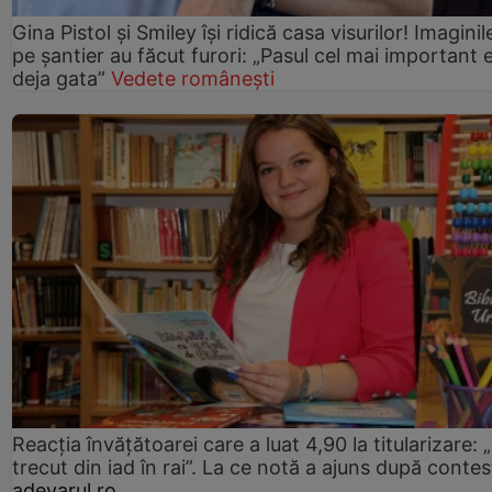
Gina Pistol și Smiley își ridică casa visurilor! Imaginil
pe șantier au făcut furori: „Pasul cel mai important 
deja gata”
Vedete românești
Reacția învățătoarei care a luat 4,90 la titularizare:
trecut din iad în rai”. La ce notă a ajuns după contes
adevarul.ro