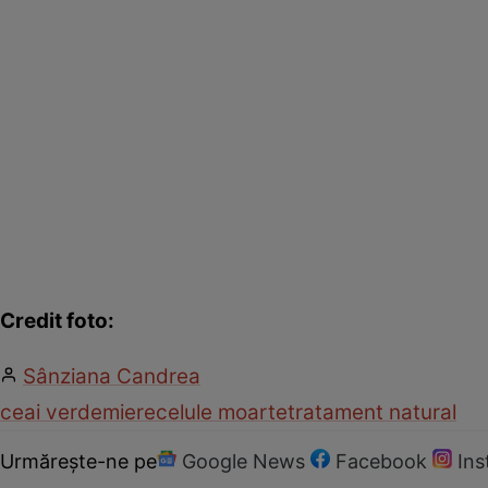
Credit foto:
Sânziana Candrea
ceai verde
miere
celule moarte
tratament natural
Urmărește-ne pe
Google News
Facebook
In