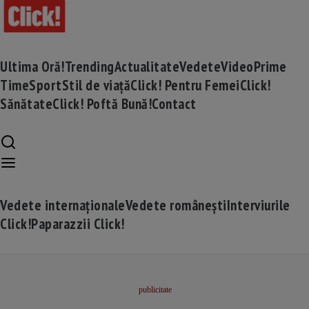
Ultima Oră!
Trending
Actualitate
Vedete
Video
Prime
Time
Sport
Stil de viață
Click! Pentru Femei
Click!
Sănătate
Click! Poftă Bună!
Contact
Vedete internaționale
Vedete românești
Interviurile
Click!
Paparazzii Click!