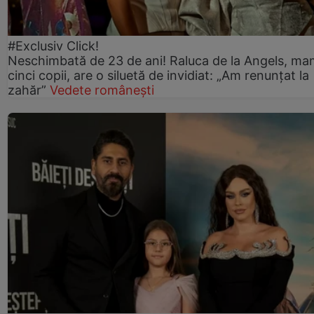
#Exclusiv Click!
Neschimbată de 23 de ani! Raluca de la Angels, ma
cinci copii, are o siluetă de invidiat: „Am renunțat la
zahăr”
Vedete românești