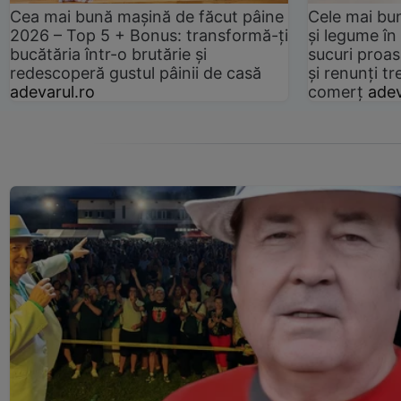
Cea mai bună mașină de făcut pâine
Cele mai bu
2026 – Top 5 + Bonus: transformă-ți
și legume în
bucătăria într-o brutărie și
sucuri proas
redescoperă gustul pâinii de casă
și renunți tr
adevarul.ro
comerț
adev