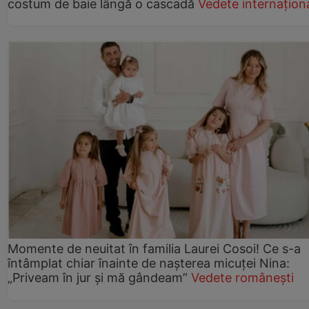
costum de baie lângă o cascadă
Vedete internațion
Momente de neuitat în familia Laurei Cosoi! Ce s-a
întâmplat chiar înainte de nașterea micuței Nina:
„Priveam în jur și mă gândeam”
Vedete românești