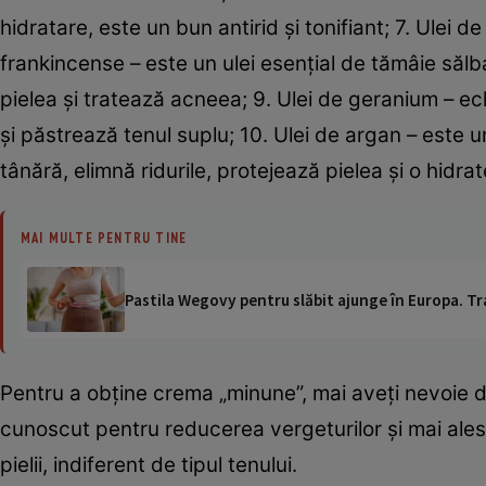
hidratare, este un bun antirid şi tonifiant; 7. Ulei 
frankincense – este un ulei esenţial de tămâie sălba
pielea şi tratează acneea; 9. Ulei de geranium – ec
şi păstrează tenul suplu; 10. Ulei de argan – este 
tânără, elimnă ridurile, protejează pielea şi o hidra
MAI MULTE PENTRU TINE
Pastila Wegovy pentru slăbit ajunge în Europa. Tr
Pentru a obţine crema „minune”, mai aveţi nevoie 
cunoscut pentru reducerea vergeturilor şi mai ales 
pielii, indiferent de tipul tenului.