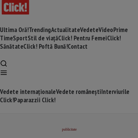
Ultima Oră!
Trending
Actualitate
Vedete
Video
Prime
Time
Sport
Stil de viață
Click! Pentru Femei
Click!
Sănătate
Click! Poftă Bună!
Contact
Vedete internaționale
Vedete românești
Interviurile
Click!
Paparazzii Click!