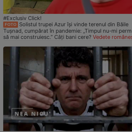
#Exclusiv Click!
Solistul trupei Azur își vinde terenul din Băile
FOTO
Tușnad, cumpărat în pandemie: „Timpul nu-mi perm
să mai construiesc.” Câți bani cere?
Vedete româneș