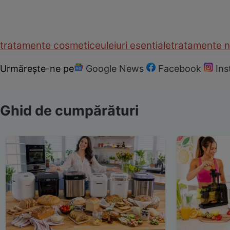
tratamente cosmetice
uleiuri esentiale
tratamente n
Urmărește-ne pe
Google News
Facebook
In
Ghid de cumpărături