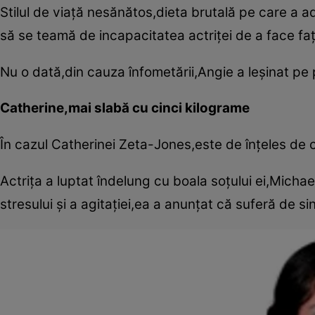
Stilul de viaţă nesănătos,dieta brutală pe care a a
să se teamă de incapacitatea actriţei de a face faţă 
Nu o dată,din cauza înfometării,Angie a leşinat pe p
Catherine,mai slabă cu cinci kilograme
În cazul Catherinei Zeta-Jones,este de înţeles de c
Actriţa a luptat îndelung cu boala soţului ei,Michae
stresului şi a agitaţiei,ea a anunţat că suferă de si