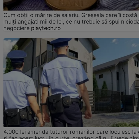
Cum obții o mărire de salariu. Greșeala care îi costă
mulți angajați mii de lei, ce nu trebuie să spui nicioda
negociere
playtech.ro
4.000 lei amendă tuturor românilor care locuiesc la
și fac acest lucru în curte, crezând că nu îi vede ni