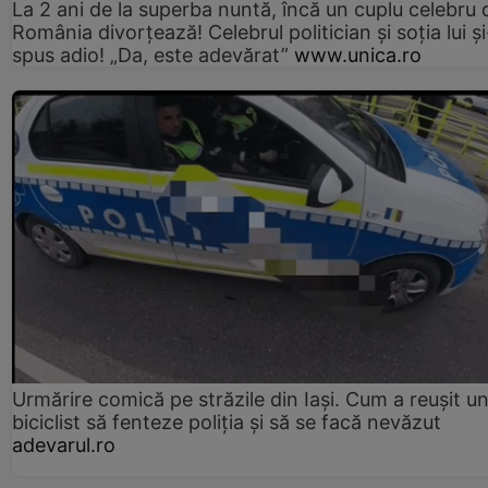
La 2 ani de la superba nuntă, încă un cuplu celebru 
România divorțează! Celebrul politician și soția lui ș
spus adio! „Da, este adevărat”
www.unica.ro
Urmărire comică pe străzile din Iași. Cum a reușit u
biciclist să fenteze poliția și să se facă nevăzut
adevarul.ro