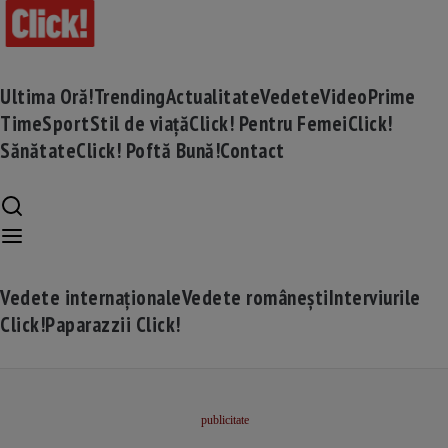
Ultima Oră!
Trending
Actualitate
Vedete
Video
Prime
Time
Sport
Stil de viață
Click! Pentru Femei
Click!
Sănătate
Click! Poftă Bună!
Contact
Vedete internaționale
Vedete românești
Interviurile
Click!
Paparazzii Click!