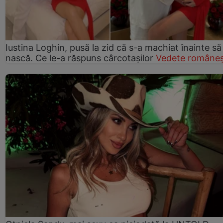
Iustina Loghin, pusă la zid că s-a machiat înainte să
nască. Ce le-a răspuns cârcotașilor
Vedete româneș