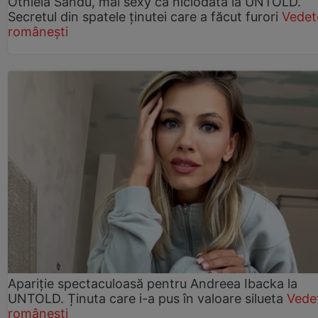
Otniela Sandu, mai sexy ca niciodată la UNTOLD.
Secretul din spatele ținutei care a făcut furori
Vedet
românești
Apariție spectaculoasă pentru Andreea Ibacka la
UNTOLD. Ținuta care i-a pus în valoare silueta
Vede
românești