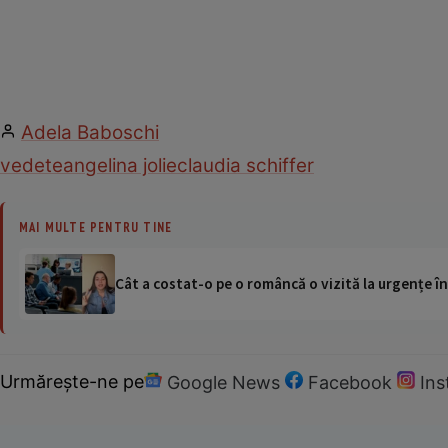
Adela Baboschi
vedete
angelina jolie
claudia schiffer
MAI MULTE PENTRU TINE
Cât a costat-o pe o româncă o vizită la urgențe în
Urmărește-ne pe
Google News
Facebook
In