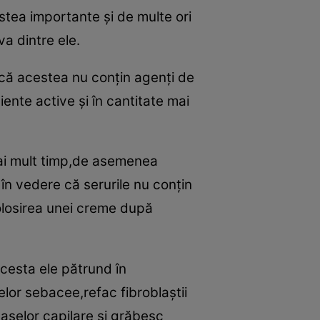
stea importante şi de multe ori
a dintre ele.
 că acestea nu conţin agenţi de
ente active şi în cantitate mai
 mai mult timp,de asemenea
d în vedere că serurile nu conţin
folosirea unei creme după
cesta ele pătrund în
elor sebacee,refac fibroblaştii
vaselor capilare şi grăbesc