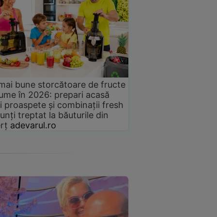
mai bune storcătoare de fructe
gume în 2026: prepari acasă
i proaspete și combinații fresh
unți treptat la băuturile din
rț
adevarul.ro