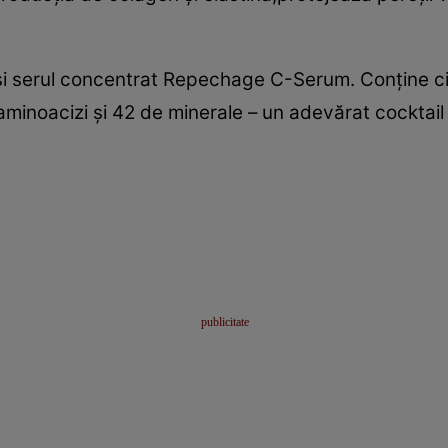
osi serul concentrat Repechage C-Serum. Conţine c
 aminoacizi şi 42 de minerale – un adevărat cocktail 