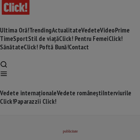
Ultima Oră!
Trending
Actualitate
Vedete
Video
Prime
Time
Sport
Stil de viață
Click! Pentru Femei
Click!
Sănătate
Click! Poftă Bună!
Contact
Vedete internaționale
Vedete românești
Interviurile
Click!
Paparazzii Click!