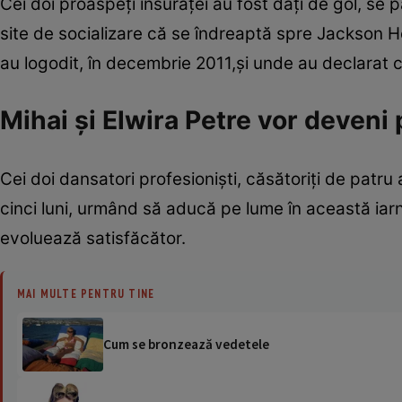
Cei doi proaspeţi însurăţei au fost daţi de gol, se 
site de socializare că se îndreaptă spre Jackson H
au logodit, în decembrie 2011,şi unde au declarat c
Mihai şi Elwira Petre vor deveni 
Cei doi dansatori profesionişti, căsătoriţi de patru 
cinci luni, urmând să aducă pe lume în această iarn
evoluează satisfăcător.
MAI MULTE PENTRU TINE
Cum se bronzează vedetele