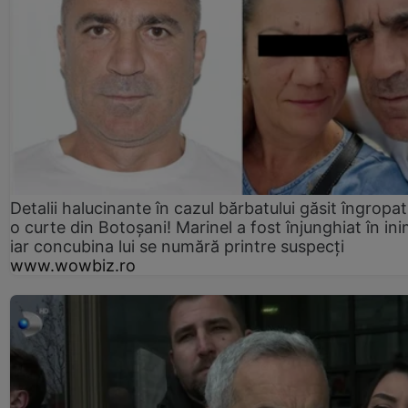
Detalii halucinante în cazul bărbatului găsit îngropat
o curte din Botoșani! Marinel a fost înjunghiat în ini
iar concubina lui se numără printre suspecți
www.wowbiz.ro