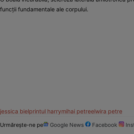
funcţii fundamentale ale corpului.
jessica biel
printul harry
mihai petre
elwira petre
Urmărește-ne pe
Google News
Facebook
In