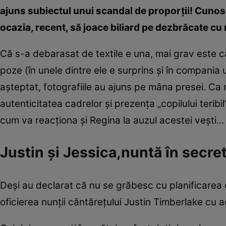
ajuns subiectul unui scandal de proporţii! Cunos
ocazia, recent, să joace biliard pe dezbrăcate cu n
Că s-a debarasat de textile e una, mai grav este că
poze (în unele dintre ele e surprins şi în compania 
aşteptat, fotografiile au ajuns pe mâna presei. Ca
autenticitatea cadrelor şi prezenţa „copilului terib
cum va reacţiona şi Regina la auzul acestei veşti...
Justin şi Jessica,nuntă în secre
Deşi au declarat că nu se grăbesc cu planificarea 
oficierea nunţii cântăreţului Justin Timberlake cu ac