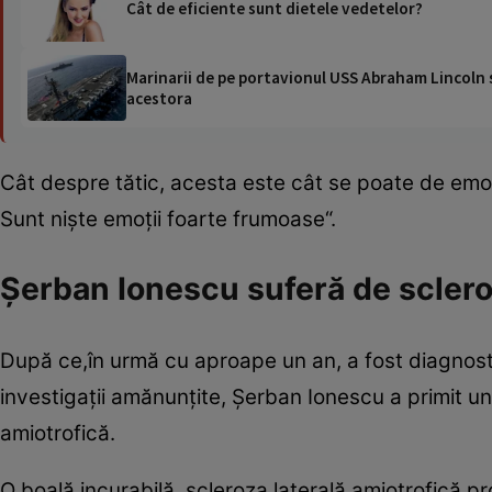
Cât de eficiente sunt dietele vedetelor?
Marinarii de pe portavionul USS Abraham Lincoln su
acestora
Cât despre tătic, acesta este cât se poate de emoţ
Sunt nişte emoţii foarte frumoase“.
Şerban Ionescu suferă de scler
După ce,în urmă cu aproape un an, a fost diagnosti
investigaţii amănunţite, Şerban Ionescu a primit u
amiotrofică.
O boală incurabilă, scleroza laterală amiotrofică p