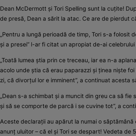
Dean McDermott și Tori Spelling sunt la cuțite! Dup
de presă, Dean a sărit la atac. Ce are de pierdut cân
„Pentru a lungă perioadă de timp, Tori s-a folosit d
și a presei” l-ar fi citat un apropiat de-ai celebrulu
„Toată lumea știa prin ce treceau, iar ea n-a aplan
acolo unde știa că erau paparazzi și ținea niște foi
zi, că divorțul lor e imminent”, a continuat acesta s
„Dean s-a schimbat și a muncit din greu ca să fie 
și să se comporte de parcă i se cuvine tot”, a cont
Aceste declarații au apărut la numai o săptămână 
anunț uluitor – că el și Tori se despart! Vedeta de 