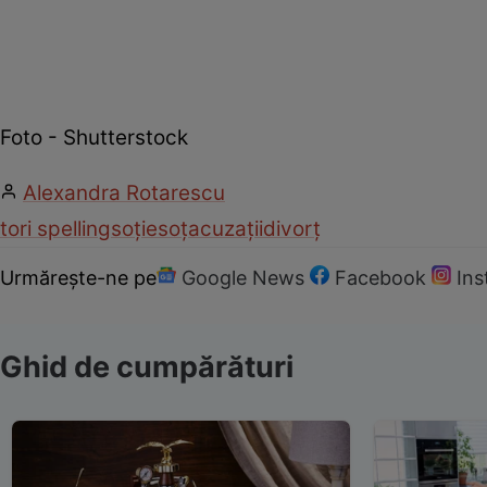
Foto - Shutterstock
Alexandra Rotarescu
tori spelling
soție
soț
acuzații
divorț
Urmărește-ne pe
Google News
Facebook
In
Ghid de cumpărături