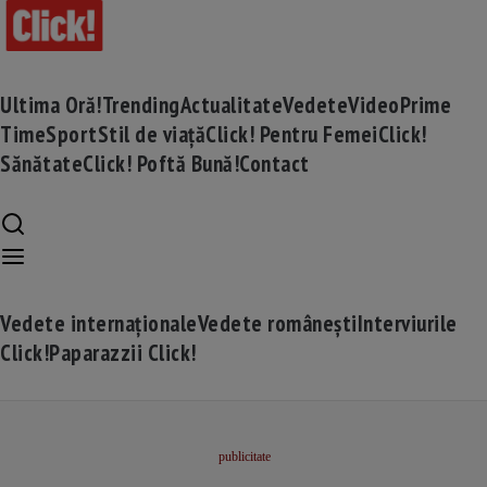
Ultima Oră!
Trending
Actualitate
Vedete
Video
Prime
Time
Sport
Stil de viață
Click! Pentru Femei
Click!
Sănătate
Click! Poftă Bună!
Contact
Vedete internaționale
Vedete românești
Interviurile
Click!
Paparazzii Click!