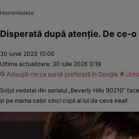
Home
Vedete
Disperată după atenție. De ce-o 
30 iunie 2023 10:00
Ultima actualizare:
30 iulie 2026 0:19
Adaugă-ne ca sursă preferată în Google
Urmă
Soțul vedetei din serialul „Beverly Hills 90210” f
și pe mama celor cinci copii ai lui de ceva ireal!