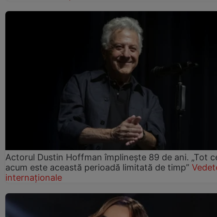
Actorul Dustin Hoffman împlinește 89 de ani. „Tot 
acum este această perioadă limitată de timp”
Vedet
internaționale