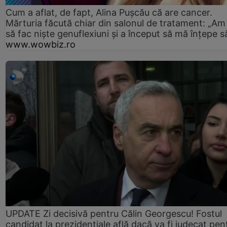
Cum a aflat, de fapt, Alina Pușcău că are cancer.
Mărturia făcută chiar din salonul de tratament: „Am
să fac niște genuflexiuni și a început să mă înțepe s
www.wowbiz.ro
UPDATE Zi decisivă pentru Călin Georgescu! Fostul
candidat la prezidențiale află dacă va fi judecat pen