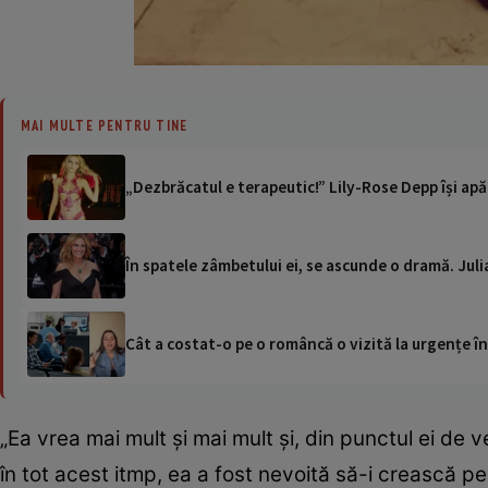
MAI MULTE PENTRU TINE
„Dezbrăcatul e terapeutic!” Lily-Rose Depp își apă
În spatele zâmbetului ei, se ascunde o dramă. Juli
Cât a costat-o pe o româncă o vizită la urgențe în
„Ea vrea mai mult și mai mult și, din punctul ei de 
în tot acest itmp, ea a fost nevoită să-i crească pe