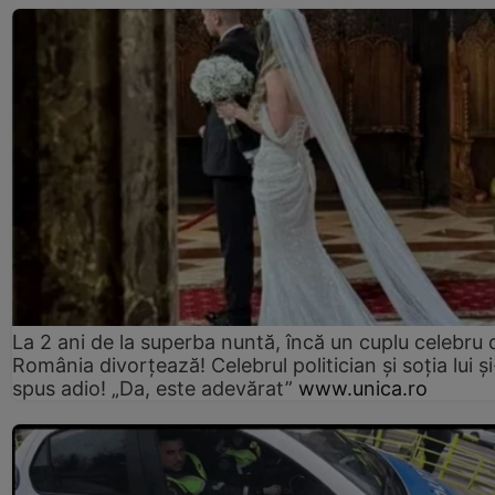
La 2 ani de la superba nuntă, încă un cuplu celebru 
România divorțează! Celebrul politician și soția lui ș
spus adio! „Da, este adevărat”
www.unica.ro