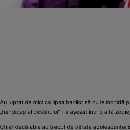
Au luptat de mici ca lipsa banilor să nu le închidă p
„handicap al destinului” i-a aşezat într-o altă zodie
Chiar dacă abia au trecut de vârsta adolescenţei,îş