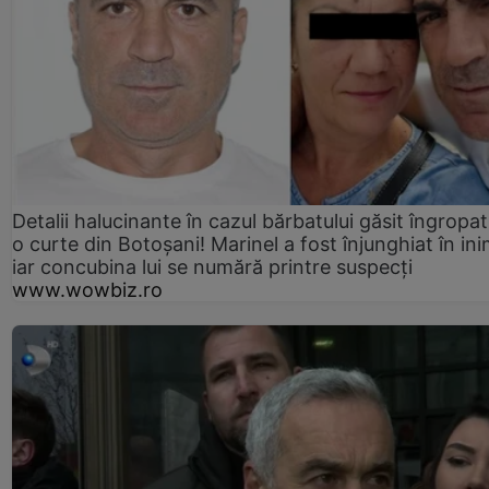
Detalii halucinante în cazul bărbatului găsit îngropat
o curte din Botoșani! Marinel a fost înjunghiat în ini
iar concubina lui se numără printre suspecți
www.wowbiz.ro