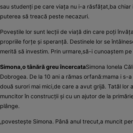
sau studenţi pe care viaţa nu i-a răsfăţat,ba chiar
puterea să treacă peste necazuri.
Poveştile lor sunt lecţii de viaţă din care poţi învă
propriile forţe şi speranţă. Destinele lor se întâlne
merită să investim. Prin urmare,să-i cunoaştem pe S
Simona,o tânără greu încercata
Simona Ionela Căli
Dobrogea. De la 10 ani a rămas orfană:mama i s-a p
două surori mai mici,de care a avut grijă. Tatăl lor a
muncitor în construcţii şi cu un ajutor de la primări
plânge.
,povesteşte Simona. Până anul trecut,a muncit pen