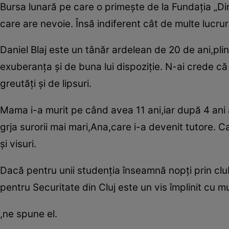
Bursa lunară pe care o primeşte de la Fundaţia „Dinu
care are nevoie. Însă indiferent cât de multe lucrur
Daniel Blaj este un tânăr ardelean de 20 de ani,plin
exuberanţa şi de buna lui dispoziţie. N-ai crede că 
greutăţi şi de lipsuri.
Mama i-a murit pe când avea 11 ani,iar după 4 ani a
grja surorii mai mari,Ana,care i-a devenit tutore. 
şi visuri.
Dacă pentru unii studenţia înseamnă nopţi prin club
pentru Securitate din Cluj este un vis împlinit cu mul
,ne spune el.