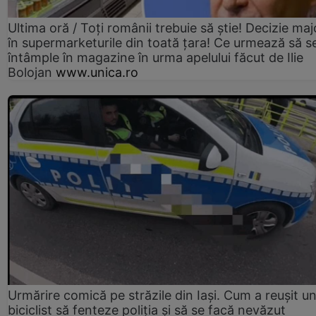
Ultima oră / Toți românii trebuie să știe! Decizie maj
în supermarketurile din toată țara! Ce urmează să s
întâmple în magazine în urma apelului făcut de Ilie
Bolojan
www.unica.ro
Urmărire comică pe străzile din Iași. Cum a reușit u
biciclist să fenteze poliția și să se facă nevăzut