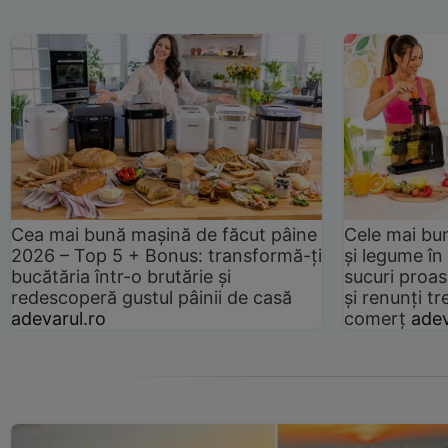
Cea mai bună mașină de făcut pâine
Cele mai bu
2026 – Top 5 + Bonus: transformă-ți
și legume în
bucătăria într-o brutărie și
sucuri proas
redescoperă gustul pâinii de casă
și renunți tr
adevarul.ro
comerț
adev