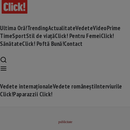
Ultima Oră!
Trending
Actualitate
Vedete
Video
Prime
Time
Sport
Stil de viață
Click! Pentru Femei
Click!
Sănătate
Click! Poftă Bună!
Contact
Vedete internaționale
Vedete românești
Interviurile
Click!
Paparazzii Click!