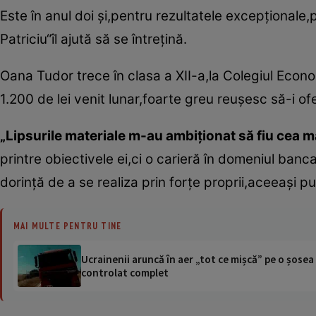
Este în anul doi şi,pentru rezultatele excepţionale,
Patriciu“îl ajută să se întreţină.
Oana Tudor trece în clasa a XII-a,la Colegiul Econom
1.200 de lei venit lunar,foarte greu reuşesc să-i ofe
„Lipsurile materiale m-au ambiţionat să fiu cea m
printre obiectivele ei,ci o carieră în domeniul ban
dorinţă de a se realiza prin forţe proprii,aceeaşi p
MAI MULTE PENTRU TINE
Ucrainenii aruncă în aer „tot ce mișcă” pe o șose
controlat complet