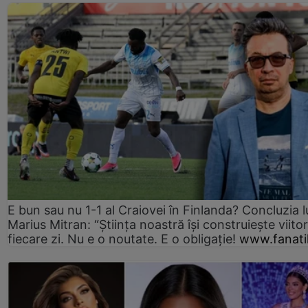
E bun sau nu 1-1 al Craiovei în Finlanda? Concluzia l
Marius Mitran: “Știința noastră își construiește viitor
fiecare zi. Nu e o noutate. E o obligație!
www.fanati