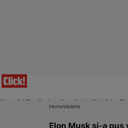
Ultima Oră!
Trending
Actualitate
Vedete
Video
Prime Ti
Home
Vedete
Elon Musk şi-a pus v