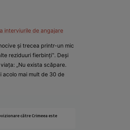
a interviurile de angajare
ocive şi trecea printr-un mic
te reziduuri fierbinţi‟. Deşi
viaţa: „Nu exista scăpare.
ai acolo mai mult de 30 de
rovizionare către Crimeea este