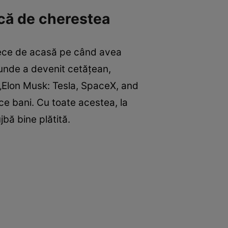
ică de cherestea
plece de acasă pe când avea
 unde a devenit cetăţean,
 „Elon Musk: Tesla, SpaceX, and
ce bani. Cu toate acestea, la
bă bine plătită.