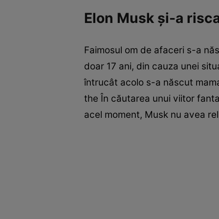
Elon Musk şi-a risca
Faimosul om de afaceri s-a năs
doar 17 ani, din cauza unei sit
întrucât acolo s-a născut mama
the În căutarea unui viitor fan
acel moment, Musk nu avea relaţ