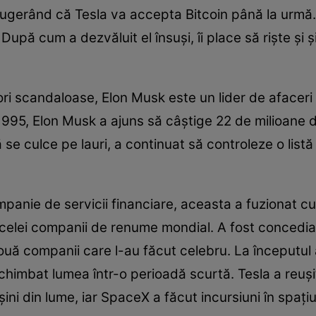
 sugerând că Tesla va accepta Bitcoin până la urmă
upă cum a dezvăluit el însuşi, îi place să rişte şi ş
eori scandaloase, Elon Musk este un lider de afaceri
995, Elon Musk a ajuns să câştige 22 de milioane d
se culce pe lauri, a continuat să controleze o list
panie de servicii financiare, aceasta a fuzionat cu 
acelei companii de renume mondial. A fost concediat
ouă companii care l-au făcut celebru. La începutul
himbat lumea într-o perioadă scurtă. Tesla a reuşi
ni din lume, iar SpaceX a făcut incursiuni în spaţi