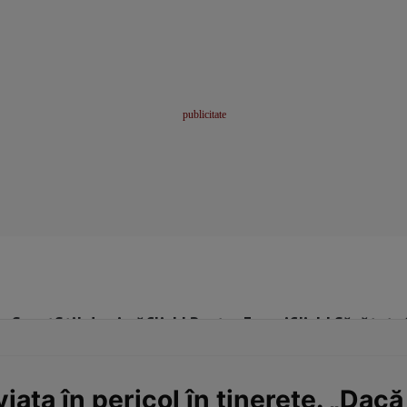
me
Sport
Stil de viață
Click! Pentru Femei
Click! Sănătate
iaţa în pericol în tinereţe. „Dacă