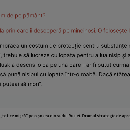
t om de pe pământ?
ă prin care îi descoperă pe mincinoşi. O foloseşte l
„îmbrăca un costum de protecţie pentru substanţe n
 trebuie să lucreze cu lopata pentru a lua nisip şi al
usk a descris-o ca pe una care i-ar fi putut curma 
 să pună nisipul cu lopata într-o roabă. Dacă stăte
i puteai să mori‟.
 „tot ce mișcă” pe o șosea din sudul Rusiei. Drumul strategic de ap