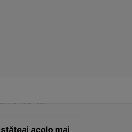
Click! Poftă Bună!
Contact
 stăteai acolo mai