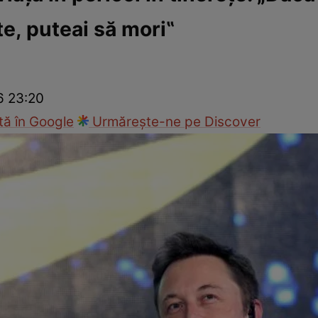
e, puteai să mori‟
ck!
Paparazzii Click!
6 23:20
ă în Google
Urmărește-ne pe Discover