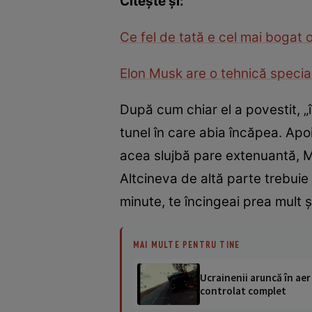
Citeşte şi:
Ce fel de tată e cel mai boga
Elon Musk are o tehnică special
După cum chiar el a povestit, 
tunel în care abia încăpea. Apoi,
acea slujbă pare extenuantă, M
Altcineva de altă parte trebuie
minute, te încingeai prea mult ş
MAI MULTE PENTRU TINE
Ucrainenii aruncă în aer
controlat complet