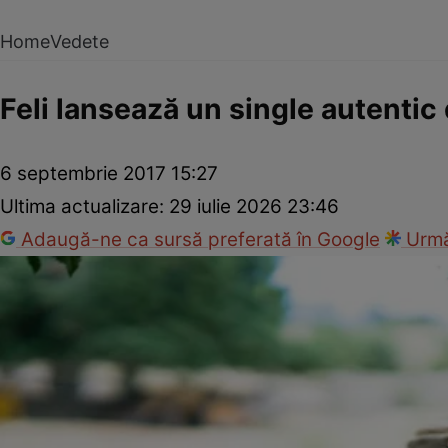
Home
Vedete
Feli lansează un single autentic
6 septembrie 2017 15:27
Ultima actualizare:
29 iulie 2026 23:46
Adaugă-ne ca sursă preferată în Google
Urmă