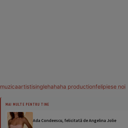
muzica
artisti
single
hahaha production
feli
piese noi
MAI MULTE PENTRU TINE
Ada Condeescu, felicitată de Angelina Jolie