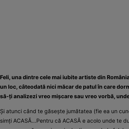
Feli, una dintre cele mai iubite artiste din Româ
un loc, câteodată nici măcar de patul în care dormi
să-ţi analizezi vreo mişcare sau vreo vorbă, unde 
Şi atunci când te găseşte jumătatea (fie ea un cu
simţi ACASĂ…Pentru că ACASĂ e acolo unde te duce