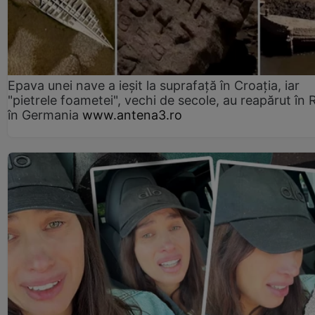
Epava unei nave a ieșit la suprafață în Croația, iar
"pietrele foametei", vechi de secole, au reapărut în R
în Germania
www.antena3.ro