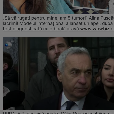
„Să vă rugați pentru mine, am 5 tumori” Alina Pușcău
lacrimi! Modelul internațional a lansat un apel, după
fost diagnosticată cu o boală gravă
www.wowbiz.r
UPDATE Zi decisivă pentru Călin Georgescu! Fostul