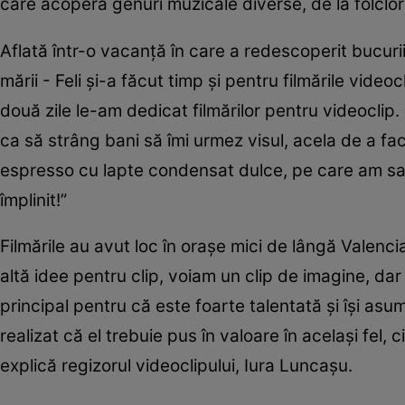
care acoperă genuri muzicale diverse, de la folclo
Aflată într-o vacanţă în care a redescoperit bucurii
mării - Feli şi-a făcut timp şi pentru filmările video
două zile le-am dedicat filmărilor pentru videocli
ca să strâng bani să îmi urmez visul, acela de a 
espresso cu lapte condensat dulce, pe care am sa
împlinit!”
Filmările au avut loc în oraşe mici de lângă Valencia
altă idee pentru clip, voiam un clip de imagine, dar
principal pentru că este foarte talentată şi îşi asum
realizat că el trebuie pus în valoare în acelaşi fel, ci
explică regizorul videoclipului, Iura Luncaşu.