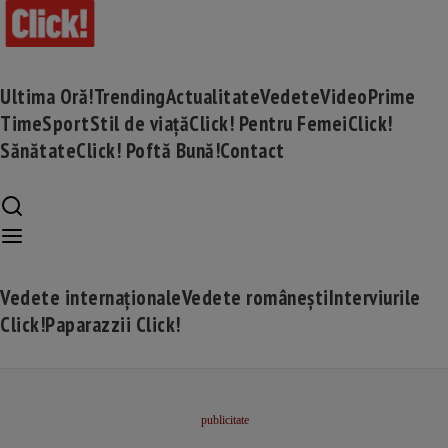
Ultima Oră!
Trending
Actualitate
Vedete
Video
Prime
Time
Sport
Stil de viață
Click! Pentru Femei
Click!
Sănătate
Click! Poftă Bună!
Contact
Vedete internaționale
Vedete românești
Interviurile
Click!
Paparazzii Click!