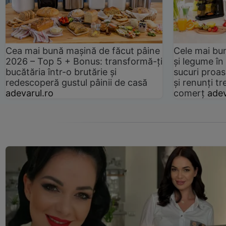
Cea mai bună mașină de făcut pâine
Cele mai bu
2026 – Top 5 + Bonus: transformă-ți
și legume în
bucătăria într-o brutărie și
sucuri proas
redescoperă gustul pâinii de casă
și renunți tr
adevarul.ro
comerț
adev