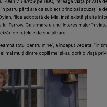
rul
Allen v. Farrow
pe HBO, întreaga viaţă privată d
a în patru părţi are ca subiect principal acuzaţiile
ylan, fiica adoptată de Mia, însă există şi alte info
 lui Farrow. Ca urmare a unui interes major în viaţa 
cizări pe reţelele de socializare.
seamnă totul pentru mine”, a început vedeta. “În t
ei mai mulţi dintre copiii mei şi-au dorit o viaţă pri
.