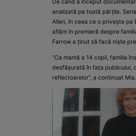
De când a început documenta
analizată pe toată părţile. Seri
Allen, în ceea ce o priveşte pe D
aflăm în premieră despre familia
Farrow a ţinut să facă nişte pre
“Ca mamă a 14 copii, familia în
desfăşurată în faţa publicului, c
reflectoarelor”, a continuat Mia