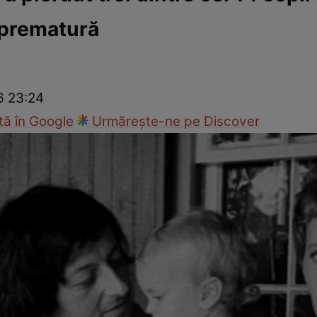
 prematură
ck!
Paparazzii Click!
6 23:24
ă în Google
Urmărește-ne pe Discover