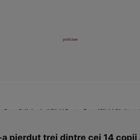
me
Sport
Stil de viață
Click! Pentru Femei
Click! Sănătate
 pierdut trei dintre cei 14 copii 