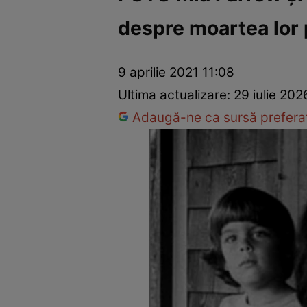
despre moartea lor
Vedete internaționale
Vedete românești
Interviurile Cli
9 aprilie 2021 11:08
Ultima actualizare:
29 iulie 202
Adaugă-ne ca sursă preferat