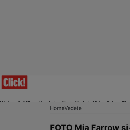
Ultima Oră!
Trending
Actualitate
Vedete
Video
Prime Ti
Home
Vedete
FOTO Mia Farrow şi-a