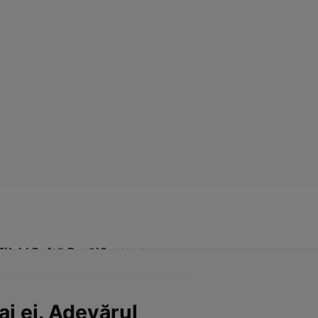
Click! Poftă Bună!
Contact
ai ei. Adevărul