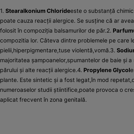
1.
Stearalkonium Chloride
este o substanţă chimică 
poate cauza reacţii alergice. Se susţine că ar avea 
folosit în compoziţia balsamurilor de păr.2.
Parfumu
compozitia lor. Câteva dintre problemele pe care l
pielii,hiperpigmentare,tuse violentă,vomă.3.
Sodium
majoritatea şampoanelor,spumantelor de baie şi a săp
părului şi alte reacţii alergice.4.
Propylene Glycol
e
plante. Este sintetic şi a fost legat,în mod repetat,
numeroaselor studii ştiintifice,poate provoca o cre
aplicat frecvent în zona genitală.