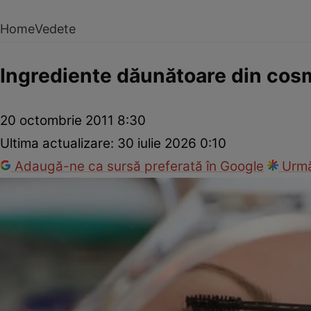
Home
Vedete
Ingrediente dăunătoare din cos
20 octombrie 2011 8:30
Ultima actualizare:
30 iulie 2026 0:10
Adaugă-ne ca sursă preferată în Google
Urmă