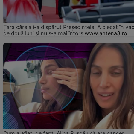
Țara căreia i-a dispărut Președintele. A plecat în va
de două luni și nu s-a mai întors
www.antena3.ro
Cum a aflat, de fapt, Alina Pușcău că are cancer.