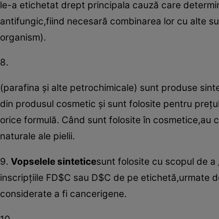
le-a etichetat drept principala cauză care determin
antifungic,fiind necesară combinarea lor cu alte 
organism).
8.
(parafina şi alte petrochimicale) sunt produse sint
din produsul cosmetic şi sunt folosite pentru preţul
orice formulă. Când sunt folosite în cosmetice,au ca
naturale ale pielii.
9.
Vopselele sintetice
sunt folosite cu scopul de a
inscripţiile FD$C sau D$C de pe etichetă,urmate d
considerate a fi cancerigene.