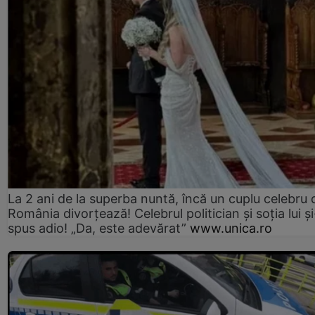
La 2 ani de la superba nuntă, încă un cuplu celebru 
România divorțează! Celebrul politician și soția lui ș
spus adio! „Da, este adevărat”
www.unica.ro