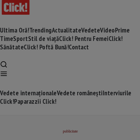
Ultima Oră!
Trending
Actualitate
Vedete
Video
Prime
Time
Sport
Stil de viață
Click! Pentru Femei
Click!
Sănătate
Click! Poftă Bună!
Contact
Vedete internaționale
Vedete românești
Interviurile
Click!
Paparazzii Click!