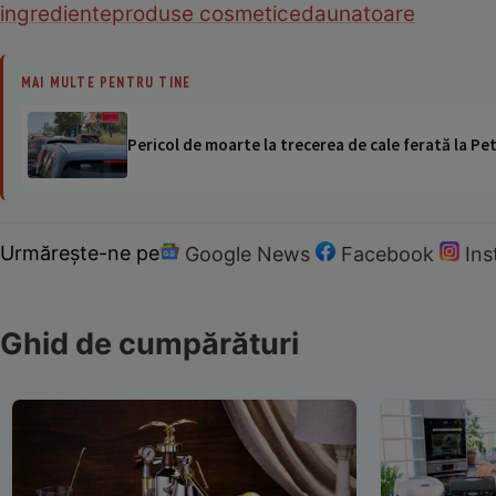
ingrediente
produse cosmetice
daunatoare
MAI MULTE PENTRU TINE
Pericol de moarte la trecerea de cale ferată la Pet
Urmărește-ne pe
Google News
Facebook
In
Ghid de cumpărături