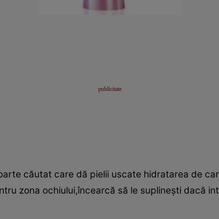
oarte căutat care dă pielii uscate hidratarea de ca
tru zona ochiului,încearcă să le suplineşti dacă in