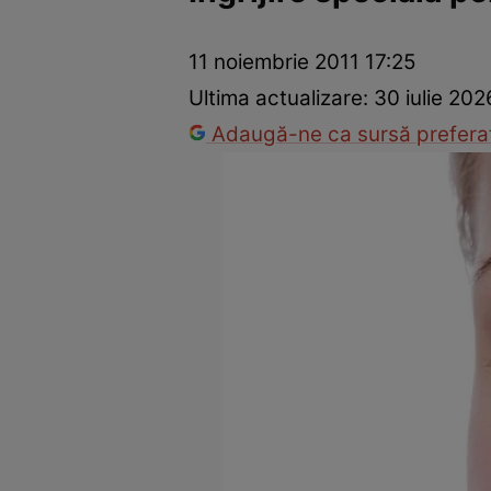
Vedete internaționale
Vedete românești
Interviurile Cli
11 noiembrie 2011 17:25
Ultima actualizare:
30 iulie 202
Adaugă-ne ca sursă preferat