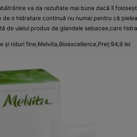
mbătrânire va da rezultate mai bune dacă îl foloseşti
ie de o hidratare continuă nu numai pentru că piele
sită de uleiul produs de glandele sebacee,care hidrat
şi riduri fine,Melvita,Bioexcellence,Preţ:94,9 lei