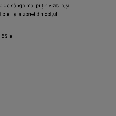
e de sânge mai puţin vizibile,şi
ielii şi a zonei din colţul
55 lei