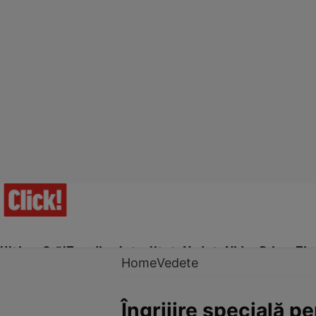
Ultima Oră!
Trending
Actualitate
Vedete
Video
Prime Ti
Home
Vedete
Îngrijire specială p