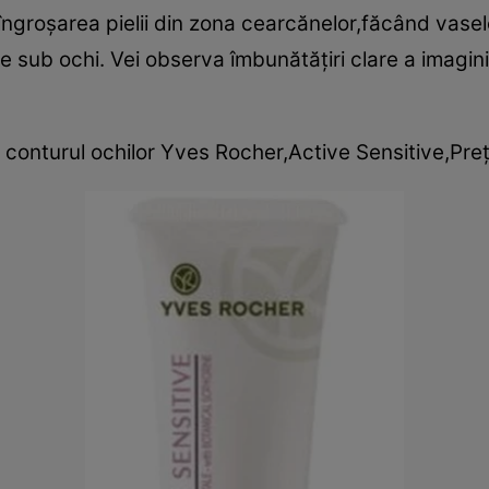
a îngroşarea pielii din zona cearcănelor,făcând vasel
e sub ochi. Vei observa îmbunătăţiri clare a imaginii p
nturul ochilor Yves Rocher,Active Sensitive,Preţ: