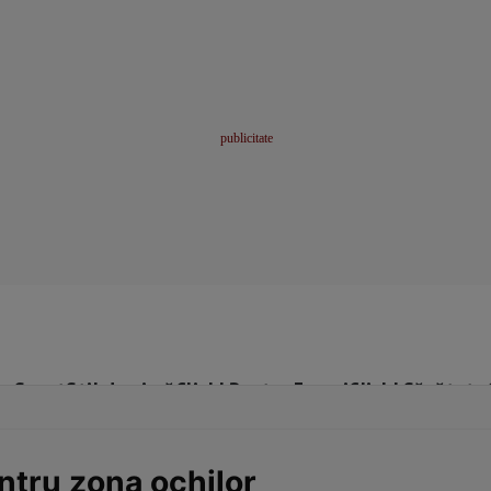
me
Sport
Stil de viață
Click! Pentru Femei
Click! Sănătate
entru zona ochilor