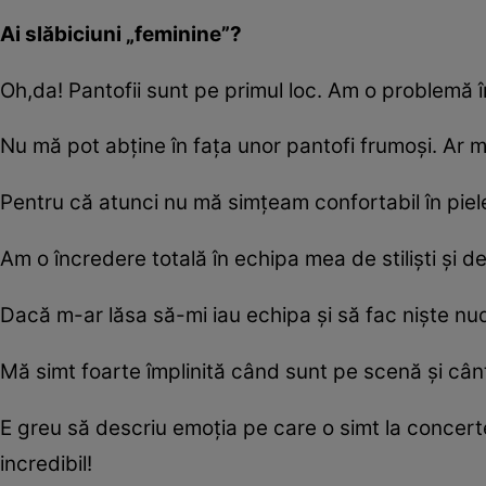
Ai slăbiciuni „feminine”?
Oh,da! Pantofii sunt pe primul loc. Am o problemă în
Nu mă pot abţine în faţa unor pantofi frumoşi. Ar mai
Pentru că atunci nu mă simţeam confortabil în pie
Am o încredere totală în echipa mea de stilişti şi de
Dacă m-ar lăsa să-mi iau echipa şi să fac nişte nu
Mă simt foarte împlinită când sunt pe scenă şi cân
E greu să descriu emoţia pe care o simt la conce
incredibil!