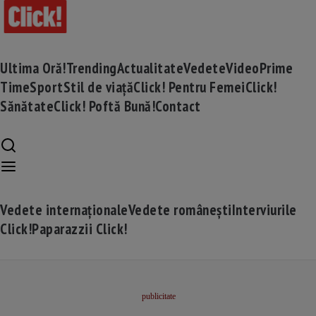
Ultima Oră!
Trending
Actualitate
Vedete
Video
Prime
Time
Sport
Stil de viață
Click! Pentru Femei
Click!
Sănătate
Click! Poftă Bună!
Contact
Vedete internaționale
Vedete românești
Interviurile
Click!
Paparazzii Click!