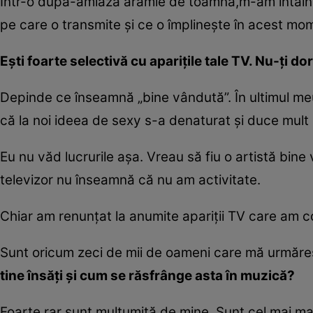
Într-o după-amiază arămie de toamnă,m-am întâlnit 
pe care o transmite şi ce o împlineşte în acest mo
Eşti foarte selectivă cu apariţile tale TV. Nu-ţi do
Depinde ce înseamnă „bine vândută”. În ultimul me
că la noi ideea de sexy s-a denaturat şi duce mult 
Eu nu văd lucrurile aşa. Vreau să fiu o artistă bine
televizor nu înseamnă că nu am activitate.
Chiar am renunţat la anumite apariţii TV care am 
Sunt oricum zeci de mii de oameni care mă urmăres
tine însăţi şi cum se răsfrânge asta în muzică?
Foarte rar sunt mulţumită de mine. Sunt cel mai mare