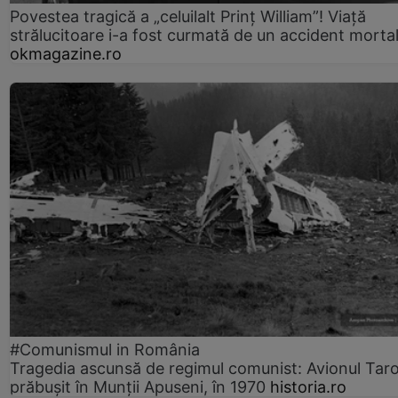
Povestea tragică a „celuilalt Prinț William”! Viață
strălucitoare i-a fost curmată de un accident morta
okmagazine.ro
#Comunismul in România
Tragedia ascunsă de regimul comunist: Avionul Ta
prăbușit în Munții Apuseni, în 1970
historia.ro