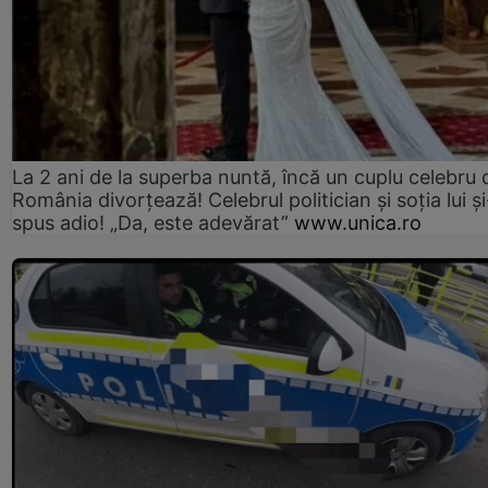
La 2 ani de la superba nuntă, încă un cuplu celebru 
România divorțează! Celebrul politician și soția lui ș
spus adio! „Da, este adevărat”
www.unica.ro