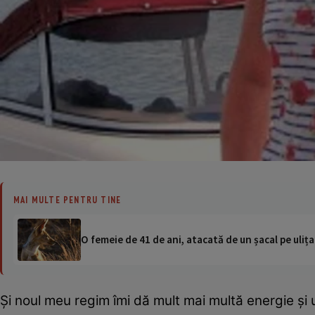
MAI MULTE PENTRU TINE
O femeie de 41 de ani, atacată de un șacal pe ulița
Şi noul meu regim îmi dă mult mai multă energie şi u