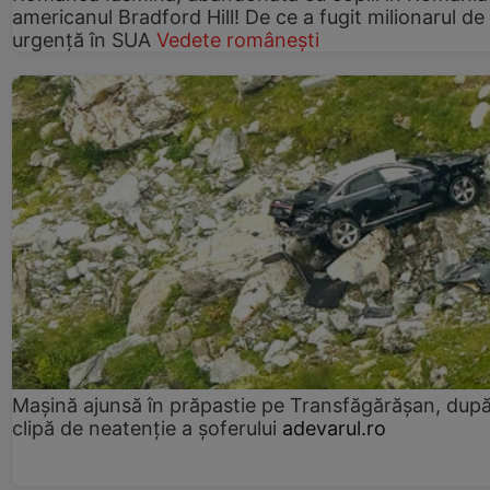
americanul Bradford Hill! De ce a fugit milionarul de
urgență în SUA
Vedete românești
Mașină ajunsă în prăpastie pe Transfăgărășan, dup
clipă de neatenție a șoferului
adevarul.ro