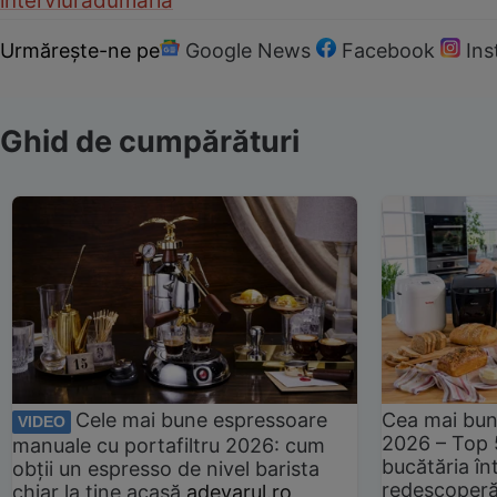
interviu
radu
maria
Urmărește-ne pe
Google News
Facebook
In
Ghid de cumpărături
Cele mai bune espressoare
Cea mai bun
VIDEO
2026 – Top 
manuale cu portafiltru 2026: cum
bucătăria înt
obții un espresso de nivel barista
redescoperă 
chiar la tine acasă
adevarul.ro