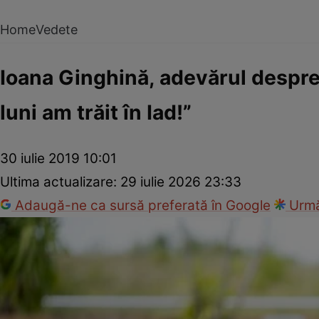
Home
Vedete
Ioana Ginghină, adevărul despre 
luni am trăit în Iad!”
30 iulie 2019 10:01
Ultima actualizare:
29 iulie 2026 23:33
Adaugă-ne ca sursă preferată în Google
Urmă