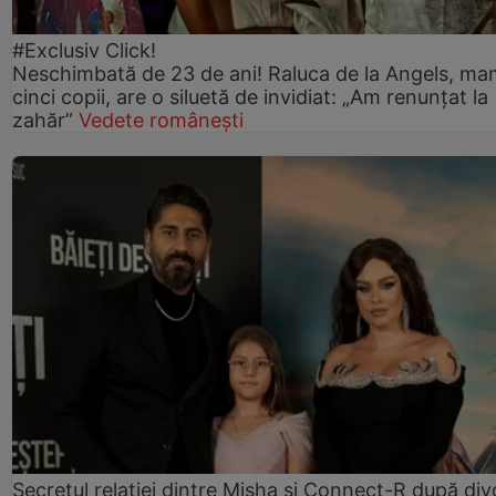
#Exclusiv Click!
Neschimbată de 23 de ani! Raluca de la Angels, ma
cinci copii, are o siluetă de invidiat: „Am renunțat la
zahăr”
Vedete românești
Secretul relației dintre Misha și Connect-R după div