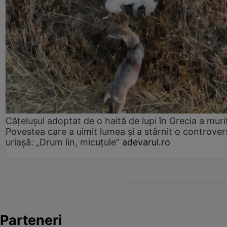
Cățelușul adoptat de o haită de lupi în Grecia a muri
Povestea care a uimit lumea și a stârnit o controver
uriașă: „Drum lin, micuțule”
adevarul.ro
Parteneri