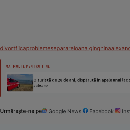
divort
fiica
probleme
separare
ioana ginghina
alexan
MAI MULTE PENTRU TINE
O turistă de 28 de ani, dispărută în apele unui lac 
salvare
Urmărește-ne pe
Google News
Facebook
In