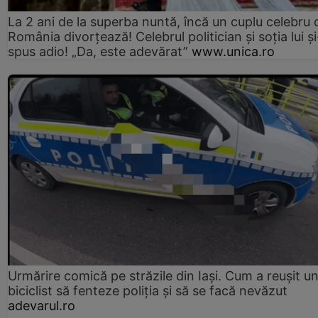
La 2 ani de la superba nuntă, încă un cuplu celebru 
România divorțează! Celebrul politician și soția lui ș
spus adio! „Da, este adevărat”
www.unica.ro
Urmărire comică pe străzile din Iași. Cum a reușit u
biciclist să fenteze poliția și să se facă nevăzut
adevarul.ro