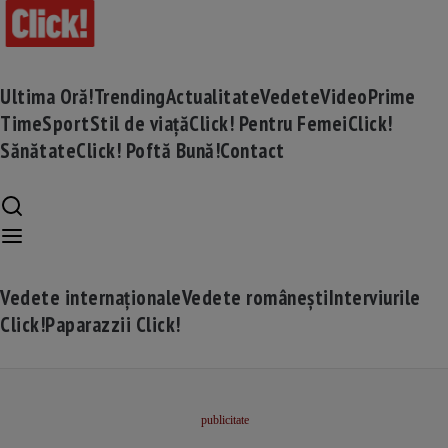
Ultima Oră!
Trending
Actualitate
Vedete
Video
Prime
Time
Sport
Stil de viață
Click! Pentru Femei
Click!
Sănătate
Click! Poftă Bună!
Contact
Vedete internaționale
Vedete românești
Interviurile
Click!
Paparazzii Click!